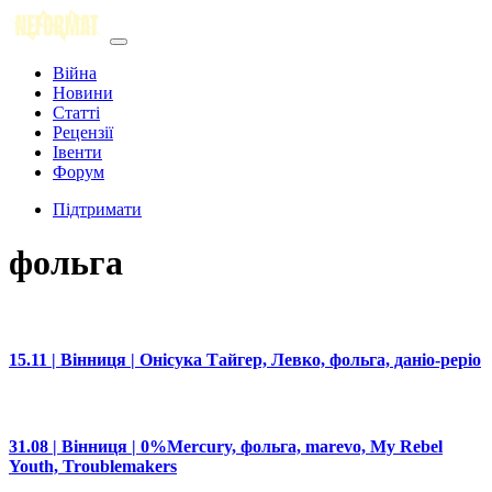
Війна
Новини
Статті
Рецензії
Івенти
Форум
Підтримати
фольга
15.11 | Вінниця | Онісука Тайгер, Левко, фольга, даніо-реріо
31.08 | Вінниця | 0%Mercury, фольга, marevo, My Rebel
Youth, Troublemakers