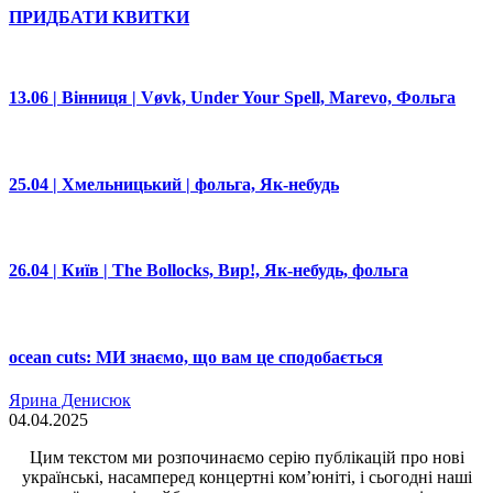
ПРИДБАТИ КВИТКИ
13.06 | Вінниця | Vøvk, Under Your Spell, Marevo, Фольга
25.04 | Хмельницький | фольга, Як-небудь
26.04 | Київ | The Bollocks, Вир!, Як-небудь, фольга
ocean cuts: МИ знаємо, що вам це сподобається
Ярина Денисюк
04.04.2025
Цим текстом ми розпочинаємо серію публікацій про нові
українські, насамперед концертні ком’юніті, і сьогодні наші