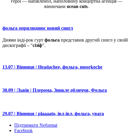
герої — напівлейбл, наполовину концертна агенція —
вінничани
ocean cuts
.
фольга оприлюднює новий сингл
Днями інді-рок гурт
фольга
представив другий сингл у своїй
дискографії – "
сізіф
".
13.07 | Вінниця | Headachee, фольга, moorkoche
30.09 | Львів | Плерома, Зникле обличчя, Фольга
29.07 | Вінниця | plaaaato, івл-івл, фольга, увага
Підтримати Neformat
Facebook