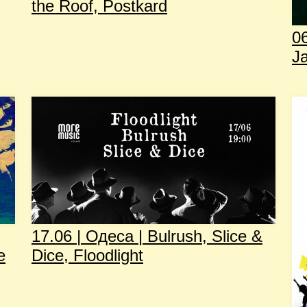
the Roof, Postkard
06
Ja
17.06 | Одеса | Bulrush, Slice &
e
Dice, Floodlight