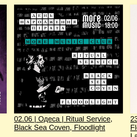
02.06 | Одеса | Ritual Service,
23
Black Sea Coven, Floodlight
Fl
L