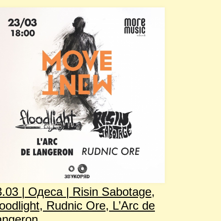
.03 | Одеса | Risin Sabotage,
oodlight, Rudnic Ore, L’Arc de
angeron