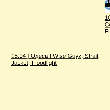
10
С
Fl
15.04 | Одеса | Wise Guyz, Strait
Jacket, Floodlight