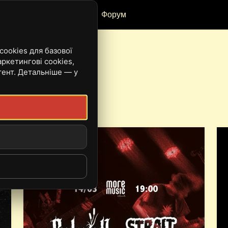
Рецензії
Івенти
Форум
ookies для базової
ркетингові cookies,
тент. Детальніше — у