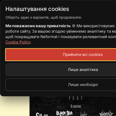
Війна
Новини
Статті
Налаштування cookies
Оберіть один з варіантів, щоб продовжити.
Ми поважаємо вашу приватність
🍪 Ми використовуємо c
роботи сайту. За вашою згодою увімкнемо аналітику та ма
FLOODLIGHT
щоб покращувати Neformat і показувати релевантний кон
Cookie Policy
.
Прийняти всі cookies
Лише аналітика
Лише необхідні