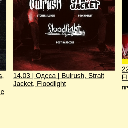
2
s,
14.03 | Одеса | Bulrush, Strait
Fl
Jacket, Floodlight
ПР
he