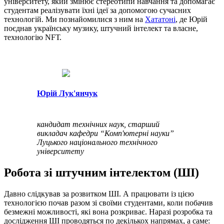
університету, який змінює стереотипи навчання та допомагає
студентам реалізувати їхні ідеї за допомогою сучасних
технологій. Ми познайомилися з ним на
Хататоні
, де Юрій
поєднав українську музику, штучний інтелект та власне,
технологію NFТ.
Юрій Лук'янчук
кандидат технічних наук, старший
викладач кафедри “Комп'ютерні науки”
Луцького національного технічного
університету
Робота зі штучним інтелектом (ШІ)
Давно слідкував за розвитком ШІ. А працювати із цією
технологією почав разом зі своїми студентами, коли побачив
безмежні можливості, які вона розкриває. Наразі розробка та
дослідження ШІ проводяться по декількох напрямах, а саме: