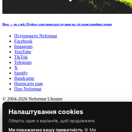
Віра — це слей. Підйом християнської музики на тлі екзистенційної кризи
Підтримати Neformat
Facebook
Instagram
YouTube
TikTok
Telegram
X
Spotify
Bandcamp
Написати нам
Про Neformat
© 2004-2026 Neformat Ukraine
Налаштування cookies
Оберіть один з варіантів, щоб продовжити.
Ми поважаємо вашу приватність
🍪 Ми