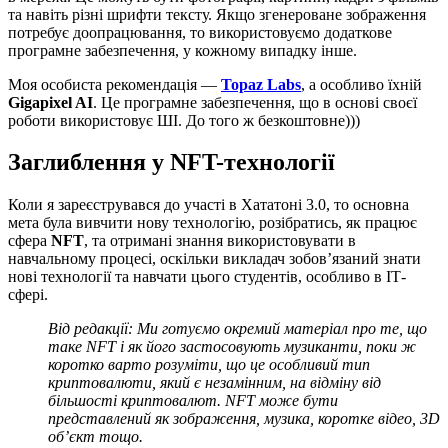
та навіть різні шрифти тексту. Якщо згенероване зображення
потребує доопрацювання, то використовуємо додаткове
програмне забезпечення, у кожному випадку інше.
Моя особиста рекомендація —
Topaz Labs
, а особливо їхній
Gigapixel AI
. Це програмне забезпечення, що в основі своєї
роботи використовує ШІ. До того ж безкоштовне)))
Заглиблення у NFT-технології
Коли я зареєструвався до участі в Хататоні 3.0, то основна
мета була вивчити нову технологію, розібратись, як працює
сфера
NFT
, та отримані знання використовувати в
навчальному процесі, оскільки викладач зобов’язаний знати
нові технології та навчати цього студентів, особливо в ІТ-
сфері.
Від редакції: Ми готуємо окремий матеріал про те, що
таке NFT і як його застосовують музиканти, поки ж
коротко варто розуміти, що це особливий тип
криптовалюти, який є незамінним, на відміну від
більшості криптовалют. NFT може бути
представлений як зображення, музика, коротке відео, 3D
об’єкт тощо.