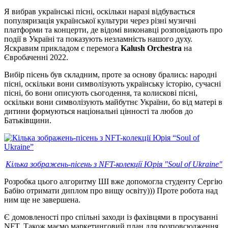
Я вибрав українські пісні, оскільки наразі відбувається
популяризація української культури через різні музичні
платформи та концерти, де відомі виконавці розповідають про
події в Україні та показують незламність нашого духу.
Яскравим прикладом є перемога
Kalush Orchestra
на
Євробаченні 2022.
Вибір пісень був складним, проте за основу брались: народні
пісні, оскільки вони символізують українську історію, сучасні
пісні, бо вони описують сьогодення, та колискові пісні,
оскільки вони символізують майбутнє України, бо від матері в
дитини формуються національні цінності та любов до
Батьківщини.
Кілька зображень-пісень з NFT-колекції Юрія "Soul of Ukraine"
Розробка цього алгоритму ШІ вже допомогла студенту Сергію
Бабію отримати диплом про вищу освіту))) Проте робота над
ним ще не завершена.
Є домовленості про спільні заходи із фахівцями в просуванні
NFT. Також маємо маркетинговий план для розповсюдження