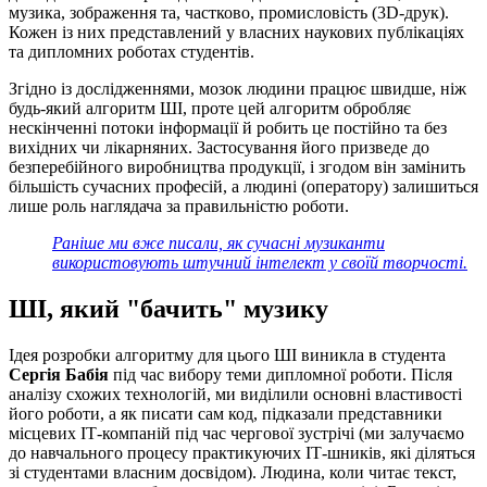
музика, зображення та, частково, промисловість (3D-друк).
Кожен із них представлений у власних наукових публікаціях
та дипломних роботах студентів.
Згідно із дослідженнями, мозок людини працює швидше, ніж
будь-який алгоритм ШІ, проте цей алгоритм обробляє
нескінченні потоки інформації й робить це постійно та без
вихідних чи лікарняних. Застосування його призведе до
безперебійного виробництва продукції, і згодом він замінить
більшість сучасних професій, а людині (оператору) залишиться
лише роль наглядача за правильністю роботи.
Раніше ми вже писали, як сучасні музиканти
використовують штучний інтелект у своїй творчості.
ШІ, який "бачить" музику
Ідея розробки алгоритму для цього ШІ виникла в студента
Сергія Бабія
під час вибору теми дипломної роботи. Після
аналізу схожих технологій, ми виділили основні властивості
його роботи, а як писати сам код, підказали представники
місцевих ІТ-компаній під час чергової зустрічі (ми залучаємо
до навчального процесу практикуючих ІТ-шників, які діляться
зі студентами власним досвідом). Людина, коли читає текст,