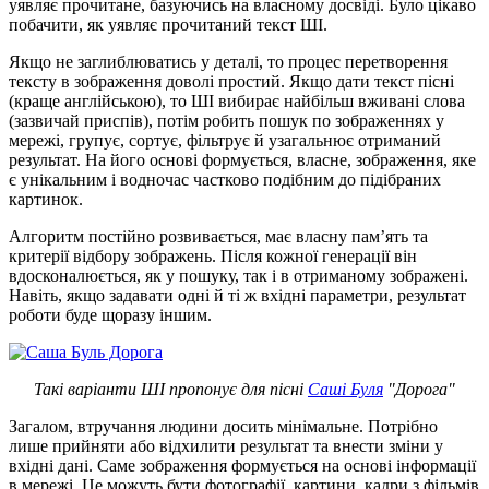
уявляє прочитане, базуючись на власному досвіді. Було цікаво
побачити, як уявляє прочитаний текст ШІ.
Якщо не заглиблюватись у деталі, то процес перетворення
тексту в зображення доволі простий. Якщо дати текст пісні
(краще англійською), то ШІ вибирає найбільш вживані слова
(зазвичай приспів), потім робить пошук по зображеннях у
мережі, групує, сортує, фільтрує й узагальнює отриманий
результат. На його основі формується, власне, зображення, яке
є унікальним і водночас частково подібним до підібраних
картинок.
Алгоритм постійно розвивається, має власну пам’ять та
критерії відбору зображень. Після кожної генерації він
вдосконалюється, як у пошуку, так і в отриманому зображені.
Навіть, якщо задавати одні й ті ж вхідні параметри, результат
роботи буде щоразу іншим.
Такі варіанти ШІ пропонує для пісні
Саші Буля
"Дорога"
Загалом, втручання людини досить мінімальне. Потрібно
лише прийняти або відхилити результат та внести зміни у
вхідні дані. Саме зображення формується на основі інформації
в мережі. Це можуть бути фотографії, картини, кадри з фільмів