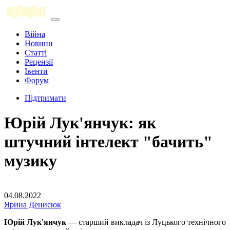
Війна
Новини
Статті
Рецензії
Івенти
Форум
Підтримати
Юрій Лук'янчук: як
штучний інтелект "бачить"
музику
04.08.2022
Ярина Денисюк
Юрій Лук'янчук
— старший викладач із Луцького технічного