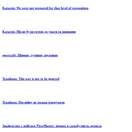
Katarsis: We were not prepared for that level of recognition
Katarsis: Ми не були готові до уваги та визнання
sportcafé: Ширше, гучніше, шумніше
Tramhaus: Тhis war is not to be ignored
Tramhaus: Цю війну не можна ігнорувати
Знайомство з лейблом FlowMaster: віримо в самобутність артиста