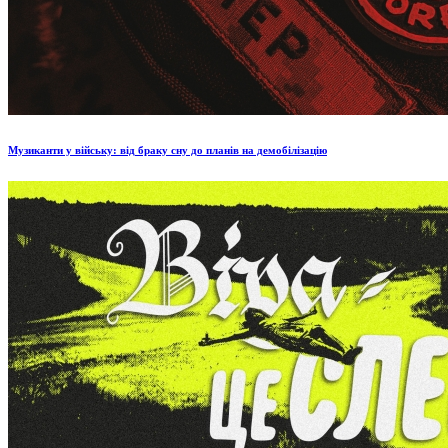
Музиканти у війську: від браку сну до планів на демобілізацію