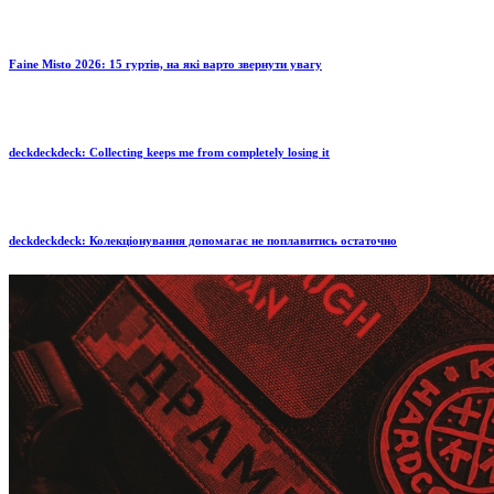
Faine Misto 2026: 15 гуртів, на які варто звернути увагу
deckdeckdeck: Collecting keeps me from completely losing it
deckdeckdeck: Колекціонування допомагає не поплавитись остаточно