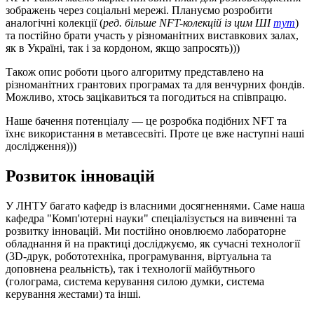
зображень через соціальні мережі. Плануємо розробити
аналогічні колекції (
ред. більше NFT-колекцій із цим ШІ
тут
)
та постійно брати участь у різноманітних виставкових залах,
як в Україні, так і за кордоном, якщо запросять)))
Також опис роботи цього алгоритму представлено на
різноманітних грантових програмах та для венчурних фондів.
Можливо, хтось зацікавиться та погодиться на співпрацю.
Наше бачення потенціалу — це розробка подібних NFT та
їхнє використання в метавсесвіті. Проте це вже наступні наші
дослідження)))
Розвиток інновацій
У ЛНТУ багато кафедр із власними досягненнями. Саме наша
кафедра "Комп'ютерні науки" спеціалізується на вивченні та
розвитку інновацій. Ми постійно оновлюємо лабораторне
обладнання й на практиці досліджуємо, як сучасні технології
(3D-друк, робототехніка, програмування, віртуальна та
доповнена реальність), так і технології майбутнього
(голограма, система керування силою думки, система
керування жестами) та інші.