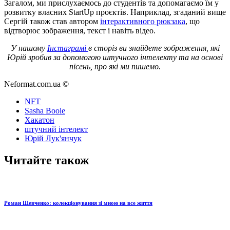
Загалом, ми прислухаємось до студентів та допомагаємо їм у
розвитку власних StartUp проєктів. Наприклад, згаданий вище
Сергій також став автором
інтерактивного рюкзака
, що
відтворює зображення, текст і навіть відео.
У нашому
Інстаграмі
в сторіз ви знайдете зображення, які
Юрій зробив за допомогою штучного інтелекту та на основі
пісень, про які ми пишемо.
Neformat.com.ua ©
NFT
Sasha Boole
Хакатон
штучний інтелект
Юрій Лук'янчук
Читайте також
Роман Шевченко: колекціонування зі мною на все життя