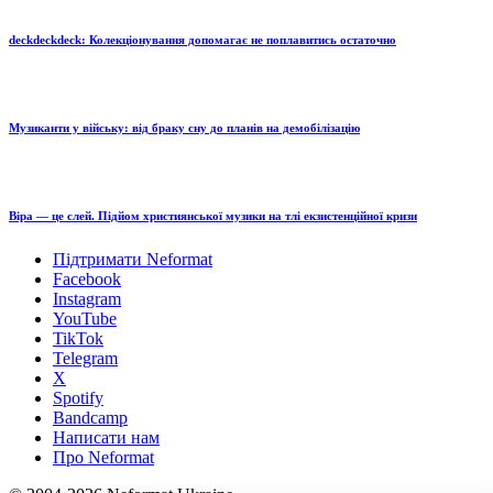
deckdeckdeck: Колекціонування допомагає не поплавитись остаточно
Музиканти у війську: від браку сну до планів на демобілізацію
Віра — це слей. Підйом християнської музики на тлі екзистенційної кризи
Підтримати Neformat
Facebook
Instagram
YouTube
TikTok
Telegram
X
Spotify
Bandcamp
Написати нам
Про Neformat