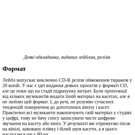
Деякі обкладинки, виданих лейблом, релізів
Формат
Лейбл випускає виключно CD-R релізи обмеженим тиражем у
20 копій. У нас є ідеї видання деяких проєктів у форматі CD,
але це поки що на стадії підрахунку витрат. Були пропозиції
від кількох музикантів видати їхній матеріал на касетах, але я
не люблю цей формат. І, до речі, не розумію сучасних
тенденцій повернення до допотопних вінілу і касет.
Практично всі музиканти накопичують свій матеріал у студіях
у цифрі, тому не бачу сенсу записувати чисте цифрове
звучання на касету або вініл. У результаті ми отримуємо пісок
на вінілі, зажовану плівку і білий шум касети, а я цього
наслухався ще у 80-их.