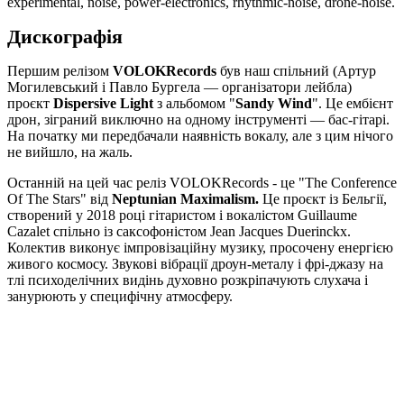
experimental, noise, power-electronics, rhythmic-noise, drone-noise.
Дискографія
Першим релізом
VOLOKRecords
був наш спільний (Артур
Могилевський і Павло Бургела — організатори лейбла)
проєкт
Dispersive Light
з альбомом "
Sandy Wind
". Це ембієнт
дрон, зіграний виключно на одному інструменті — бас-гітарі.
На початку ми передбачали наявність вокалу, але з цим нічого
не вийшло, на жаль.
Останній на цей час реліз VOLOKRecords - це "The Conference
Of The Stars" від
Neptunian Maximalism.
Це проєкт із Бельгії,
створений у 2018 році гітаристом і вокалістом Guillaume
Cazalet спільно із саксофоністом Jean Jacques Duerinckx.
Колектив виконує імпровізаційну музику, просочену енергією
живого космосу. Звукові вібрації дроун-металу і фрі-джазу на
тлі психоделічних видінь духовно розкріпачують слухача і
занурюють у специфічну атмосферу.