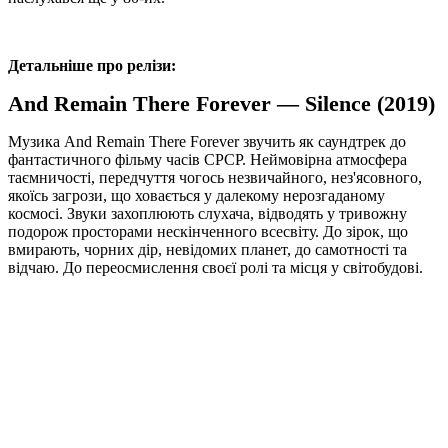
Детальніше про релізи:
And Remain There Forever — Silence (2019)
Музика And Remain There Forever звучить як саундтрек до
фантастичного фільму часів СРСР. Неймовірна атмосфера
таємничості, передчуття чогось незвичайного, нез'ясовного,
якоїсь загрози, що ховається у далекому нерозгаданому
космосі. Звуки захоплюють слухача, відводять у тривожну
подорож просторами нескінченного всесвіту. До зірок, що
вмирають, чорних дір, невідомих планет, до самотності та
відчаю. До переосмислення своєї ролі та місця у світобудові.