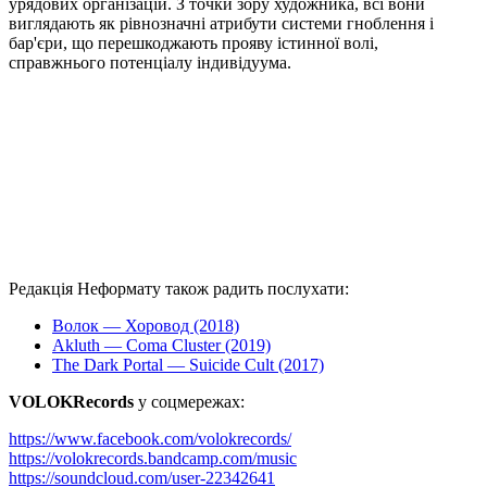
урядових організацій. З точки зору художника, всі вони
виглядають як рівнозначні атрибути системи гноблення і
бар'єри, що перешкоджають прояву істинної волі,
справжнього потенціалу індивідуума.
Редакція Неформату також радить послухати:
Волок — Хоровод (2018)
Akluth — Coma Cluster (2019)
The Dark Portal — Suicide Cult (2017)
VOLOKRecords
у соцмережах:
https://www.facebook.com/volokrecords/
https://volokrecords.bandcamp.com/music
https://soundcloud.com/user-22342641