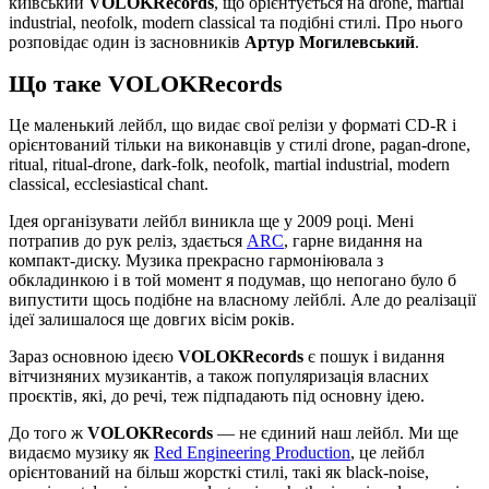
київський
VOLOKRecords
, що орієнтується на drone, martial
industrial, neofolk, modern classical та подібні стилі. Про нього
розповідає один із засновників
Артур Могилевський
.
Що таке VOLOKRecords
Це маленький лейбл, що видає свої релізи у форматі CD-R і
орієнтований тільки на виконавців у стилі drone, pagan-drone,
ritual, ritual-drone, dark-folk, neofolk, martial industrial, modern
classical, ecclesiastical chant.
Ідея організувати лейбл виникла ще у 2009 році. Мені
потрапив до рук реліз, здається
ARC
, гарне видання на
компакт-диску. Музика прекрасно гармоніювала з
обкладинкою і в той момент я подумав, що непогано було б
випустити щось подібне на власному лейблі. Але до реалізації
ідеї залишалося ще довгих вісім років.
Зараз основною ідеєю
VOLOKRecords
є пошук і видання
вітчизняних музикантів, а також популяризація власних
проєктів, які, до речі, теж підпадають під основну ідею.
До того ж
VOLOKRecords
— не єдиний наш лейбл. Ми ще
видаємо музику як
Red Engineering Production
, це лейбл
орієнтований на більш жорсткі стилі, такі як black-noise,