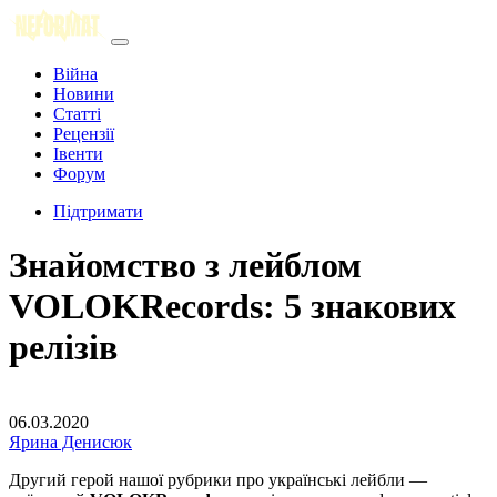
Війна
Новини
Статті
Рецензії
Івенти
Форум
Підтримати
Знайомство з лейблом
VOLOKRecords: 5 знакових
релізів
06.03.2020
Ярина Денисюк
Другий герой нашої рубрики про українські лейбли —