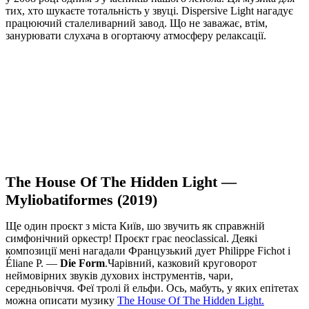
тих, хто шукаєте тотальність у звуці. Dispersive Light нагадує
працюючий сталеливарний завод. Що не заважає, втім,
занурювати слухача в огортаючу атмосферу релаксації.
The House Of The Hidden Light —
Myliobatiformes (2019)
Ще один проєкт з міста Київ, шо звучить як справжній
симфонічний оркестр! Проєкт грає neoclassical. Деякі
композиції мені нагадали Французький дует Philippe Fichot і
Éliane P. —
Die Form
.Чарівний, казковий круговорот
неймовірних звуків духових інструментів, чари,
середньовіччя. Феї тролі й ельфи. Ось, мабуть, у яких епітетах
можна описати музику
The House Of The Hidden Light.