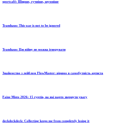
sportcafé: Ширше, гучніше, шумніше
Tramhaus: Тhis war is not to be ignored
Tramhaus: Цю війну не можна ігнорувати
Знайомство з лейблом FlowMaster: віримо в самобутність артиста
Faine Misto 2026: 15 гуртів, на які варто звернути увагу
deckdeckdeck: Collecting keeps me from completely losing it