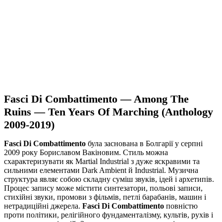
Fasci Di Combattimento — Among The
Ruins — Ten Years Of Marching (Anthology
2009​-​2019)
Fasci Di Combattimento
була заснована в Болгарії у серпні
2009 року Бориславом Вакіновим. Стиль можна
схарактеризувати як Martial Industrial з дуже яскравими та
сильними елементами Dark Ambient й Industrial. Музична
структура являє собою складну суміш звуків, ідей і архетипів.
Процес запису може містити синтезатори, польові записи,
стихійні звуки, промови з фільмів, петлі барабанів, машин і
нетрадиційні джерела.
Fasci Di Combattimento
повністю
проти політики, релігійного фундаменталізму, культів, рухів і