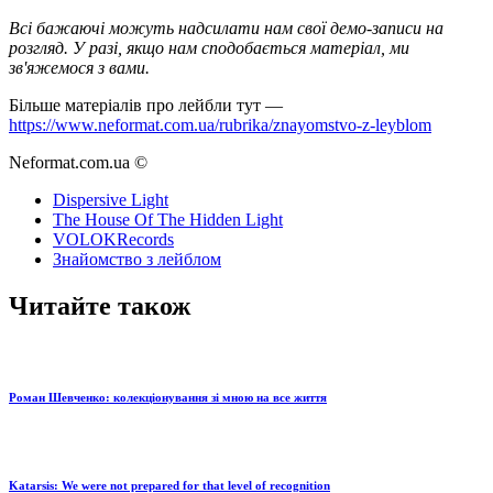
Всі бажаючі можуть надсилати нам свої демо-записи на
розгляд. У разі, якщо нам сподобається матеріал, ми
зв'яжемося з вами.
Більше матеріалів про лейбли тут —
https://www.neformat.com.ua/rubrika/znayomstvo-z-leyblom
Neformat.com.ua ©
Dispersive Light
The House Of The Hidden Light
VOLOKRecords
Знайомство з лейблом
Читайте також
Роман Шевченко: колекціонування зі мною на все життя
Katarsis: We were not prepared for that level of recognition