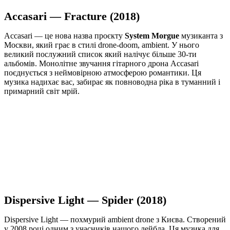
Accasari — Fracture (2018)
Accasari — це нова назва проєкту
System Morgue
музиканта з
Москви, який грає в стилі drone-doom, ambient. У нього
великий послужний список який налічує більше 30-ти
альбомів. Монолітне звучання гітарного дрона Accasari
поєднується з неймовірною атмосферою романтики. Ця
музика надихає вас, забирає як повноводна ріка в туманний і
примарний світ мрій.
Dispersive Light — Spider (2018)
Dispersive Light — похмурий ambient drone з Києва. Створений
у 2008 році одним з учасників нашого лейбла. Ця музика для