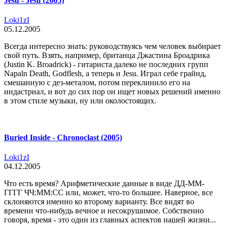
Jesu - Jesu (2005)
Loki1zI
05.12.2005
Всегда интересно знать: руководствуясь чем человек выбирает
свой путь. Взять, например, британца Джастина Броадрика
(Justin K. Broadrick) - гитариста далеко не последних групп
Napaln Death, Godflesh, а теперь и Jesu. Играл себе грайнд,
смешанную с дез-металом, потом переклинило его на
индастриал, и вот до сих пор он ищет новых решений именно
в этом стиле музыки, ну или околостоящих.
Buried Inside - Chronoclast (2005)
Loki1zI
04.12.2005
Что есть время? Арифметические данные в виде ДД-ММ-
ГГГГ ЧЧ:ММ:СС или, может, что-то большее. Наверное, все
склоняются именно ко второму варианту. Все видят во
времени что-нибудь вечное и несокрушимое. Собственно
говоря, время - это один из главных аспектов нашей жизни...