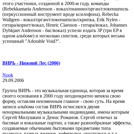
этого участники, созданной в 2000-м году, команды
(Rebekkamaria Andersson - вокал/пианино/орган/глокеншпиль
(перкуссионный инструмент вроде ксилофона), Rebecka
Wallgren - вокал/орган/глокеншпиль/скрипка, Erik Nylen -
гитара/корнет/вокал, Henric Claesson - гитара/вокал, Johannes
Dybkjaer Andersson - бас/вокал) успели издать 3P (три EP в
одном альбоме) и несколько синглов, среди которых весьма
успешный "Adorable Void?".
ВИРЬ - Нижний Лес (2006)
Nook
29.09.2006
Группа ВИРЬ - это музыкальная единица, которая за время
своего основания в 2000 году неоднократно меняла свою
форму, оставляя неизменным главное - свою суть. На время
записи альбома состав ВИРЬ исчислялся двумя
ненормальными музыкальными индивидами, имена которым
Сергей Милушкин и Денис Романов. Сергей отвечал за
басовые и вокальные партии, а также разнообразные эффекты,
создаваемые обычными бытовыми предметами типа
пылесоса, разных железок, кофемолки, свистульки и т.д.