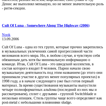
Денис же выполнял меньшую, но не менее значительную роль
- ритм-секции.
Cult Of Luna - Somewhere Along The Highway (2006)
Nook
13.09.2006
Cult Of Luna - одна из тех групп, которые прочно закрепились
в музыкальных увлечениях самой прогрессивной части
меломанов всего мира. Но, в любом случае, я чувствую себя
обязанным дать хотя бы минимальную информацию о
команде. Итак, Cult Of Luna - это шведский коллектив, в
состав которого входит 8 человек. Парни начали свою
музыкальную деятельность под этим названием (до этого они
принимали участие в других менее популярных проектах) в
1998 году, а в начале следующего уже был готов первый
материал. За время существования музыканты выпустили
четыре полноформатных альбома (последний из них мы и
рассматриваем), сплит с друзьями - группой Switchblade и
несколько ипишек. Стиль группы чаще всего определяют как
post-metal с небольшими влияниями sludge.