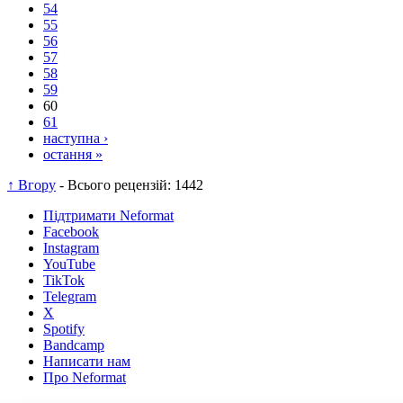
54
55
56
57
58
59
60
61
наступна ›
остання »
↑ Вгору
- Всього рецензій: 1442
Підтримати Neformat
Facebook
Instagram
YouTube
TikTok
Telegram
X
Spotify
Bandcamp
Написати нам
Про Neformat