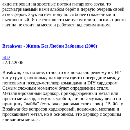
акцентирован на яростные потоки гитарного звука, то
рассматриваемый нами альбом берёт в первую очередь своей
атмосферой. Звук на нём получился более сглаженный и
вычищенный. Я не считаю это минусом или плюсом - просто
группа не стоит на месте и работает над своим лицом.
Breakwar - Жизнь Без Любви Забвенье (2006)
SID
22.12.2006
Breakwar, как по мне, относится к довольно редкому в СНГ
типу групп, поскольку находится где-то посередине между
попсовыми псевдо-металкор командами и DIY хардкором.
Самым сложным моментом будет определение стиля.
Метализированный хардкор, прихардкоренный метал или
просто металкор, кому как удобно, лично я музыку делю по
принципу "вайба" (есть такое растаманское слово). "Вайб" у
Breakwar без вопросов хардкоровый, возможно, местами и
проскакивает метал, но в основном, это хардкор с хорошим
вливанием метала.