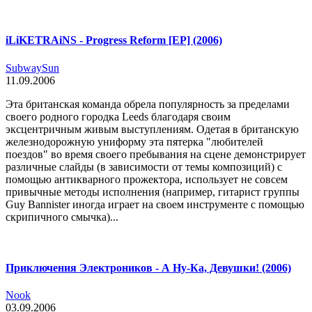
iLiKETRAiNS - Progress Reform [EP] (2006)
SubwaySun
11.09.2006
Эта британская команда обрела популярность за пределами
своего родного городка Leeds благодаря своим
эксцентричным живым выступлениям. Одетая в британскую
железнодорожную униформу эта пятерка "любителей
поездов" во время своего пребывания на сцене демонстрирует
различные слайды (в зависимости от темы композиций) с
помощью антикварного прожектора, использует не совсем
привычные методы исполнения (например, гитарист группы
Guy Bannister иногда играет на своем инструменте с помощью
скрипичного смычка)...
Приключения Электроников - А Ну-Ка, Девушки! (2006)
Nook
03.09.2006