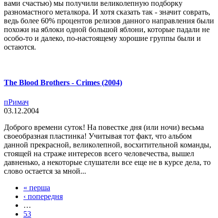
вами счастью) мы получили великолепную подборку
разномастного металкора. И хотя сказать так - значит соврать,
ведь более 60% процентов релизов данного направления были
похожи на яблоки одной большой яблони, которые падали не
особо-то и далеко, по-настоящему хорошие группы были и
остаются.
The Blood Brothers - Crimes (2004)
пРимач
03.12.2004
Доброго времени суток! На повестке дня (или ночи) весьма
своеобразная пластинка! Учитывая тот факт, что альбом
данной прекрасной, великолепной, восхитительной команды,
стоящей на страже интересов всего человечества, вышел
давненько, а некоторые слушатели все еще не в курсе дела, то
слово остается за мной...
« перша
‹ попередня
…
53