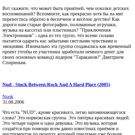
Вот скажите, что может быть приятней, чем осколки детских
воспоминаний? Вспомните, как прекрасно хотя бы на миг
перенестись обратно в беспечное и весёлое детство! Как
дороги нам старые фотографии, поломанные игрушки,
музыка на кассетах или пластинках? "Приключения
Электроников" - одна из тех групп, что всеми силами
пытается одарить нас забытыми светлыми чувствами и
эмоциями. Изначально эта группа создавалась как временный
проект (чтобы ее участники заработали немного денег для
своих основных команд) лидером "Тараканов!" Дмитрием
Спириным.
Nud - Stuck Between Rock And A Hard Place (2005)
Nook
31.08.2006
Что есть "NUD", кроме красивого, легко запоминающегося
слова? Это норвежская группа. Это пятерка красивых людей.
Это четыре парня и одна девушка. Это музыка, которая
создаётся при помощи всем давно известных приёмов и
инструментов по рецепту, который придуман уже больше