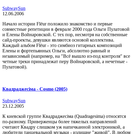
SubwaySun
12.06.2006
Начало истории Flёur положило знакомство и первые
совместные репетиции в феврале 2000 года Ольги Пулатовой
и Елены Войнаровской. С тех пор, несмотря на собственные
сайд-проекты, девушки являются основой коллектива.
Каждый альбом Flёur - это симбиоз гитарных композиций
Елены и фортепьянных Ольги, абсолютно равный и
независимый (например, на "Всё вышло из-под контроля" все
четные треки принадлежат перу Войнаровской, а нечетные -
Пулатовой).
Квадраджесіма - Cosmo (2005)
SubwaySun
23.12.2005
К киевской группе Квадраджесіма (Quadragesima) относятся
по-разному. Приверженцы более тяжелых направлений
считают Квадру слишком уж напичканной электроникой, а
любители танцевальной музыки - излишне "живой". В любом