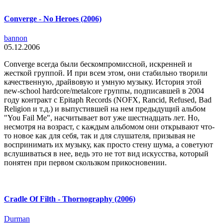
Converge - No Heroes (2006)
bannon
05.12.2006
Converge всегда были бескомпромиссной, искренней и
жесткой группой. И при всем этом, они стабильно творили
качественную, драйвовую и умную музыку. История этой
new-school hardcore/metalcore группы, подписавшей в 2004
году контракт с Epitaph Records (NOFX, Rancid, Refused, Bad
Religion и т.д.) и выпустившей на нем предыдущий альбом
"You Fail Me", насчитывает вот уже шестнадцать лет. Но,
несмотря на возраст, с каждым альбомом они открывают что-
то новое как для себя, так и для слушателя, призывая не
воспринимать их музыку, как просто стену шума, а советуют
вслушиваться в нее, ведь это не тот вид искусства, который
понятен при первом скользком прикосновении.
Cradle Of Filth - Thornography (2006)
Durman