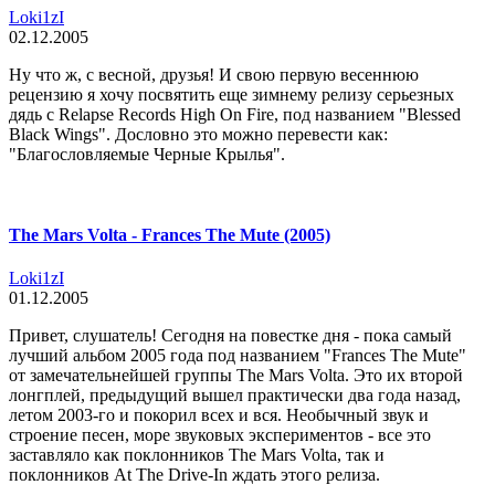
Loki1zI
02.12.2005
Ну что ж, с весной, друзья! И свою первую весеннюю
рецензию я хочу посвятить еще зимнему релизу серьезных
дядь с Relapse Records High On Fire, под названием "Blessed
Black Wings". Дословно это можно перевести как:
"Благословляемые Черные Крылья".
The Mars Volta - Frances The Mute (2005)
Loki1zI
01.12.2005
Привет, слушатель! Сегодня на повестке дня - пока самый
лучший альбом 2005 года под названием "Frances The Mute"
от замечательнейшей группы The Mars Volta. Это их второй
лонгплей, предыдущий вышел практически два года назад,
летом 2003-го и покорил всех и вся. Необычный звук и
строение песен, море звуковых экспериментов - все это
заставляло как поклонников The Mars Volta, так и
поклонников At The Drive-In ждать этого релиза.