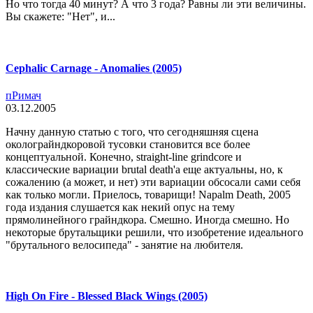
Но что тогда 40 минут? А что 3 года? Равны ли эти величины.
Вы скажете: "Нет", и...
Cephalic Carnage - Anomalies (2005)
пРимач
03.12.2005
Начну данную статью с того, что сегодняшняя сцена
околограйндкоровой тусовки становится все более
концептуальной. Конечно, straight-line grindcore и
классические вариации brutal death'а еще актуальны, но, к
сожалению (а может, и нет) эти вариации обсосали сами себя
как только могли. Приелось, товарищи! Napalm Death, 2005
года издания слушается как некий опус на тему
прямолинейного грайндкора. Смешно. Иногда смешно. Но
некоторые брутальщики решили, что изобретение идеального
"брутального велосипеда" - занятие на любителя.
High On Fire - Blessed Black Wings (2005)