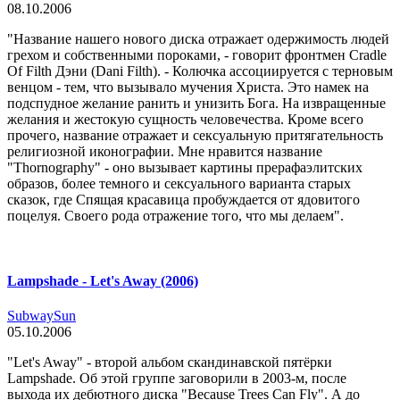
08.10.2006
"Название нашего нового диска отражает одержимость людей
грехом и собственными пороками, - говорит фронтмен Cradle
Of Filth Дэни (Dani Filth). - Колючка ассоциируется с терновым
венцом - тем, что вызывало мучения Христа. Это намек на
подспудное желание ранить и унизить Бога. На извращенные
желания и жестокую сущность человечества. Кроме всего
прочего, название отражает и сексуальную притягательность
религиозной иконографии. Мне нравится название
"Thornography" - оно вызывает картины прерафаэлитских
образов, более темного и сексуального варианта старых
сказок, где Спящая красавица пробуждается от ядовитого
поцелуя. Своего рода отражение того, что мы делаем".
Lampshade - Let's Away (2006)
SubwaySun
05.10.2006
"Let's Away" - второй альбом скандинавской пятёрки
Lampshade. Об этой группе заговорили в 2003-м, после
выхода их дебютного диска "Because Trees Can Fly". А до