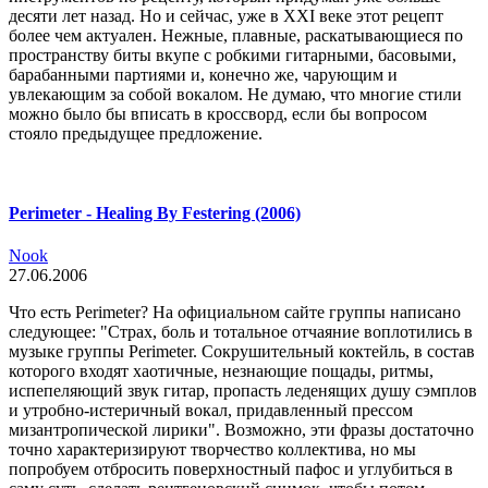
десяти лет назад. Но и сейчас, уже в XXI веке этот рецепт
более чем актуален. Нежные, плавные, раскатывающиеся по
пространству биты вкупе с робкими гитарными, басовыми,
барабанными партиями и, конечно же, чарующим и
увлекающим за собой вокалом. Не думаю, что многие стили
можно было бы вписать в кроссворд, если бы вопросом
стояло предыдущее предложение.
Perimeter - Healing By Festering (2006)
Nook
27.06.2006
Что есть Perimeter? На официальном сайте группы написано
следующее: "Страх, боль и тотальное отчаяние воплотились в
музыке группы Perimeter. Сокрушительный коктейль, в состав
которого входят хаотичные, незнающие пощады, ритмы,
испепеляющий звук гитар, пропасть леденящих душу сэмплов
и утробно-истеричный вокал, придавленный прессом
мизантропической лирики". Возможно, эти фразы достаточно
точно характеризируют творчество коллектива, но мы
попробуем отбросить поверхностный пафос и углубиться в