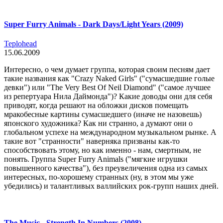
Super Furry Animals - Dark Days/Light Years (2009)
Teplohead
15.06.2009
Интересно, о чем думает группа, которая своим песням дает
такие названия как "Crazy Naked Girls" ("сумасшедшие голые
девки") или "The Very Best Of Neil Diamond" ("самое лучшее
из репертуара Нила Даймонда")? Какие доводы они для себя
приводят, когда решают на обложки дисков помещать
мракобесные картины сумасшедшего (иначе не назовешь)
японского художника? Как ни странно, а думают они о
глобальном успехе на международном музыкальном рынке. А
такие вот "странности" наверняка призваны как-то
способствовать этому, но как именно - нам, смертным, не
понять. Группа Super Furry Animals ("мягкие игрушки
повышенного качества"), без преувеличения одна из самых
интересных, по-хорошему странных (ну, в этом мы уже
убедились) и талантливых валлийских рок-групп наших дней.
The Music - Strength In Numbers (2008)