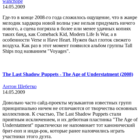
wanchope
14.05.2009
Где-то в конце 2008-го года сложилось ощущение, что в жанре
мелодик хардкора новой волны уже нельзя придумать ничего
нового, а сцена погрязла в более или менее удачных копиях
таких банд, как Comeback Kid, Modern Life Is War, а в
особенности Verse и Have Heart. Нужен был глоток свежего
воздуха. Как раз в этот момент появился альбом группы Tall
Ships под названием "Voyages".
The Last Shadow Puppets - The Age of Understatment (2008)
Антон Шебетко
14.05.2009
Довольно часто сайд-проекты музыкантов известных групп
принципиально ничем не отличаются от творчества основных
коллективов. К счастью, The Last Shadow Puppets стали
приятным исключением, и их дебютная пластинка "The Age of
Understatment" практически не напоминает тот канонический
брит-поп и инди-рок, которые ранее наловчились играть
участники этого дуэта.