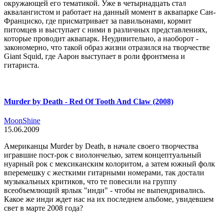
окружающей его тематикой. Уже в четырнадцать стал
аквалангистом и работает на данный момент в аквапарке Сан-
Франциско, где присматривает за павильонами, кормит
питомцев и выступает с ними в различных представлениях,
которые проводит аквапарк. Неудивительно, а наоборот -
закономерно, что такой образ жизни отразился на творчестве
Giant Squid, где Аарон выступает в роли фронтмена и
гитариста.
Murder by Death - Red Of Tooth And Claw (2008)
MoonShine
15.06.2009
Американцы Murder by Death, в начале своего творчества
игравшие пост-рок с виолончелью, затем концептуальный
нуарный рок с мексиканским колоритом, а затем южный фолк
вперемешку с жесткими гитарными номерами, так достали
музыкальных критиков, что те повесили на группу
всеобъемлющий ярлык "инди" - чтобы не выпендривались.
Какое же инди ждет нас на их последнем альбоме, увидевшем
свет в марте 2008 года?