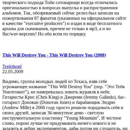
творческого подхода Тоби сотоварищи всегда отличались
оригинальностью в вопросах выпуска и распространения
альбомов. Так, обозреваемый сейчас релиз был записан на
пожертвования 87 фанатов (указанных на официальном сайте
в качестве "executive producers") и издан в виде бесплатного
архива для скачивания, причем не только в мр3, а и во
flac/wav-версиях! Но обо всем по порядку.
This Will Destroy You - This Will Destroy You (2008)
Teplohead
22.05.2009
Видимо, группа молодых людей из Техаса, взяв себе
угрожающее название "This Will Destroy You" (пер. "Это Тебя
Уничтожит"), не намеревалась ловить журавля в небе.
Гитаристы Крис (Chris King) и Джереми (Jeremy Galindo), бас-
гитарист Донован (Donovan Jones) и барабанщик Эндрю
(Andrew Mille) в 2006 году просто решили порадовать себя и
своих друзей, записав 36-минутное демо - светлую
инструментальную пластинку "Young Mountain". И честное
слово, порою лучше не придумывать ничего нового и не
залазить в дебри экспериментов, дабы потом ни слушатель, ни