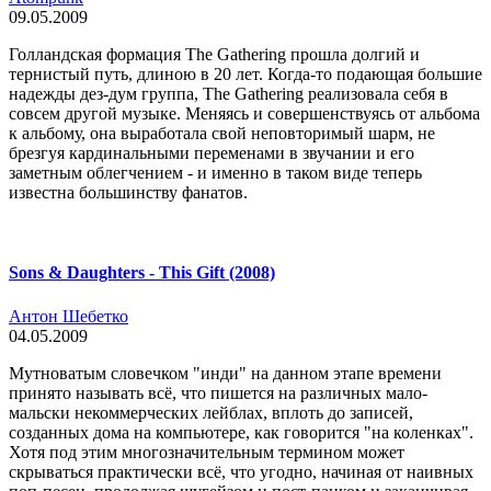
09.05.2009
Голландская формация The Gathering прошла долгий и
тернистый путь, длиною в 20 лет. Когда-то подающая большие
надежды дез-дум группа, The Gathering реализовала себя в
совсем другой музыке. Меняясь и совершенствуясь от альбома
к альбому, она выработала свой неповторимый шарм, не
брезгуя кардинальными переменами в звучании и его
заметным облегчением - и именно в таком виде теперь
известна большинству фанатов.
Sons & Daughters - This Gift (2008)
Антон Шебетко
04.05.2009
Мутноватым словечком "инди" на данном этапе времени
принято называть всё, что пишется на различных мало-
мальски некоммерческих лейблах, вплоть до записей,
созданных дома на компьютере, как говорится "на коленках".
Хотя под этим многозначительным термином может
скрываться практически всё, что угодно, начиная от наивных