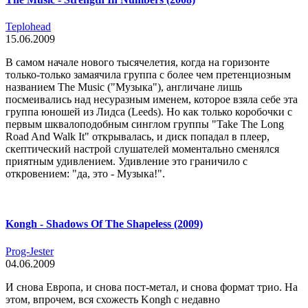
Teplohead
15.06.2009
В самом начале нового тысячелетия, когда на горизонте
только-только замаячила группа с более чем претенциозным
названием The Music ("Музыка"), англичане лишь
посмеивались над несуразным именем, которое взяла себе эта
группа юношей из Лидса (Leeds). Но как только коробочки с
первым шквалоподобным синглом группы "Take The Long
Road And Walk It" открывалась, и диск попадал в плеер,
скептический настрой слушателей моментально сменялся
приятным удивлением. Удивление это граничило с
откровением: "да, это - Музыка!".
Kongh - Shadows Of The Shapeless (2009)
Prog-Jester
04.06.2009
И снова Европа, и снова пост-метал, и снова формат трио. На
этом, впрочем, вся схожесть Kongh с недавно