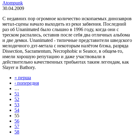
Atompunk
30.04.2009
С недавних пор огромное количество ископаемых динозавров
метал-сцены начало выходить из реки забвения. Последний
раз об Unanimated было слышно в 1996 году, когда они с
треском распались, оставив после себя два отличных альбома
и две демки. Unanimated - типичные представители шведского
мелодичного дэт-метала с некоторым налётом блэка, разряда
Dissection, Sacramentum, Necrophobic и Seance, в общем-то,
имели хорошую репутацию и даже участвовали в
действительно качественных трибьютах таким легендам, как
Slayer и Bathory.
« перша
‹ попередня
…
51
52
53
54
55
56
57
58