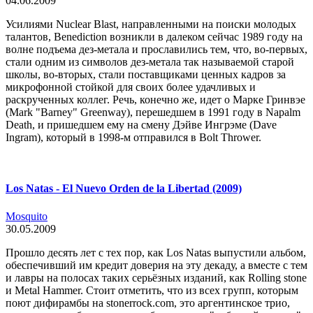
04.06.2009
Усилиями Nuclear Blast, направленными на поиски молодых
талантов, Benediction возникли в далеком сейчас 1989 году на
волне подъема дез-метала и прославились тем, что, во-первых,
стали одним из символов дез-метала так называемой старой
школы, во-вторых, стали поставщиками ценных кадров за
микрофонной стойкой для своих более удачливых и
раскрученных коллег. Речь, конечно же, идет о Марке Гринвэе
(Mark "Barney" Greenway), перешедшем в 1991 году в Napalm
Death, и пришедшем ему на смену Дэйве Ингрэме (Dave
Ingram), который в 1998-м отправился в Bolt Thrower.
Los Natas - El Nuevo Orden de la Libertad (2009)
Mosquito
30.05.2009
Прошло десять лет с тех пор, как Los Natas выпустили альбом,
обеспечивший им кредит доверия на эту декаду, а вместе с тем
и лавры на полосах таких серьёзных изданий, как Rolling stone
и Metal Hammer. Стоит отметить, что из всех групп, которым
поют дифирамбы на stonerrock.com, это аргентинское трио,