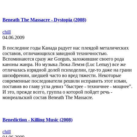
Beneath The Massacre - Dystopia (2008)
chill
04.06.2009
В последние годы Канада радует нас плеядой металических
составов, отличающихся завидной техничностью.
Вспоминаются сразу же Gorguts, заложившие своего рода
каноны жанра. Но музыка Люка Лемэя (Luc Lemay) все же
отличалась изрядной долей психоделии, где-то даже на грани
шизофрении, шедшей часто во вред тяжести. Некоторые
современные последователи решили исправить этот изъян,
поставив во главу угла девиз "быстрее - техничнее - мощнее".
И это, прежде всего, группа о которой пойдет речь -
монреальский состав Beneath The Massacre.
Benediction - Killing Music (2008)
chill