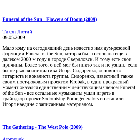
Funeral of the Sun - Flowers of Doom (2009)
Тихон Лютий
09.05.2009
Мало кому на сегодняшний день известно имя дум-дезовой
формации Funeral of the Sun, которая была основана еще в
далеком 2000-м году в городе Свердловск. И тому есть свои
причины. Более того, о ней мог бы никто так и не узнать, если
бы не рьяная инициатива Игоря Сидоренко, основного
гитариста и вокалиста группы. Сидоренко, известный также
своим пост-роковым проектом Krobak, в один прекрасный
момент оказался единственным действующим членом Funeral
of the Sun - все остальные музыканты ушли играть в
грайндкор проект Sodomising Pornogenerators и оставили
Игоря наедине с записанным материалом.
The Gathering - The West Pole (2009)
Atompunk