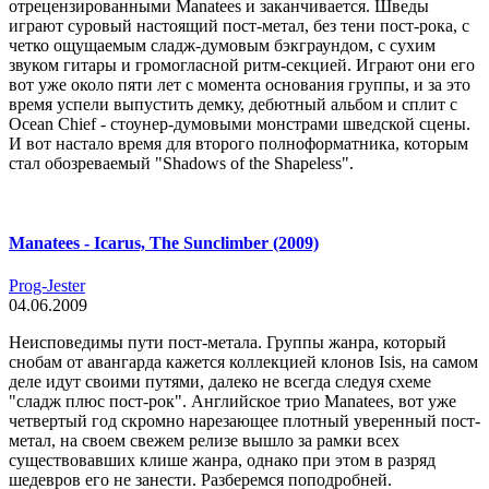
отрецензированными Manatees и заканчивается. Шведы
играют суровый настоящий пост-метал, без тени пост-рока, с
четко ощущаемым сладж-думовым бэкграундом, с сухим
звуком гитары и громогласной ритм-секцией. Играют они его
вот уже около пяти лет с момента основания группы, и за это
время успели выпустить демку, дебютный альбом и сплит с
Ocean Chief - стоунер-думовыми монстрами шведской сцены.
И вот настало время для второго полноформатника, которым
стал обозреваемый "Shadows of the Shapeless".
Manatees - Icarus, The Sunclimber (2009)
Prog-Jester
04.06.2009
Неисповедимы пути пост-метала. Группы жанра, который
снобам от авангарда кажется коллекцией клонов Isis, на самом
деле идут своими путями, далеко не всегда следуя схеме
"сладж плюс пост-рок". Английское трио Manatees, вот уже
четвертый год скромно нарезающее плотный уверенный пост-
метал, на своем свежем релизе вышло за рамки всех
существовавших клише жанра, однако при этом в разряд
шедевров его не занести. Разберемся поподробней.