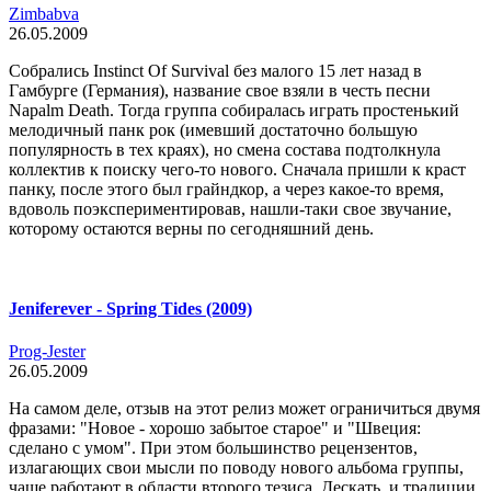
Zimbabva
26.05.2009
Собрались Instinct Of Survival без малого 15 лет назад в
Гамбурге (Германия), название свое взяли в честь песни
Napalm Death. Тогда группа собиралась играть простенький
мелодичный панк рок (имевший достаточно большую
популярность в тех краях), но смена состава подтолкнула
коллектив к поиску чего-то нового. Сначала пришли к краст
панку, после этого был грайндкор, а через какое-то время,
вдоволь поэкспериментировав, нашли-таки свое звучание,
которому остаются верны по сегодняшний день.
Jeniferever - Spring Tides (2009)
Prog-Jester
26.05.2009
На самом деле, отзыв на этот релиз может ограничиться двумя
фразами: "Новое - хорошо забытое старое" и "Швеция:
сделано с умом". При этом большинство рецензентов,
излагающих свои мысли по поводу нового альбома группы,
чаще работают в области второго тезиса. Дескать, и традиции