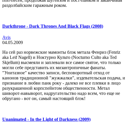
поп-песен, продолжая шугейзом и пост-панком и заканчивая
раздолбайским гаражным роком.
Darkthrone - Dark Thrones And Black Flags (2008)
Avis
04.05.2009
На сей раз норвежские мамонты блэк метала Фенриз (Fenriz
aka Leif Nagell) и Ноктурно Культо (Nocturno Culto aka Ted
Skjellum) высмеяли и заплевали все самое святое, что только
могли себе представить их мизантропичные фанаты.
"Унитазное" качество записи, бесповоротный отход от
канонов традиционной "жужжалки", издевательская подача, и
признание в любви панк року - далеко не все плевки в лицо
разукрашенной корпспейнтом общественности. Метал
шиворот-навыворот, надругательство надо всем, что еще не
обругано - вот он, самый настоящий блэк!
Unanimated - In the Light of Darkness (2009)