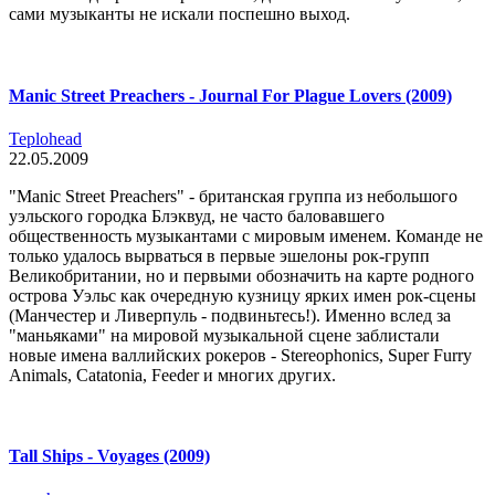
сами музыканты не искали поспешно выход.
Manic Street Preachers - Journal For Plague Lovers (2009)
Teplohead
22.05.2009
"Manic Street Preachers" - британская группа из небольшого
уэльского городка Блэквуд, не часто баловавшего
общественность музыкантами с мировым именем. Команде не
только удалось вырваться в первые эшелоны рок-групп
Великобритании, но и первыми обозначить на карте родного
острова Уэльс как очередную кузницу ярких имен рок-сцены
(Манчестер и Ливерпуль - подвиньтесь!). Именно вслед за
"маньяками" на мировой музыкальной сцене заблистали
новые имена валлийских рокеров - Stereophonics, Super Furry
Animals, Catatonia, Feeder и многих других.
Tall Ships - Voyages (2009)