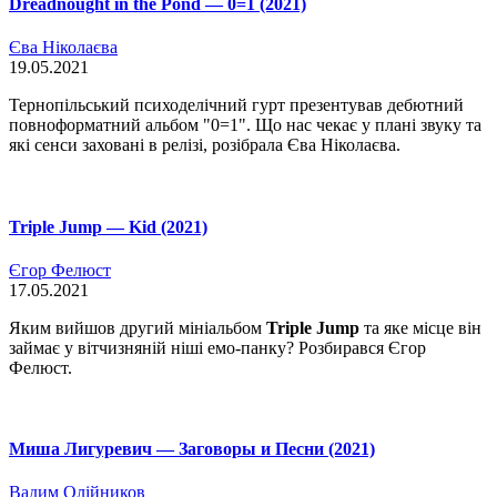
Dreadnought in the Pond — 0=1 (2021)
Єва Ніколаєва
19.05.2021
Тернопільський психоделічний гурт презентував дебютний
повноформатний альбом "0=1". Що нас чекає у плані звуку та
які сенси заховані в релізі, розібрала Єва Ніколаєва.
Triple Jump — Kid (2021)
Єгор Фелюст
17.05.2021
Яким вийшов другий мініальбом
Triple Jump
та яке місце він
займає у вітчизняній ніші емо-панку? Розбирався Єгор
Фелюст.
Миша Лигуревич — Заговоры и Песни (2021)
Вадим Олійников