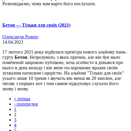
Розповідаємо, чому вам варто його послухати.
Бетон — Тільки для своїх (2021)
Олександр Рожно
14.04.2021
17 лютого 2021 року відбулася прем'єра нового альбому панк-
гурту
Бетон
. Незрозуміло, з яких причин, але він був мало
помічений широкою публікою, хоча особисто я дізнався про
нього в день виходу і він мене по-хорошому вразив своїм
зухвалим натиском і щирістю. На альбомі "Тільки для своїх"
усього лише 10 треків і звучить він менш як 20 хвилин, але
чіпляє з перших нот і тим самим підкуповує слухати його
знову і знову.
« перша
‹ попередня
1
2
3
4
5