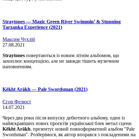
Straytones — Magic Green River Swimmin’ & Stunning
Tarzanka Experience (2021)
Максим Чухліб
27.08.2021
Straytones
повертаються із новим літнім альбомом, що
захоплює концепцією, але не завжди тішить музичним
наповненням.
Këkht Aräkh — Pale Swordsman (2021)
Єгор Фелюст
14.07.2021
Через два роки після випуску дебютного альбому, один із
найяскравіших нових проєктів української блек метал сцени
Këkht Aräkh
, презентує новий повноформатний альбом "Pale
Swordsman". Розберімося, як автор впорався з покладеними на