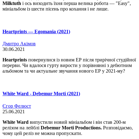
Milktuth
і ось виходить їхня перша велика робота — "Easy",
мініальбом із шести пісень про кохання і не лише.
Heartprints — Egomania (2021)
Дмитро Акімов
30.06.2021
Heartprints
повернулися із новим ЕР після трирічної студійної
перерви. Чи вдалося гурту вирости у порівнянні з дебютним
альбомом та чи актуальне звучання нового ЕР у 2021-му?
White Ward - Debemur Morti (2021)
Єгор Фелюст
25.06.2021
White Ward
випустили новий мініальбом і він став 200-м
релізом на лейблі
Debemur Morti Productions.
Розповідаємо,
чому цей реліз не можна пропускати.