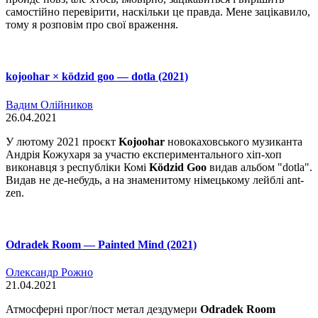
самостійно перевірити, наскільки це правда. Мене зацікавило,
тому я розповім про свої враження.
kojoohar × ködzid goo — dotla (2021)
Вадим Олійников
26.04.2021
У лютому 2021 проєкт
Kojoohar
новокаховського музиканта
Андрія Кожухаря за участю експериментального хіп-хоп
виконавця з республіки Комі
Ködzid Goo
видав альбом "dotla".
Видав не де-небудь, а на знаменитому німецькому лейблі ant-
zen.
Odradek Room — Painted Mind (2021)
Олександр Рожно
21.04.2021
Атмосферні прог/пост метал дездумери
Odradek Room