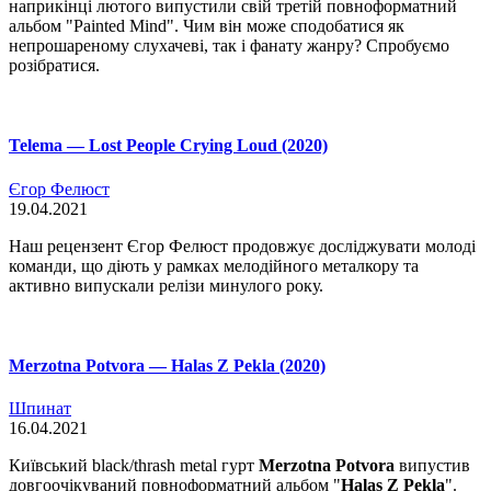
наприкінці лютого випустили свій третій повноформатний
альбом "Painted Mind". Чим він може сподобатися як
непрошареному слухачеві, так і фанату жанру? Спробуємо
розібратися.
Telema — Lost People Crying Loud (2020)
Єгор Фелюст
19.04.2021
Наш рецензент Єгор Фелюст продовжує досліджувати молоді
команди, що діють у рамках мелодійного металкору та
активно випускали релізи минулого року.
Merzotna Potvora — Halas Z Pekla (2020)
Шпинат
16.04.2021
Київський black/thrash metal гурт
Merzotna Potvora
випустив
довгоочікуваний повноформатний альбом "
Halas Z Pekla
".