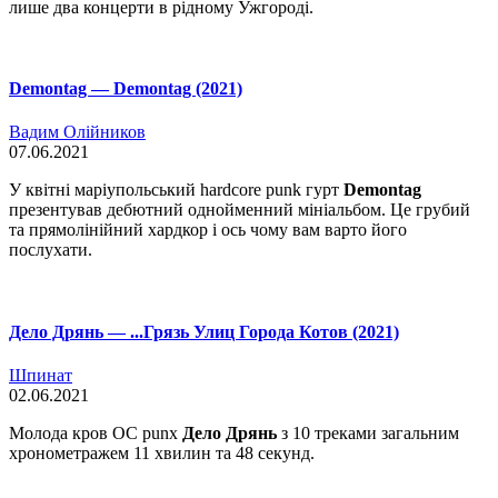
лише два концерти в рідному Ужгороді.
Demontag — Demontag (2021)
Вадим Олійников
07.06.2021
У квітні маріупольський hardcore punk гурт
Demontag
презентував дебютний однойменний мініальбом. Це грубий
та прямолінійний хардкор і ось чому вам варто його
послухати.
Дело Дрянь — .​.​.​Грязь Улиц Города Котов (2021)
Шпинат
02.06.2021
Молода кров OC punx
Дело Дрянь
з 10 треками загальним
хронометражем 11 хвилин та 48 секунд.