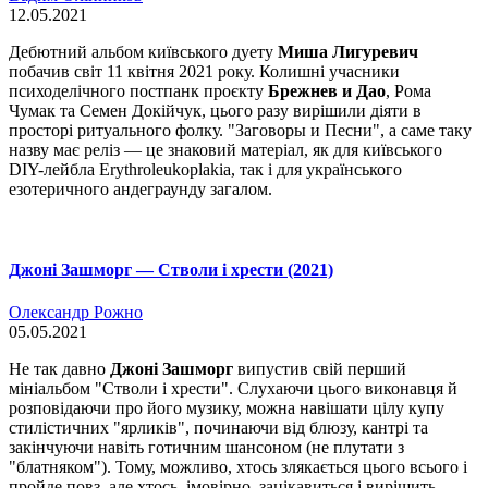
12.05.2021
Дебютний альбом київського дуету
Миша Лигуревич
побачив світ 11 квітня 2021 року. Колишні учасники
психоделічного постпанк проєкту
Брежнев и Дао
, Рома
Чумак та Семен Докійчук, цього разу вирішили діяти в
просторі ритуального фолку. "Заговоры и Песни", а саме таку
назву має реліз — це знаковий матеріал, як для київського
DIY-лейбла Erythroleukoplakia, так і для українського
езотеричного андеграунду загалом.
Джоні Зашморг — Стволи і хрести (2021)
Олександр Рожно
05.05.2021
Не так давно
Джоні Зашморг
випустив свій перший
мініальбом "Стволи і хрести". Слухаючи цього виконавця й
розповідаючи про його музику, можна навішати цілу купу
стилістичних "ярликів", починаючи від блюзу, кантрі та
закінчуючи навіть готичним шансоном (не плутати з
"блатняком"). Тому, можливо, хтось злякається цього всього і
пройде повз, але хтось, імовірно, зацікавиться і вирішить