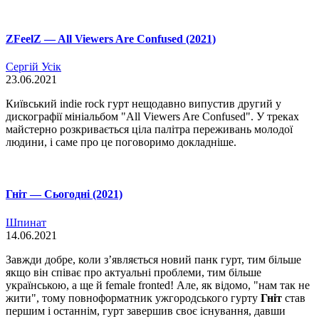
ZFeelZ — All Viewers Are Confused (2021)
Сергій Усік
23.06.2021
Київський indie rock гурт нещодавно випустив другий у
дискографії мініальбом "All Viewers Are Confused". У треках
майстерно розкривається ціла палітра переживань молодої
людини, і саме про це поговоримо докладніше.
Гніт — Сьогодні (2021)
Шпинат
14.06.2021
Завжди добре, коли з’являється новий панк гурт, тим більше
якщо він співає про актуальні проблеми, тим більше
українською, а ще й female fronted! Але, як відомо, "нам так не
жити", тому повноформатник ужгородського гурту
Гніт
став
першим і останнім, гурт завершив своє існування, давши