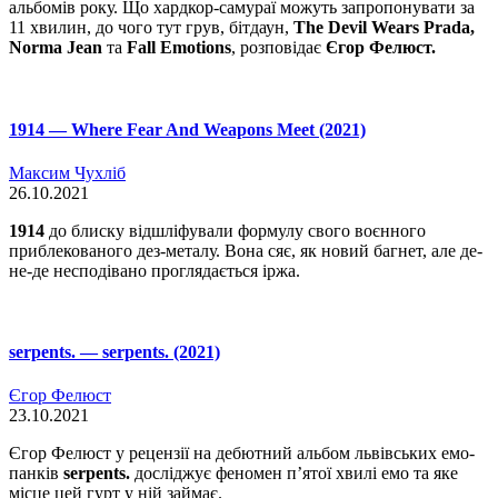
альбомів року. Що хардкор-самураї можуть запропонувати за
11 хвилин, до чого тут грув, бітдаун,
The Devil Wears Prada,
Norma Jean
та
Fall Emotions
, розповідає
Єгор Фелюст.
1914 — Where Fear And Weapons Meet (2021)
Максим Чухліб
26.10.2021
1914
до блиску відшліфували формулу свого воєнного
приблекованого дез-металу. Вона сяє, як новий багнет, але де-
не-де несподівано проглядається іржа.
serpents. — serpents. (2021)
Єгор Фелюст
23.10.2021
Єгор Фелюст у рецензії на дебютний альбом львівських емо-
панків
serpents.
досліджує феномен п’ятої хвилі емо та яке
місце цей гурт у ній займає.