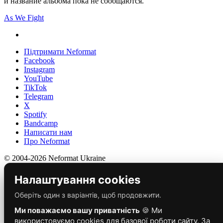
и название альбома пока не сообщаются.
As We Fight
Підтримати Neformat
Facebook
Instagram
YouTube
TikTok
Telegram
X
Spotify
Bandcamp
Написати нам
Про Neformat
© 2004-2026 Neformat Ukraine
Налаштування cookies
Оберіть один з варіантів, щоб продовжити.
Ми поважаємо вашу приватність
🍪 Ми
використовуємо cookies для базової роботи сайту. За