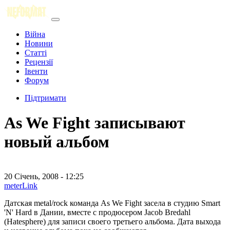
Війна
Новини
Статті
Рецензії
Івенти
Форум
Підтримати
As We Fight записывают
новый альбом
20 Січень, 2008 - 12:25
meterLink
Датская metal/rock команда As We Fight засела в студию Smart
'N' Hard в Дании, вместе с продюсером Jacob Bredahl
(Hatesphere) для записи своего третьего альбома. Дата выхода