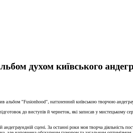
льбом духом київського андег
ив альбом "Fusionhood", натхненний київською творчою андегра
підготовок до виступів й чернеток, які записав у мистецькому с
 андеграундній сцені. За останні роки моя творча діяльність пос
ична, але наповнена обскурним гумором та загальним оптимізмом,