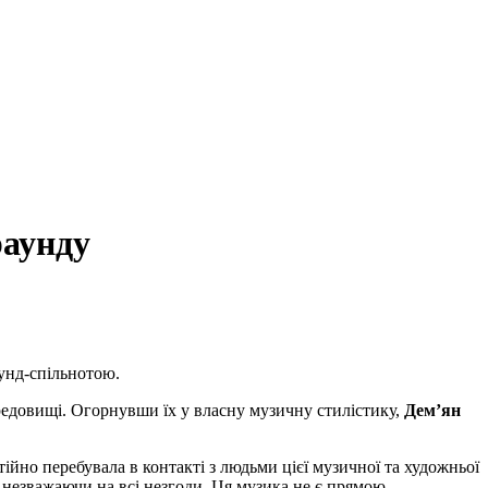
раунду
унд-спільнотою.
ередовищі. Огорнувши їх у власну музичну стилістику,
Демʼян
тійно перебувала в контакті з людьми цієї музичної та художньої
 незважаючи на всі незгоди. Ця музика не є прямою