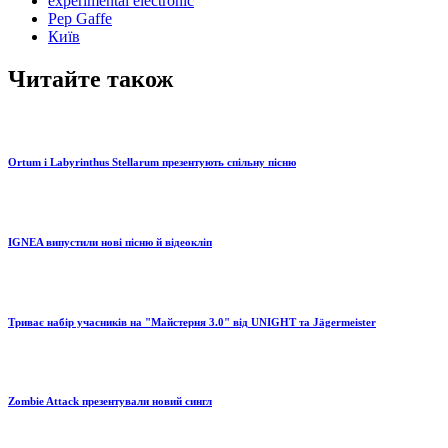
experimental electronic
Pep Gaffe
Київ
Читайте також
Ortum і Labyrinthus Stellarum презентують спільну пісню
IGNEA випустили нові пісню й відеокліп
Триває набір учасників на "Майстерня 3.0" від UNIGHT та Jägermeister
Zombie Attack презентували новий сингл