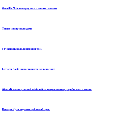
Guerilla Noir повернулися з новим синглом
Tornrot випустили демо
044incision видали перший трек
Layuchi Kvity випустили грайливий сингл
Aircraft вклав у новий мініальбом ретроспективу українського життя
Прикро Чути видають дебютний трек