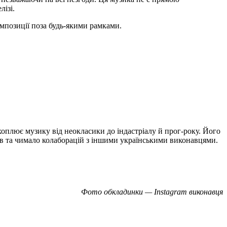
лізі.
мпозиції поза будь-якими рамками.
плює музику від неокласики до індастріалу й прог-року. Його
мів та чимало колаборацій з іншими українськими виконавцями.
Фото обкладинки — Instagram виконавця