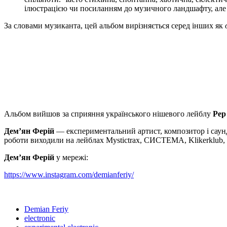
ілюстрацією чи посиланням до музичного ландшафту, але у
За словами музиканта, цей альбом вирізняється серед інших як
Альбом вийшов за сприяння українського нішевого лейблу
Pep
Демʼян Ферій
— експериментальний артист, композитор і саунд
роботи виходили на лейблах Mystictrax, СИСТЕМА, Klikerklub, 
Демʼян Ферій
у мережі:
https://www.instagram.com/demianferiy/
Demian Feriy
electronic