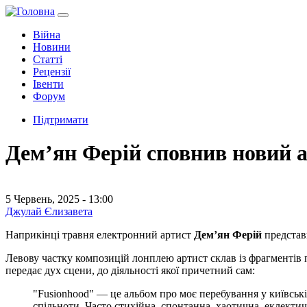
Війна
Новини
Статті
Рецензії
Івенти
Форум
Підтримати
Демʼян Ферій сповнив новий а
5 Червень, 2025 - 13:00
Джулай Єлизавета
Наприкінці травня електронний артист
Демʼян Ферій
представ
Левову частку композицій лонплею артист склав із фрагментів 
передає дух сцени, до діяльності якої причетний сам:
"Fusionhood" — це альбом про моє перебування у київській
спільноти. Часто стихійна, спонтанна, хаотична, еклект