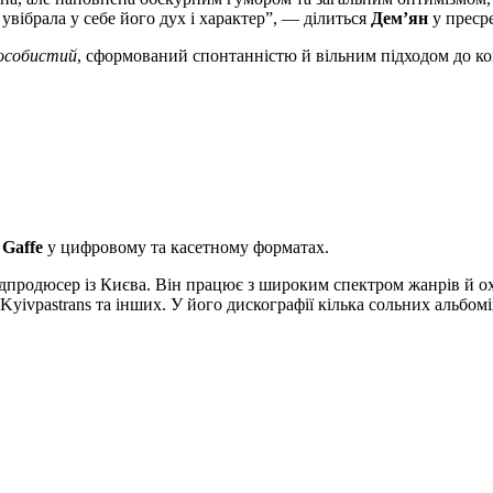
вібрала у себе його дух і характер”, — ділиться
Демʼян
у пресре
особистий
, сформований спонтанністю й вільним підходом до ко
 Gaffe
у цифровому та касетному форматах.
продюсер із Києва. Він працює з широким спектром жанрів й охо
Kyivpastrans та інших. У його дискографії кілька сольних альбо