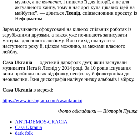
музику, а не
контент
, і пишемо її для історії, а не для
актуального хайпу, тому в нас досі купа цікавих ідей на
майбутнє", — ділиться
Леонід
, співзасновник проєкту, із
Неформатом.
Зараз музиканти сфокусовані на кількох спільних роботах із
зарубіжними друзями, а також уже починають записувати
матеріал для нового альбому. Його вихід планується
наступного року й, цілком можливо, за межами власного
лейблу.
Casa Ukrania
— одеський даркфолк дует, який заснували
музиканти Ната й Леонід у 2014 році. За 10 років існування
вони пройшли шлях від фолку, неофолку й фолктроніки до
неокласики. Їхня дискографія налічує низку альбомів і збірку.
Casa Ukrania
в мережі:
https://www.instagram.com/casaukrania/
Фото обкладинки — Вікторія Пушка
ANTI-DEMOS-CRACIA
Casa Ukrania
dark folk