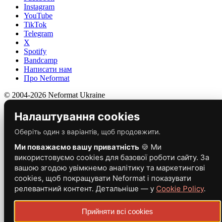
Instagram
YouTube
TikTok
Telegram
X
Spotify
Bandcamp
Написати нам
Про Neformat
© 2004-2026 Neformat Ukraine
Налаштування cookies
Оберіть один з варіантів, щоб продовжити.
Ми поважаємо вашу приватність
🍪 Ми
використовуємо cookies для базової роботи сайту. За
вашою згодою увімкнемо аналітику та маркетингові
cookies, щоб покращувати Neformat і показувати
релевантний контент. Детальніше — у
Cookie Policy
.
Прийняти всі cookies