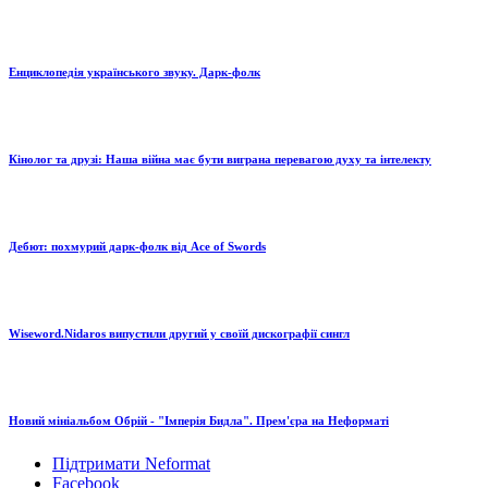
Енциклопедія українського звуку. Дарк-фолк
Кінолог та друзі: Наша війна має бути виграна перевагою духу та інтелекту
Дебют: похмурий дарк-фолк від Ace of Swords
Wiseword.Nidaros випустили другий у своїй дискографії сингл
Новий мініальбом Обрій - "Імперія Бидла". Прем'єра на Неформаті
Підтримати Neformat
Facebook