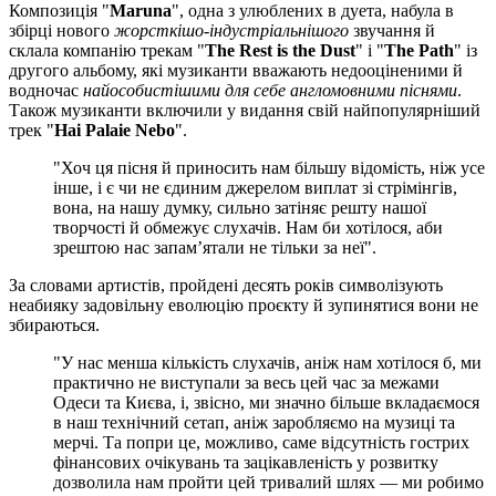
Композиція "
Maruna
", одна з улюблених в дуета, набула в
збірці нового
жорсткішо-індустріальнішого
звучання й
склала компанію трекам "
The Rest is the Dust
" і "
The Path
" із
другого альбому, які музиканти вважають недооціненими й
водночас
найособистішими для себе англомовними піснями
.
Також музиканти включили у видання свій найпопулярніший
трек "
Hai Palaie Nebo
".
"Хоч ця пісня й приносить нам більшу відомість, ніж усе
інше, і є чи не єдиним джерелом виплат зі стрімінгів,
вона, на нашу думку, сильно затіняє решту нашої
творчості й обмежує слухачів. Нам би хотілося, аби
зрештою нас запам’ятали не тільки за неї".
За словами артистів, пройдені десять років символізують
неабияку задовільну еволюцію проєкту й зупинятися вони не
збираються.
"У нас менша кількість слухачів, аніж нам хотілося б, ми
практично не виступали за весь цей час за межами
Одеси та Києва, і, звісно, ми значно більше вкладаємося
в наш технічний сетап, аніж заробляємо на музиці та
мерчі. Та попри це, можливо, саме відсутність гострих
фінансових очікувань та зацікавленість у розвитку
дозволила нам пройти цей тривалий шлях — ми робимо