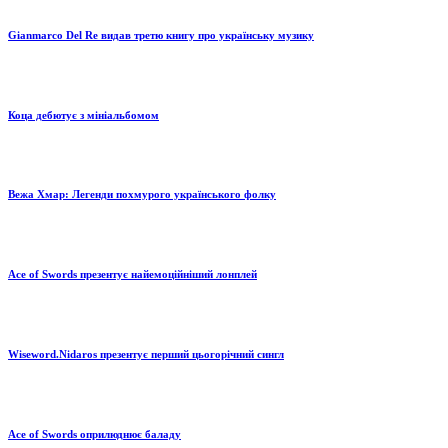
Gianmarco Del Re видав третю книгу про українську музику
Коца дебютує з мініальбомом
Вежа Хмар: Легенди похмурого українського фолку
Ace of Swords презентує найемоційніший лонплей
Wiseword.Nidaros презентує перший цьогорічний сингл
Ace of Swords оприлюднює баладу