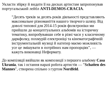
Укласти збірку й видати її на дисках артистам запропонував
португальський лейбл
ANTI-DEMOS-CRACIA
.
"Десять треків за десять років діяльності представляють
максимальне різноманіття нашого творчого шляху. Від
доволі типової для 2014-15 років фолктроніки ми
прийшли до концептуальних альбомів на історичну
тематику, випробувавши себе в різні часи у класичному
даркфолку, похмурій електроніці та кінематографічній
інструментальній музиці й натепер маємо можливість
усе це змішувати в потрібних нам пропорціях", —
кажуть виконавці Неформату.
До компіляції ввійшли як композиції з першого альбому
Casa
Ukrania
, так і остання наразі робота артистів — "
Schatten des
Mannes
", створена спільно з гуртом
Nordfeld
.