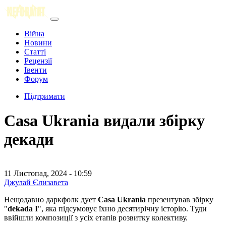
Війна
Новини
Статті
Рецензії
Івенти
Форум
Підтримати
Casa Ukrania видали збірку
декади
11 Листопад, 2024 - 10:59
Джулай Єлизавета
Нещодавно даркфолк дует
Casa Ukrania
презентував збірку
"
dekada I
", яка підсумовує їхню десятирічну історію. Туди
ввійшли композиції з усіх етапів розвитку колективу.