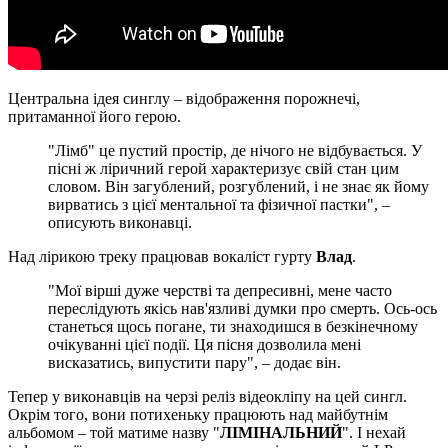
Центральна ідея синглу – відображення порожнечі,
притаманної його герою.
"Лімб" це пустий простір, де нічого не відбувається. У
пісні ж ліричний герой характеризує свій стан цим
словом. Він загублений, розгублений, і не знає як йому
вирватись з цієї ментальної та фізичної пастки", –
описують виконавці.
Над лірикою треку працював вокаліст гурту
Влад
.
"Мої вірші дуже черстві та депресивні, мене часто
переслідують якісь нав'язливі думки про смерть. Ось-ось
станеться щось погане, ти знаходишся в безкінечному
очікуванні цієї події. Ця пісня дозволила мені
висказатись, випустити пару", – додає він.
Тепер у виконавців на черзі реліз відеокліпу на цей сингл.
Окрім того, вони потихеньку працюють над майбутнім
альбомом – той матиме назву "
ЛІМІНАЛЬНИЙ
". І нехай