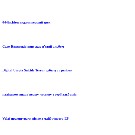
044incision видали перший трек
Село Близнюків випускає п'ятий альбом
Digital Utopia Suicide Terror дебютує з релізом
паліндром видав першу частину з серії альбомів
Volaj презентували пісню з майбутнього EP