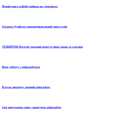
Новий сингл radiokit вийшов на стримінгах
Garmata Syndicate оприлюднили новий сингл і кліп
ТІЛЬКИТАК Records: видання нової музики і шана до класики
Коца дебютує з мініальбомом
Krovna презентує перший мініальбом
1m2 випускають сингл, анонсують мініальбом