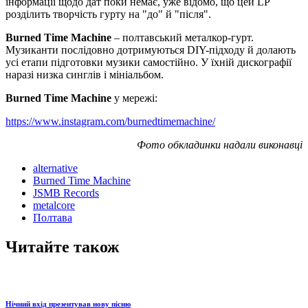
інформації щодо дат поки немає, уже відомо, що цей LP
розділить творчість гурту на "до" й "після".
Burned Time Machine
– полтавський металкор-гурт.
Музиканти послідовно дотримуються DIY-підходу й долають
усі етапи підготовки музики самостійно. У їхній дискографії
наразі низка синглів і мініальбом.
Burned Time Machine
у мережі:
https://www.instagram.com/burnedtimemachine/
Фото обкладинки надали виконавці
alternative
Burned Time Machine
JSMB Records
metalcore
Полтава
Читайте також
Нічний вхід презентував нову пісню