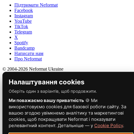
Підтримати Neformat
Facebook
Instagram
YouTube
TikTok
Telegram
X
Spotify
Bandcamp
Написати нам
Про Neformat
© 2004-2026 Neformat Ukraine
Налаштування cookies
Оберіть один з варіантів, щоб продовжити.
Ми поважаємо вашу приватність
🍪 Ми
використовуємо cookies для базової роботи сайту. За
вашою згодою увімкнемо аналітику та маркетингові
cookies, щоб покращувати Neformat і показувати
релевантний контент. Детальніше — у
Cookie Policy
.