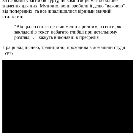
За словами учасників гурту, ця композиція має особливе
значення для них. Музично, вони зробили її дещо "важчою"
від попередніх, та все ж залишилися вірними звичній
стилістиці.
"Від цього сингл не став менш ліричним, а сенси, які
закладені в текст, набагато глибші при детальному
розгляді", – кажуть виконавці в пресрелізі.
Праця над піснею, традиційно, проходила в домашній студії
гурту.