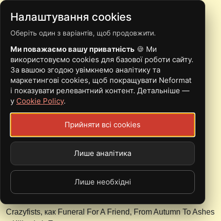
Налаштування cookies
Оберіть один з варіантів, щоб продовжити.
36 CRAZYFISTS
Ми поважаємо вашу приватність
🍪 Ми
ГОТОВЯТСЯ К ДЕБЮТУ
використовуємо cookies для базової роботи сайту.
За вашою згодою увімкнемо аналітику та
НА FERRET
маркетингові cookies, щоб покращувати Neformat
і показувати релевантний контент. Детальніше —
у
Cookie Policy
.
29 Листопад, 2007 - 14:51
Прийняти всі cookies
meterLink
Команда из Аляски 36 Crazyfists сейчас находится в
студии, где работает над альбомом, который станет их
Лише аналітика
дебютом на Ferret Music. Предварительное название
релиза "The Tide And Its Takers". Ребята рады
Лише необхідні
сотрудничеству с Ferret, которые являются
ответственными за успехи в карьерах таких коллег 36
Crazyfists, как Funeral For A Friend, From Autumn To Ashes