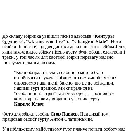
До складу збірника увійшли пісні з альбомів "
Контуры
будущего
", "
Ukraine is on fire"
та
"Change of State"
. Його
особливістю є те, що для дисків американського лейбла
Jems
,
який також видає збірку пісень дуету, були обрані електронні
треки, у той час як для касетної збірки перевагу надано
інструментальним пісням.
"Коли обирали треки, головною метою було
ознайомити слухача з різноманіттям жанрів, у яких
створюємо наші пісні. Звісно, що це не всі жанри,
з якими гурт працює. Ми спиралися на
"особливий настрій" та атмосферу", — розповів у
коментарі нашому виданню учасник гурту
Кирило Ключ
.
Фото для збірки зробив
Єгор Паркер
. Над дизайном
працював басист гурту Антон Слатвінський.
У найближчому майбутньому гурт планує почати роботу над