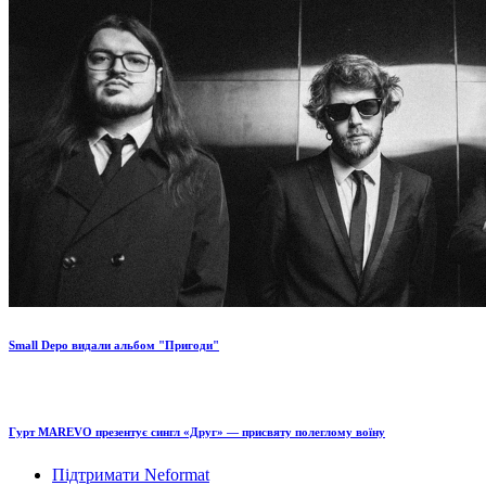
Small Depo видали альбом "Пригоди"
Гурт MAREVO презентує сингл «Друг» — присвяту полеглому воїну
Підтримати Neformat