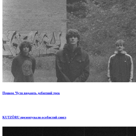
Прикро Чути видають дебютний трек
KUTZÔRU презентували особистий сингл