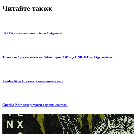
Читайте також
IGNEA випустили нові пісню й відеокліп
Триває набір учасників на "Майстерня 3.0" від UNIGHT та Jägermeister
Zombie Attack презентували новий сингл
Guerilla Noir повернулися з новим синглом