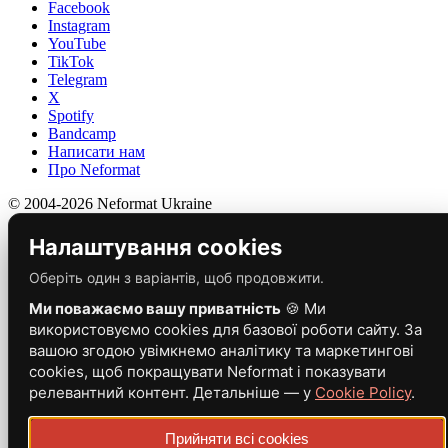
Facebook
Instagram
YouTube
TikTok
Telegram
X
Spotify
Bandcamp
Написати нам
Про Neformat
© 2004-2026 Neformat Ukraine
Налаштування cookies
Оберіть один з варіантів, щоб продовжити.
Ми поважаємо вашу приватність
🍪 Ми
використовуємо cookies для базової роботи сайту. За
вашою згодою увімкнемо аналітику та маркетингові
cookies, щоб покращувати Neformat і показувати
релевантний контент. Детальніше — у
Cookie Policy
.
Прийняти всі cookies