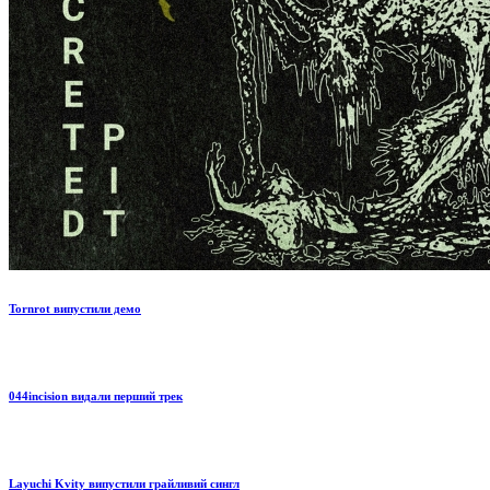
Tornrot випустили демо
044incision видали перший трек
Layuchi Kvity випустили грайливий сингл