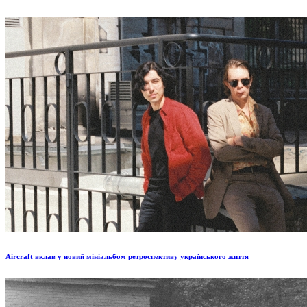
Aircraft вклав у новий мініальбом ретроспективу українського життя