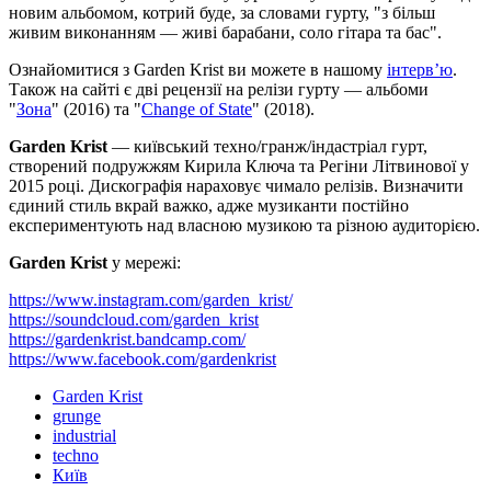
новим альбомом, котрий буде, за словами гурту, "з більш
живим виконанням — живі барабани, соло гітара та бас".
Ознайомитися з Garden Krist ви можете в нашому
інтерв’ю
.
Також на сайті є дві рецензії на релізи гурту — альбоми
"
Зона
" (2016) та "
Change of State
" (2018).
Garden Krist
— київський техно/гранж/індастріал гурт,
створений подружжям Кирила Ключа та Регіни Літвинової у
2015 році. Дискографія нараховує чимало релізів. Визначити
єдиний стиль вкрай важко, адже музиканти постійно
експериментують над власною музикою та різною аудиторією.
Garden Krist
у мережі:
https://www.instagram.com/garden_krist/
https://soundcloud.com/garden_krist
https://gardenkrist.bandcamp.com/
https://www.facebook.com/gardenkrist
Garden Krist
grunge
industrial
techno
Київ