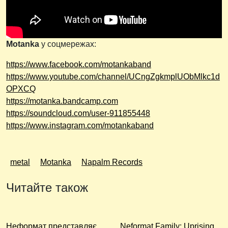
Motanka
у соцмережах:
https://www.facebook.com/motankaband
https://www.youtube.com/channel/UCngZgkmplUObMlkc1d
OPXCQ
https://motanka.bandcamp.com
https://soundcloud.com/user-911855448
https://www.instagram.com/motankaband
metal
Motanka
Napalm Records
Читайте також
Неформат представляє
Neformat Family: Uprising