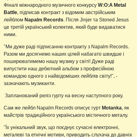
Фіналі міжнародного музичного конкурсу
W:O:A Metal
Battle
, підписав контракт з відомим австрійським
лейблом
Napalm Records
. Після Jinjer та Stoned Jesus
це третій український колектив, який буде видаватися
ними.
"Ми дуже раді підписанню контракту з Napalm Records.
Разом ми досягнемо наших цілей набагато швидше і
поширюватимемо нашу музику у світі! Дуже раді
випустити наш дебютний альбом з професійною
командою одного з найвідоміших лейблів світу!", -
зазначають музиканти.
Запланований реліз гурту на весну наступного року.
Сам же лейбл Napalm Records описує гурт
Motanka
, як
майстрів традиційного українського містичного металу.
"Їх унікальний звук, що поєднує сучасні електронні,
металеві та етнічні мотиви, приводить слухача до давніх