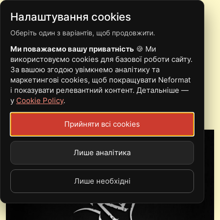
Налаштування cookies
Оберіть один з варіантів, щоб продовжити.
ГУРТ MOTANKA
Ми поважаємо вашу приватність
🍪 Ми
ПІДПИСАВ КОНТРАКТ З
використовуємо cookies для базової роботи сайту.
За вашою згодою увімкнемо аналітику та
ЛЕЙБЛОМ NAPALM
маркетингові cookies, щоб покращувати Neformat
і показувати релевантний контент. Детальніше —
RECORDS
у
Cookie Policy
.
Прийняти всі cookies
Лише аналітика
Лише необхідні