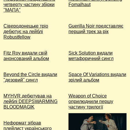
четверту частину збірки
Fomalhaut
"МАПА"
Сіверодонецьке тріо
Guerilla Noir представляє
дебютує на лейблі
перший трек за рік
Robustfellow
Fitz Roy видали свій
Sick Solution видали
анонсований альбом
метафоричний сингл
Beyond the Circle видали
Space Of Variations видали
"дезовий" сингл
зрілий альбом
MYHVR дебютував на
Weapon of Choice
лейблі DEEPSWARMING
оприлюднили першу
BLOODMAGIK
частину трилогії
Неформат зібрав
плейлист українського