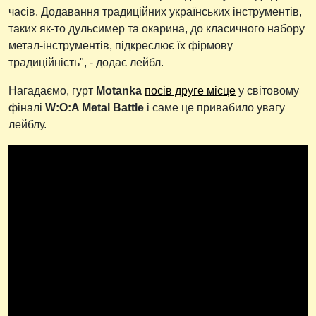
часів. Додавання традиційних українських інструментів,
таких як-то дульсимер та окарина, до класичного набору
метал-інструментів, підкреслює їх фірмову
традиційність", - додає лейбл.
Нагадаємо, гурт
Motanka
посів друге місце
у світовому
фіналі
W:O:A Metal Battle
і саме це привабило увагу
лейблу.