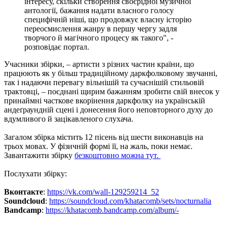
інтересу, скільки створення своєрідної музичної
антології, бажання надати власного голосу
специфічній ніші, що продовжує власну історію
переосмислення жанру в першу чергу задля
творчого й магічного процесу як такого", -
розповідає портал.
Учасники збірки, – артисти з різних частин країни, що
працюють як у більш традиційному даркфолковому звучанні,
так і надаючи перевагу вільнішій та сучаснішій стильовій
трактовці, – поєднані щирим бажанням зробити свій внесок у
принаймні часткове вкорінення даркфолку на українській
андеґраундній сцені і донесення його неповторного духу до
вдумливого й зацікавленого слухача.
Загалом збірка містить 12 пісень від шести виконавців на
трьох мовах. У фізичній формі її, на жаль, поки немає.
Завантажити збірку
безкоштовно можна тут.
Послухати збірку:
Вконтакте
:
https://vk.com/wall-129259214_52
Soundcloud
:
https://soundcloud.com/khatacomb/sets/nocturnalia
Bandcamp
:
https://khatacomb.bandcamp.com/album/-