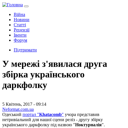
Війна
Новини
Статті
Рецензії
Івенти
Форум
Підтримати
У мережі з'явилася друга
збірка українського
даркфолку
5 Квітень, 2017 - 09:14
Neformat.com.ua
Одеський
портал "
Khatacomb
"
учора представив
нетривіальний для нашої сцени реліз - другу збірку
українського даркфолку під назвою "
Ноктурналія
".