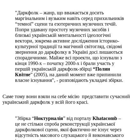
"Даркфолк – жанр, що вважається досить
маргінальним і вузьким навіть серед прихильників
“темної” сцени та езотеричних музичних течій.
Попри удавану простоту музичних засобів і
близькі українській ментальності ідеологічні
вектори, зокрема активне дослідження історико-
культурної традиції та магічний світогляд, свідомі
звернення до даркфолку в Україні досі лишаються
спорадичними. Майже всі проекти, що існували з
кінця 1990-х – початку 2000-х і брали участь у
першій українській даркфолк-збірці
“Полин
Квітне
” (2005), на даний момент вже припинили
власне існування", - розповідають укладачі збірки.
Саме тому вони взяли на себе місію представити сучасний
український даркфолк у всій його красі.
"Збірка “
Ноктурналія
” від порталу
Khatacomb
–
це не стільки спроба реконструкції української
даркфолкової сцени, якої фактично не існує через
відсутність масового слухацького й виконавського