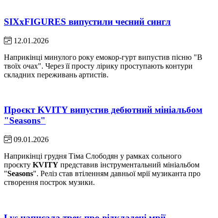
SIXxFIGURES випустили чесний сингл
12.01.2026
Наприкінці минулого року емокор-гурт випустив пісню "В
твоїх очах". Через її просту лірику проступають контури
складних переживань артистів.
Проєкт KVITY випустив дебютний мініальбом
"Seasons"
09.01.2026
Наприкінці грудня Тіма Слободян у рамках сольного
проєкту
KVITY
представив інструментальний мініальбом
"
Seasons
". Реліз став втіленням давньої мрії музиканта про
створення построк музики.
Lys написала трек про відкладені мрії