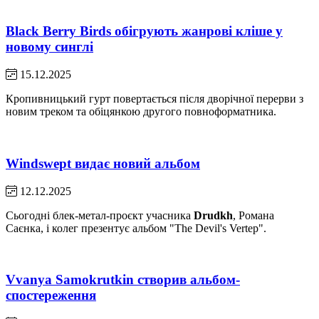
Black Berry Birds обігрують жанрові кліше у
новому синглі
15.12.2025
Кропивницький гурт повертається після дворічної перерви з
новим треком та обіцянкою другого повноформатника.
Windswept видає новий альбом
12.12.2025
Сьогодні блек-метал-проєкт учасника
Drudkh
, Романа
Саєнка, і колег презентує альбом "The Devil's Vertep".
Vvanya Samokrutkin створив альбом-
спостереження