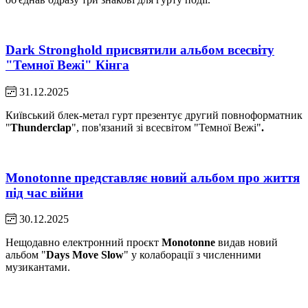
Dark Stronghold присвятили альбом всесвіту
"Темної Вежі" Кінга
31.12.2025
Київський блек-метал гурт презентує другий повноформатник
"
Thunderclap
", пов'язаний зі всесвітом "Темної Вежі"
.
Monotonne представляє новий альбом про життя
під час війни
30.12.2025
Нещодавно електронний проєкт
Monotonne
видав новий
альбом "
Days Move Slow
" у колаборації з численними
музикантами.