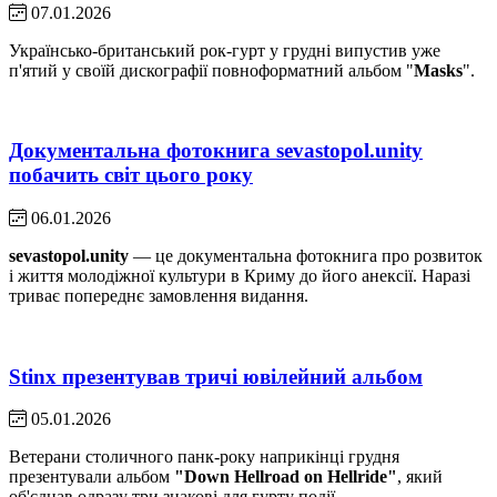
07.01.2026
Українсько-британський рок-гурт у грудні випустив уже
п'ятий у своїй дискографії повноформатний альбом "
Masks
".
Документальна фотокнига sevastopol.unity
побачить світ цього року
06.01.2026
sevastopol.unity
— це документальна фотокнига про розвиток
і життя молодіжної культури в Криму до його анексії. Наразі
триває попереднє замовлення видання.
Stinx презентував тричі ювілейний альбом
05.01.2026
Ветерани столичного панк-року наприкінці грудня
презентували альбом
"Down Hellroad on Hellride"
, який
об'єднав одразу три знакові для гурту події.