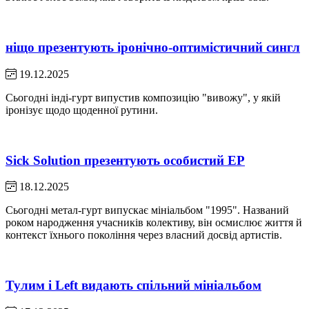
ніщо презентують іронічно-оптимістичний сингл
19.12.2025
Сьогодні інді-гурт випустив композицію "вивожу", у якій
іронізує щодо щоденної рутини.
Sick Solution презентують особистий EP
18.12.2025
Сьогодні метал-гурт випускає мініальбом "1995". Названий
роком народження учасників колективу, він осмислює життя й
контекст їхнього покоління через власний досвід артистів.
Тулим і Left видають спільний мініальбом