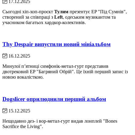
17.12.2025
Сьогодні хіп-хоп-проєкт
Тулим
презентує EP "Під Сумнів",
створений за співпраці з
Left
, одеським музикантом та
учасником багатьох хардкор-колективів.
Thy Despair випустили новий мініальбом
16.12.2025
Минулої пʼятниці симфонік-метал-гурт представив
двотрековий EP "Багряний Обрій". Це їхній перший запис із
новою вокалісткою.
Dogslicer оприлюднили перший альбом
15.12.2025
Нещодавно дез- і вор-метал-гурт видав лонплей "Bones
Sacrifice the Living".