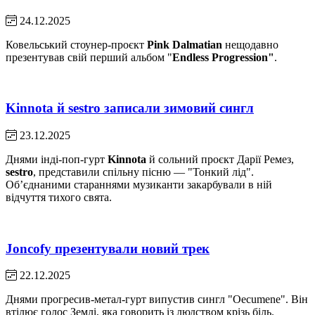
24.12.2025
Ковельський стоунер-проєкт
Pink Dalmatian
нещодавно
презентував свій перший альбом "
Endless Progression"
.
Kinnota й sestro записали зимовий сингл
23.12.2025
Днями інді-поп-гурт
Kinnota
й сольний проєкт Дарії Ремез,
sestro
, представили спільну пісню — "Тонкий лід".
Обʼєднаними стараннями музиканти закарбували в ній
відчуття тихого свята.
Joncofy презентували новий трек
22.12.2025
Днями прогресив-метал-гурт випустив сингл "Oecumene". Він
втілює голос Землі, яка говорить із людством крізь біль.