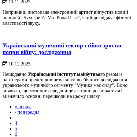
11.12.2025
Наприкінці листопада електронний артист випустив новий
лонплей "Svydshe Za Vse Ponad Use", який досліджує фізичні
властивості звуку.
Український музичний сектор стійко зростає
попри війну: дослідження
10.12.2025
Нещодавно
Український інститут майбутнього
разом із
партнерами представив результати всебічного дослідження
українського музичного сегменту "Музика має силу". Воно
виявило, що музичне середовище активно розвивається і
визначило основні перешкоди на цьому шляху.
« перша
‹ попередня
…
4
5
6