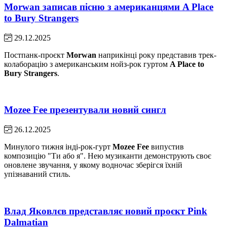
Morwan записав пісню з американцями A Place
to Bury Strangers
29.12.2025
Постпанк-проєкт
Morwan
наприкінці року представив трек-
колаборацію з американським нойз-рок гуртом
A Place to
Bury Strangers
.
Mozee Fee презентували новий сингл
26.12.2025
Минулого тижня інді-рок-гурт
Mozee Fee
випустив
композицію "Ти або я". Нею музиканти демонструють своє
оновлене звучання, у якому водночас зберігся їхній
упізнаваний стиль.
Влад Яковлєв представляє новий проєкт Pink
Dalmatian