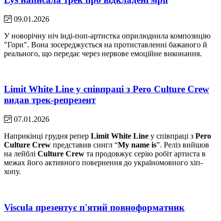
09.01.2026
У новорічну ніч інді-поп-артистка оприлюднила композицію
"Гори". Вона зосереджується на протиставленні бажаного й
реального, що передає через нервове емоційне виконання.
Limit White Line у співпраці з Pero Culture Crew
видав трек-репрезент
07.01.2026
Наприкінці грудня репер
Limit White Line
у співпраці з
Pero
Culture Crew
представив сингл “
My name is
”. Реліз вийшов
на лейблі
Culture Crew
та продовжує серію робіт артиста в
межах його активного повернення до україномовного хіп-
хопу.
Viscula презентує п'ятий повноформатник