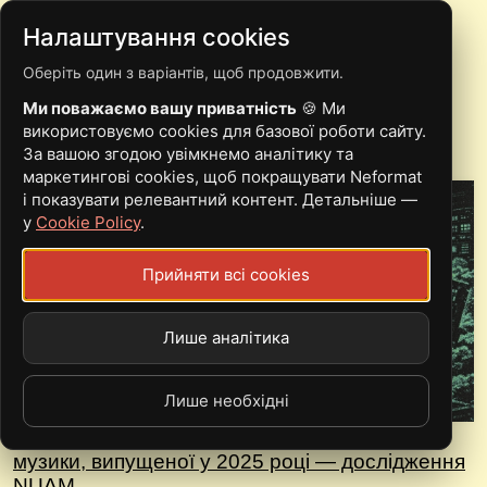
Налаштування cookies
Оберіть один з варіантів, щоб продовжити.
НОВИНИ
Ми поважаємо вашу приватність
🍪 Ми
використовуємо cookies для базової роботи сайту.
За вашою згодою увімкнемо аналітику та
маркетингові cookies, щоб покращувати Neformat
і показувати релевантний контент. Детальніше —
у
Cookie Policy
.
Прийняти всі cookies
Лише аналітика
Лише необхідні
Spotify видалив лише 13% української ШІ-
музики, випущеної у 2025 році — дослідження
NUAM