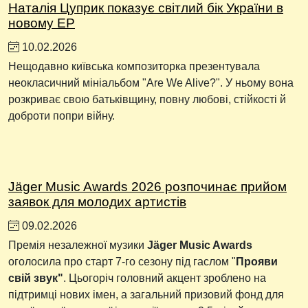
Наталія Цуприк показує світлий бік України в
новому EP
10.02.2026
Нещодавно київська композиторка презентувала
неокласичний мініальбом "Are We Alive?". У ньому вона
розкриває cвою батьківщину, повну любові, стійкості й
доброти попри війну.
Jäger Music Awards 2026 розпочинає прийом
заявок для молодих артистів
09.02.2026
Премія незалежної музики
Jäger Music Awards
оголосила про старт 7-го сезону під гаслом "
Прояви
свій звук"
. Цьогоріч головний акцент зроблено на
підтримці нових імен, а загальний призовий фонд для