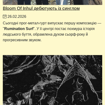
Bloom Of Inhul дебютують із синглом
26.02.2026
Сьогодні прог-метал-гурт випускає першу композицію —
"
Rumination Surf
". У її центрі постає похмура історія
людського буття, обрамлена духом сьорф-року й
прогресивним звуком.