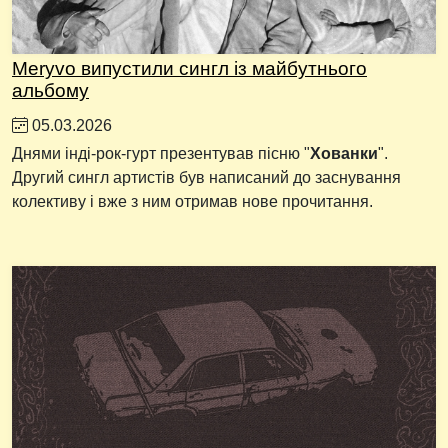
Meryvo випустили сингл із майбутнього
альбому
05.03.2026
Днями інді-рок-гурт презентував пісню "
Хованки
".
Другий сингл артистів був написаний до заснування
колективу і вже з ним отримав нове прочитання.