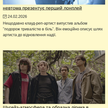
невтома презентує перший лонплей
24.02.2026
Нещодавно клауд-реп-артист випустив альбом
"подорож тривалістю в біль". Він емоційно описує шлях
артиста до відновлення надії.
Шугейз-атмосфера та образна лірика в