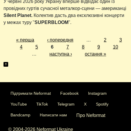
У червні 2026 року Україну вперше відвідає один із
провідних гуртів сучасної металкор-сцени — американці
Silent Planet.
Колектив дасть два ексклюзивні концерти
у межах туру "
SUPERBLOOM
".
« перша
‹ попередня
…
2
3
4
5
6
7
8
9
10
…
наступна ›
остання »
Підтримати Neformat
Facebook
Instagram
YouTube
TikTok
Telegram
X
Spotify
Bandcamp
Написати нам
Про Neformat
© 2004-2026 Neformat Ukraine