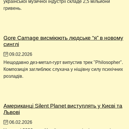
української музичної індустрії складе 2,5 мільйони
гривень.
Gore Carnage висміюють людське “я” в новому
синглі
09.02.2026
Нещодавно дез-метал-гурт випустив трек "Philosopher".
Композиція заглиблює слухача у ніщівну силу психічних
розладів.
Американці Silent Planet виступлять у Києві та
Львові
06.02.2026