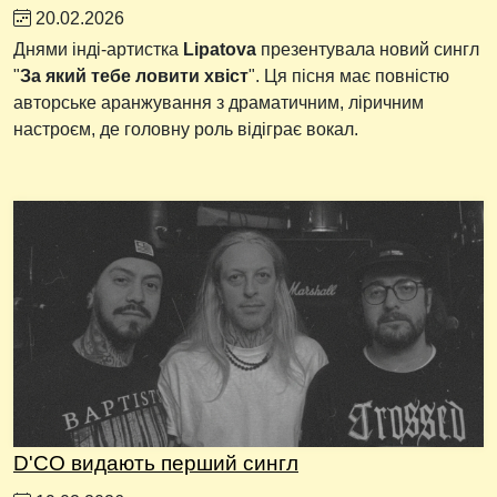
20.02.2026
Днями інді-артистка
Lipatova
презентувала новий сингл
"
За який тебе ловити хвіст
". Ця пісня має повністю
авторське аранжування з драматичним, ліричним
настроєм, де головну роль відіграє вокал.
D'CO видають перший сингл