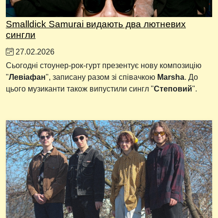
Smalldick Samurai видають два лютневих
сингли
27.02.2026
Сьогодні стоунер-рок-гурт презентує нову композицію
"
Левіафан
", записану разом зі співачкою
Marsha
. До
цього музиканти також випустили сингл "
Степовий
".