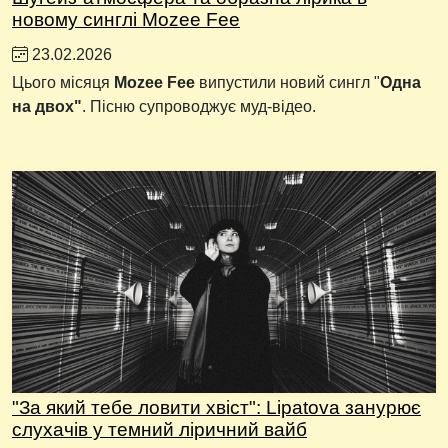
новому синглі Mozee Fee
23.02.2026
Цього місяця
Mozee Fee
випустили новий сингл "
Одна
на двох"
. Пісню супроводжує муд-відео.
"За який тебе ловити хвіст": Lipatova занурює
слухачів у темний ліричний вайб