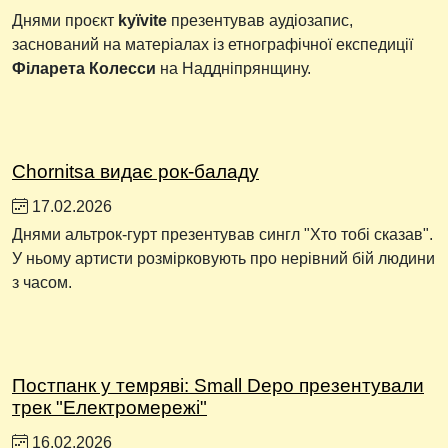
Днями проєкт
kyïvite
презентував аудіозапис,
заснований на матеріалах із етнографічної експедиції
Філарета Колесси
на Наддніпрянщину.
Chornitsa видає рок-баладу
17.02.2026
Днями альтрок-гурт презентував сингл "Хто тобі сказав".
У ньому артисти розмірковують про нерівний бій людини
з часом.
Постпанк у темряві: Small Depo презентували
трек "Електромережі"
16.02.2026