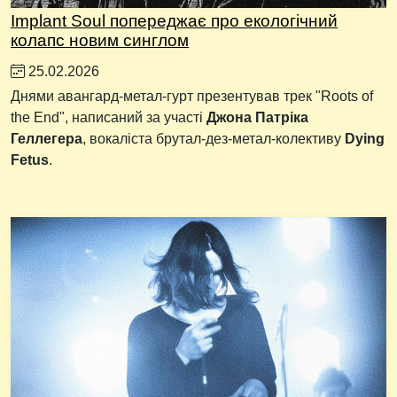
Implant Soul попереджає про екологічний
колапс новим синглом
25.02.2026
Днями авангард-метал-гурт презентував трек "Roots of
the End", написаний за участі
Джона Патріка
Геллегера
, вокаліста брутал-дез-метал-колективу
Dying
Fetus
.