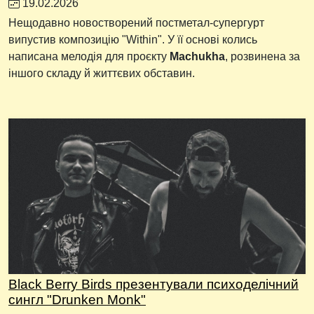
19.02.2026
Нещодавно новостворений постметал-супергурт
випустив композицію "Within". У її основі колись
написана мелодія для проєкту
Machukha
, розвинена за
іншого складу й життєвих обставин.
Black Berry Birds презентували психоделічний
сингл "Drunken Monk"