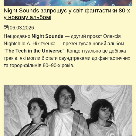
Night Sounds запрошує у світ фантастики 80-х
у новому альбомі
06.03.2026
Нещодавно
Night Sounds
— другий проєкт Олексія
Nightchild А. Нікітченка — презентував новий альбом
"
The Tech in the Universe
". Концептуально це добірка
треків, які могли б стати саундтреками до фантастичних
та горор-фільмів 80–90-х років.