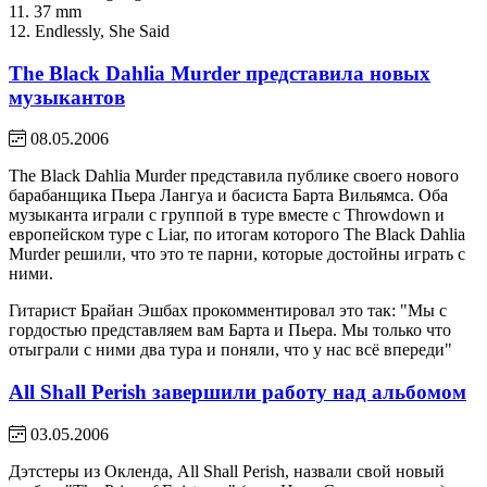
11. 37 mm
12. Endlessly, She Said
The Black Dahlia Murder представила новых
музыкантов
08.05.2006
The Black Dahlia Murder представила публике своего нового
барабанщика Пьера Лангуа и басиста Барта Вильямса. Оба
музыканта играли с группой в туре вместе с Throwdown и
европейском туре с Liar, по итогам которого The Black Dahlia
Murder решили, что это те парни, которые достойны играть с
ними.
Гитарист Брайан Эшбах прокомментировал это так: "Мы с
гордостью представляем вам Барта и Пьера. Мы только что
отыграли с ними два тура и поняли, что у нас всё впереди"
All Shall Perish завершили работу над альбомом
03.05.2006
Дэтстеры из Окленда, All Shall Perish, назвали свой новый