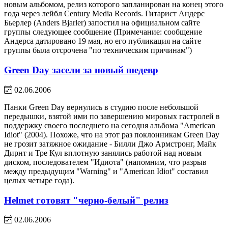
новым альбомом, релиз которого запланирован на конец этого
года через лейбл Century Media Records. Гитарист Андерс
Бьерлер (Anders Bjarler) запостил на официальном сайте
группы следующее сообщение (Примечание: сообщение
Андерса датировано 19 мая, но его публикация на сайте
группы была отсрочена "по техническим причинам")
Green Day засели за новый шедевр
02.06.2006
Панки Green Day вернулись в студию после небольшой
передышки, взятой ими по завершению мировых гастролей в
поддержку своего последнего на сегодня альбома "American
Idiot" (2004). Похоже, что на этот раз поклонникам Green Day
не грозит затяжное ожидание - Билли Джо Армстронг, Майк
Дирнт и Тре Кул вплотную занялись работой над новым
диском, последователем "Идиота" (напомним, что разрыв
между предыдущим "Warning" и "American Idiot" составил
целых четыре года).
Helmet готовят "черно-белый" релиз
02.06.2006