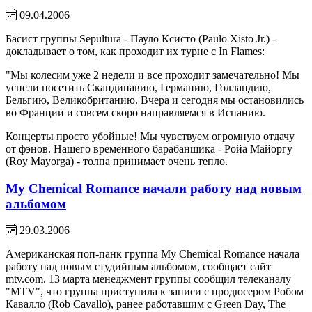
09.04.2006
Басист группы Sepultura - Пауло Ксисто (Paulo Xisto Jr.) -
докладывает о том, как проходит их турне с In Flames:
"Мы колесим уже 2 недели и все проходит замечательно! Мы
успели посетить Скандинавию, Германию, Голландию,
Бельгию, Великобританию. Вчера и сегодня мы остановились
во Франции и совсем скоро направляемся в Испанию.
Концерты просто убойные! Мы чувствуем огромную отдачу
от фэнов. Нашего временного барабанщика - Ройа Майоргу
(Roy Mayorga) - толпа принимает очень тепло.
My Chemical Romance начали работу над новым
альбомом
29.03.2006
Американская поп-панк группа My Chemical Romance начала
работу над новым студийным альбомом, сообщает сайт
mtv.com. 13 марта менеджмент группы сообщил телеканалу
"MTV", что группа приступила к записи с продюсером Робом
Кавалло (Rob Cavallo), ранее работавшим с Green Day, The