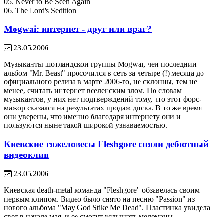
05. Never to Be Seen Again
06. The Lord's Sedition
Mogwai: интернет - друг или враг?
23.05.2006
Музыканты шотландской группы Mogwai, чей последний
альбом "Mr. Beast" просочился в сеть за четыре (!) месяца до
официального релиза в марте 2006-го, не склонны, тем не
менее, считать интернет вселенским злом. По словам
музыкантов, у них нет подтверждений тому, что этот форс-
мажор сказался на результатах продаж диска. В то же время
они уверены, что именно благодаря интернету они и
пользуются ныне такой широкой узнаваемостью.
Киевские тяжеловесы Fleshgore сняли дебютный
видеоклип
23.05.2006
Киевская death-metal команда "Fleshgore" обзавелась своим
первым клипом. Видео было снято на песню "Passion" из
нового альбома "May God Stike Me Dead". Пластинка увидела
свет в начале мая, и ее смогут услышать меломаны