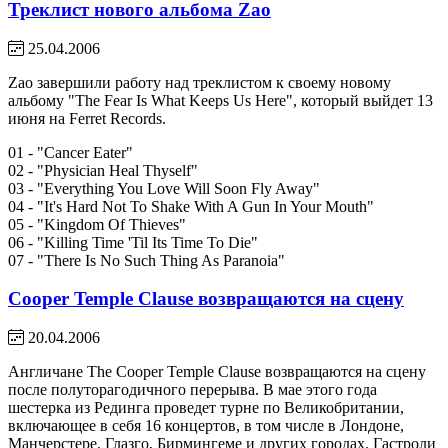
Треклист нового альбома Zao
25.04.2006
Zao завершили работу над треклистом к своему новому
альбому "The Fear Is What Keeps Us Here", который выйдет 13
июня на Ferret Records.
01 - "Cancer Eater"
02 - "Physician Heal Thyself"
03 - "Everything You Love Will Soon Fly Away"
04 - "It's Hard Not To Shake With A Gun In Your Mouth"
05 - "Kingdom Of Thieves"
06 - "Killing Time 'Til Its Time To Die"
07 - "There Is No Such Thing As Paranoia"
Cooper Temple Clause возвращаются на сцену
20.04.2006
Англичане The Cooper Temple Clause возвращаются на сцену
после полуторагодичного перерыва. В мае этого года
шестерка из Рединга проведет турне по Великобритании,
включающее в себя 16 концертов, в том числе в Лондоне,
Манчерстере, Глазго, Бирмингеме и других городах. Гастроли