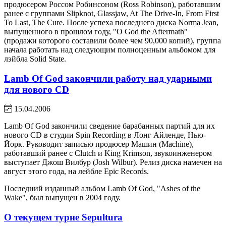
продюсером Россом Робинсоном (Ross Robinson), работавшим
ранее с группами Slipknot, Glassjaw, At The Drive-In, From First
To Last, The Cure. После успеха последнего диска Norma Jean,
выпущенного в прошлом году, "O God the Aftermath"
(продажи которого составили более чем 90,000 копий), группа
начала работать над следующим полноценным альбомом для
лэйбла Solid State.
Lamb Of God закончили работу над ударными
для нового CD
15.04.2006
Lamb Of God закончили сведение барабанных партий для их
нового CD в студии Spin Recording в Лонг Айленде, Нью-
Йорк. Руководит записью продюсер Машин (Machine),
работавший ранее с Clutch и King Krimson, звукоинженером
выступает Джош Вилбур (Josh Wilbur). Релиз диска намечен на
август этого года, на лейбле Epic Records.
Последний изданный альбом Lamb Of God, "Ashes of the
Wake", был выпущен в 2004 году.
О текущем турне Sepultura