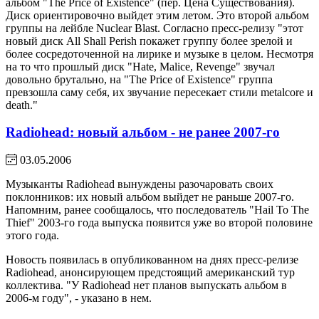
альбом "The Price of Existence" (пер. Цена Существования).
Диск ориентировочно выйдет этим летом. Это второй альбом
группы на лейбле Nuclear Blast. Согласно пресс-релизу "этот
новый диск All Shall Perish покажет группу более зрелой и
более сосредоточенной на лирике и музыке в целом. Несмотря
на то что прошлый диск "Hate, Malice, Revenge" звучал
довольно брутально, на "The Price of Existence" группа
превзошла саму себя, их звучание пересекает стили metalcore и
death."
Radiohead: новый альбом - не ранее 2007-го
03.05.2006
Музыканты Radiohead вынуждены разочаровать своих
поклонников: их новый альбом выйдет не раньше 2007-го.
Напомним, ранее сообщалось, что последователь "Hail To The
Thief" 2003-го года выпуска появится уже во второй половине
этого года.
Новость появилась в опубликованном на днях пресс-релизе
Radiohead, анонсирующем предстоящий американский тур
коллектива. "У Radiohead нет планов выпускать альбом в
2006-м году", - указано в нем.