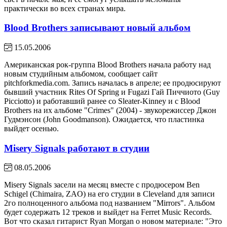
практически во всех странах мира.
Blood Brothers записывают новый альбом
15.05.2006
Американская рок-группа Blood Brothers начала работу над
новым студийным альбомом, сообщает сайт
pitchforkmedia.com. Запись началась в апреле; ее продюсируют
бывший участник Rites Of Spring и Fugazi Гай Пиччиото (Guy
Picciotto) и работавший ранее со Sleater-Kinney и с Blood
Brothers на их альбоме "Crimes" (2004) - звукорежиссер Джон
Гудмэнсон (John Goodmanson). Ожидается, что пластинка
выйдет осенью.
Misery Signals работают в студии
08.05.2006
Misery Signals засели на месяц вместе с продюсером Ben
Schigel (Chimaira, ZAO) на его студии в Cleveland для записи
2го полноценного альбома под названием "Mirrors". Альбом
будет содержать 12 треков и выйдет на Ferret Music Records.
Вот что сказал гитарист Ryan Morgan о новом материале: "Это