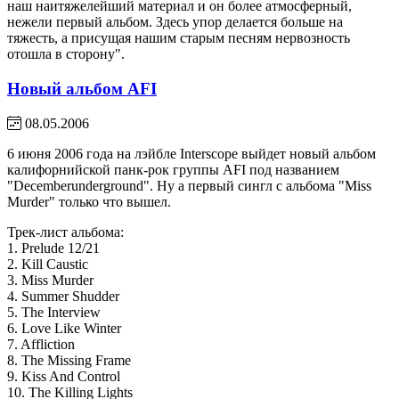
наш наитяжелейший материал и он более атмосферный,
нежели первый альбом. Здесь упор делается больше на
тяжесть, а присущая нашим старым песням нервозность
отошла в сторону".
Новый альбом AFI
08.05.2006
6 июня 2006 года на лэйбле Interscope выйдет новый альбом
калифорнийской панк-рок группы AFI под названием
"Decemberunderground". Ну а первый сингл с альбома "Miss
Murder" только что вышел.
Трек-лист альбома:
1. Prelude 12/21
2. Kill Caustic
3. Miss Murder
4. Summer Shudder
5. The Interview
6. Love Like Winter
7. Affliction
8. The Missing Frame
9. Kiss And Control
10. The Killing Lights