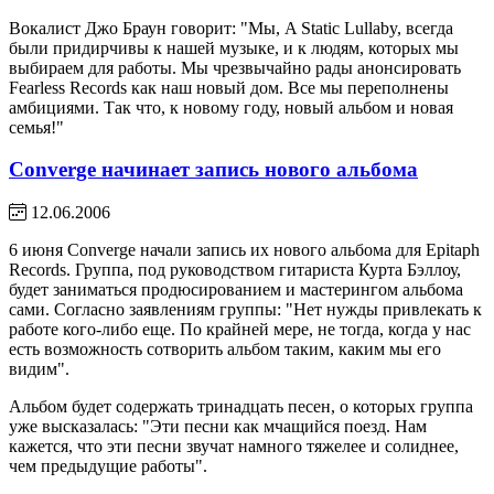
Вокалист Джо Браун говорит: "Мы, A Static Lullaby, всегда
были придирчивы к нашей музыке, и к людям, которых мы
выбираем для работы. Мы чрезвычайно рады анонсировать
Fearless Records как наш новый дом. Все мы переполнены
амбициями. Так что, к новому году, новый альбом и новая
семья!"
Converge начинает запись нового альбома
12.06.2006
6 июня Converge начали запись их нового альбома для Epitaph
Records. Группа, под руководством гитариста Курта Бэллоу,
будет заниматься продюсированием и мастерингом альбома
сами. Согласно заявлениям группы: "Нет нужды привлекать к
работе кого-либо еще. По крайней мере, не тогда, когда у нас
есть возможность сотворить альбом таким, каким мы его
видим".
Альбом будет содержать тринадцать песен, о которых группа
уже высказалась: "Эти песни как мчащийся поезд. Нам
кажется, что эти песни звучат намного тяжелее и солиднее,
чем предыдущие работы".