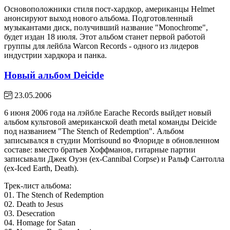
Основоположники стиля пост-хардкор, американцы Helmet
анонсируют выход нового альбома. Подготовленный
музыкантами диск, получивший название "Monochrome",
будет издан 18 июля. Этот альбом станет первой работой
группы для лейбла Warcon Records - одного из лидеров
индустрии хардкора и панка.
Новый альбом Deicide
23.05.2006
6 июня 2006 года на лэйбле Earache Records выйдет новый
альбом культовой американской death metal команды Deicide
под названием "The Stench of Redemption". Альбом
записывался в студии Morrisound во Флориде в обновленном
составе: вместо братьев Хоффманов, гитарные партии
записывали Джек Оуэн (ex-Cannibal Corpse) и Ральф Сантолла
(ex-Iced Earth, Death).
Трек-лист альбома:
01. The Stench of Redemption
02. Death to Jesus
03. Desecration
04. Homage for Satan