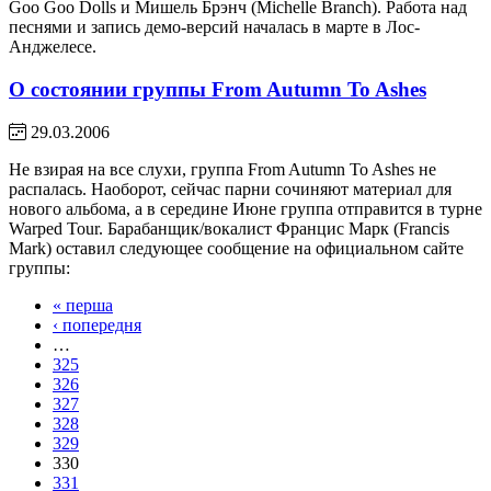
Goo Goo Dolls и Мишель Брэнч (Michelle Branch). Работа над
песнями и запись демо-версий началась в марте в Лос-
Анджелесе.
О состоянии группы From Autumn To Ashes
29.03.2006
Не взирая на все слухи, группа From Autumn To Ashes не
распалась. Наоборот, сейчас парни сочиняют материал для
нового альбома, а в середине Июне группа отправится в турне
Warped Tour. Барабанщик/вокалист Францис Марк (Francis
Mark) оставил следующее сообщение на официальном сайте
группы:
« перша
‹ попередня
…
325
326
327
328
329
330
331