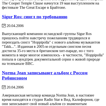
The Cooper Temple Clause начнутся 19 мая выступлением на
фестивале The Great Escape в Брайтоне.
Sigur Ros: сингл по требованию
20.04.2006
Выпускающей компании исландской группы Sigur Ros
пришлось пойти навстречу пожеланиям трудящихся и
переиздать сингл "Hoppipolla" с нового альбома музыкантов
"Takk...". Изданная в 2005-м отдельным синглом песня
достигла 35-го места в британском хит-параде, но с того
момента в мире многое изменилось - в частности, "Hoppipolla"
попала в саундтрек документальной серии о живой природе
на телеканале BBC.
Norma Jean записывают альбом с Россом
Робинсоном
20.04.2006
Американская металкор команда Norma Jean, в настоязее
время находятся в студии Radio Star в Вид, Калифорния, где
они записывают свой новый альбом со знаменитым