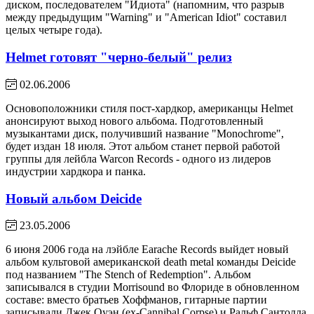
диском, последователем "Идиота" (напомним, что разрыв
между предыдущим "Warning" и "American Idiot" составил
целых четыре года).
Helmet готовят "черно-белый" релиз
02.06.2006
Основоположники стиля пост-хардкор, американцы Helmet
анонсируют выход нового альбома. Подготовленный
музыкантами диск, получивший название "Monochrome",
будет издан 18 июля. Этот альбом станет первой работой
группы для лейбла Warcon Records - одного из лидеров
индустрии хардкора и панка.
Новый альбом Deicide
23.05.2006
6 июня 2006 года на лэйбле Earache Records выйдет новый
альбом культовой американской death metal команды Deicide
под названием "The Stench of Redemption". Альбом
записывался в студии Morrisound во Флориде в обновленном
составе: вместо братьев Хоффманов, гитарные партии
записывали Джек Оуэн (ex-Cannibal Corpse) и Ральф Сантолла