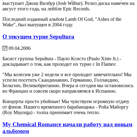
выступает Джош Вилбур (Josh Wilbur). Релиз диска намечен на
август этого года, на лейбле Epic Records.
Последний изданный альбом Lamb Of God, "Ashes of the
Wake", был выпущен в 2004 году.
О текущем турне Sepultura
09.04.2006
Басист группы Sepultura - Пауло Ксисто (Paulo Xisto Jr.) -
докладывает о том, как проходит их турне с In Flames:
"Мы колесим уже 2 недели и все проходит замечательно! Мы
успели посетить Скандинавию, Германию, Голландию,
Бельгию, Великобританию. Вчера и сегодня мы остановились
во Франции и совсем скоро направляемся в Испанию.
Концерты просто убойные! Мы чувствуем огромную отдачу
от фэнов. Нашего временного барабанщика - Ройа Майоргу
(Roy Mayorga) - толпа принимает очень тепло.
My Chemical Romance начали работу над новым
альбомом