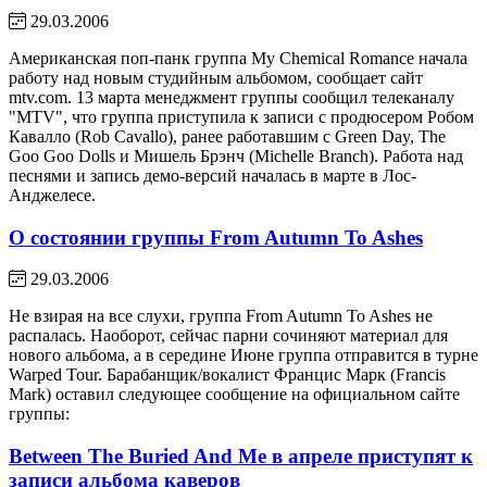
29.03.2006
Американская поп-панк группа My Chemical Romance начала
работу над новым студийным альбомом, сообщает сайт
mtv.com. 13 марта менеджмент группы сообщил телеканалу
"MTV", что группа приступила к записи с продюсером Робом
Кавалло (Rob Cavallo), ранее работавшим с Green Day, The
Goo Goo Dolls и Мишель Брэнч (Michelle Branch). Работа над
песнями и запись демо-версий началась в марте в Лос-
Анджелесе.
О состоянии группы From Autumn To Ashes
29.03.2006
Не взирая на все слухи, группа From Autumn To Ashes не
распалась. Наоборот, сейчас парни сочиняют материал для
нового альбома, а в середине Июне группа отправится в турне
Warped Tour. Барабанщик/вокалист Францис Марк (Francis
Mark) оставил следующее сообщение на официальном сайте
группы:
Between The Buried And Me в апреле приступят к
записи альбома каверов