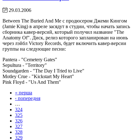
29.03.2006
Between The Buried And Me с продюсером Джеми Кингом
(Jamie King) в апреле засядут в студии, чтобы начать запись
сборника кавер-версий, который получил название "The
Anatomy Of". Диск, релиз которого запланирован на июнь
через лэйбл Victory Records, будет включить кавер-версии
группы на следующие песни:
Pantera - "Cemetery Gates"
Sepultura - "Territory"
Soundgarden - "The Day I Tried to Live"
Motley Crue - "Kickstart My Heart"
Pink Floyd - "Us And Them"
« перша
‹ попередня
…
324
325
326
327
328
329