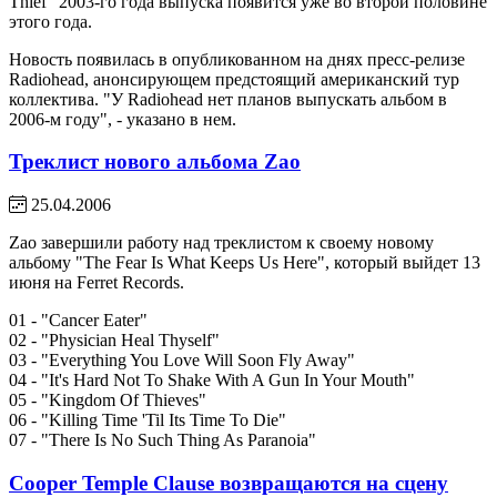
Thief" 2003-го года выпуска появится уже во второй половине
этого года.
Новость появилась в опубликованном на днях пресс-релизе
Radiohead, анонсирующем предстоящий американский тур
коллектива. "У Radiohead нет планов выпускать альбом в
2006-м году", - указано в нем.
Треклист нового альбома Zao
25.04.2006
Zao завершили работу над треклистом к своему новому
альбому "The Fear Is What Keeps Us Here", который выйдет 13
июня на Ferret Records.
01 - "Cancer Eater"
02 - "Physician Heal Thyself"
03 - "Everything You Love Will Soon Fly Away"
04 - "It's Hard Not To Shake With A Gun In Your Mouth"
05 - "Kingdom Of Thieves"
06 - "Killing Time 'Til Its Time To Die"
07 - "There Is No Such Thing As Paranoia"
Cooper Temple Clause возвращаются на сцену