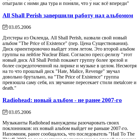
отыграли с ними два тура и поняли, что у нас всё впереди"
All Shall Perish завершили работу над альбомом
03.05.2006
Дэтстеры из Окленда, All Shall Perish, назвали свой новый
альбом "The Price of Existence" (пер. Цена Существования).
Диск ориентировочно выйдет этим летом. Это второй альбом
группы на лейбле Nuclear Blast. Согласно пресс-релизу "этот
новый диск All Shall Perish покажет группу более зрелой и
более сосредоточенной на лирике и музыке в целом. Несмотря
на то что прошлый диск "Hate, Malice, Revenge" звучал
довольно брутально, на "The Price of Existence" группа
превзошла саму себя, их звучание пересекает стили metalcore и
death."
Radiohead: новый альбом - не ранее 2007-го
03.05.2006
Музыканты Radiohead вынуждены разочаровать своих
поклонников: их новый альбом выйдет не раньше 2007-го.
Напомним, ранее сообщалось, что последователь "Hail To The