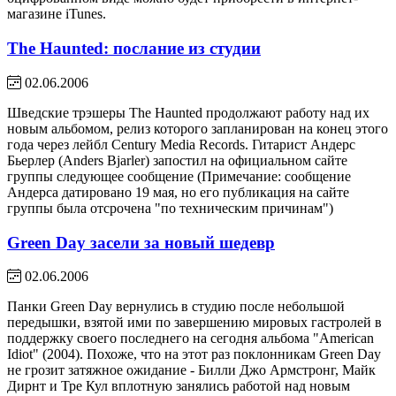
магазине iTunes.
The Haunted: послание из студии
02.06.2006
Шведские трэшеры The Haunted продолжают работу над их
новым альбомом, релиз которого запланирован на конец этого
года через лейбл Century Media Records. Гитарист Андерс
Бьерлер (Anders Bjarler) запостил на официальном сайте
группы следующее сообщение (Примечание: сообщение
Андерса датировано 19 мая, но его публикация на сайте
группы была отсрочена "по техническим причинам")
Green Day засели за новый шедевр
02.06.2006
Панки Green Day вернулись в студию после небольшой
передышки, взятой ими по завершению мировых гастролей в
поддержку своего последнего на сегодня альбома "American
Idiot" (2004). Похоже, что на этот раз поклонникам Green Day
не грозит затяжное ожидание - Билли Джо Армстронг, Майк
Дирнт и Тре Кул вплотную занялись работой над новым