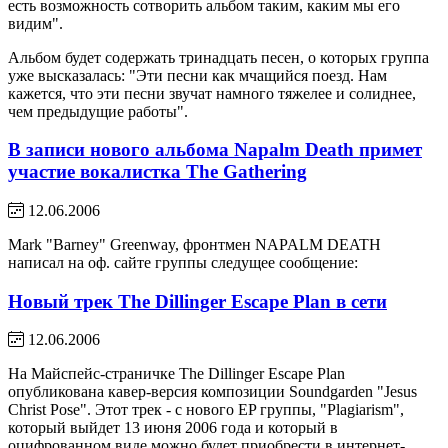
есть возможность сотворить альбом таким, каким мы его
видим".
Альбом будет содержать тринадцать песен, о которых группа
уже высказалась: "Эти песни как мчащийся поезд. Нам
кажется, что эти песни звучат намного тяжелее и солиднее,
чем предыдущие работы".
В записи нового альбома Napalm Death примет
участие вокалистка The Gathering
12.06.2006
Mark "Barney" Greenway, фронтмен NAPALM DEATH
написал на оф. сайте группы следущее сообщение:
Новый трек The Dillinger Escape Plan в сети
12.06.2006
На Майспейс-страничке The Dillinger Escape Plan
опубликована кавер-версия композиции Soundgarden "Jesus
Christ Pose". Этот трек - с нового EP группы, "Plagiarism",
который выйдет 13 июня 2006 года и который в
оцифрованном виде можно будет приобрести в интернет-