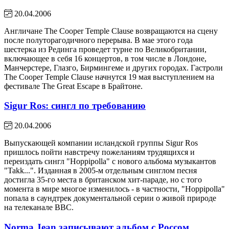
20.04.2006
Англичане The Cooper Temple Clause возвращаются на сцену
после полуторагодичного перерыва. В мае этого года
шестерка из Рединга проведет турне по Великобритании,
включающее в себя 16 концертов, в том числе в Лондоне,
Манчерстере, Глазго, Бирмингеме и других городах. Гастроли
The Cooper Temple Clause начнутся 19 мая выступлением на
фестивале The Great Escape в Брайтоне.
Sigur Ros: сингл по требованию
20.04.2006
Выпускающей компании исландской группы Sigur Ros
пришлось пойти навстречу пожеланиям трудящихся и
переиздать сингл "Hoppipolla" с нового альбома музыкантов
"Takk...". Изданная в 2005-м отдельным синглом песня
достигла 35-го места в британском хит-параде, но с того
момента в мире многое изменилось - в частности, "Hoppipolla"
попала в саундтрек документальной серии о живой природе
на телеканале BBC.
Norma Jean записывают альбом с Россом