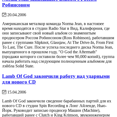
Робинсоном
20.04.2006
Американская металкор команда Norma Jean, в настоязее
время находятся в студии Radio Star в Вид, Калифорния, где
они записывают свой новый альбом со знаменитым
продюсером Россом Робинсоном (Ross Robinson), работавшим
ранее с группами Slipknot, Glassjaw, At The Drive-In, From First
To Last, The Cure. После успеха последнего диска Norma Jean,
выпущенного в прошлом году, "O God the Aftermath"
(продажи которого составили более чем 90,000 копий), группа
начала работать над следующим полноценным альбомом для
лэйбла Solid State.
Lamb Of God закончили работу над ударными
для нового CD
15.04.2006
Lamb Of God закончили сведение барабанных партий для их
нового CD в студии Spin Recording в Лонг Айленде, Нью-
Йорк. Руководит записью продюсер Машин (Machine),
работавший ранее с Clutch и King Krimson, звукоинженером