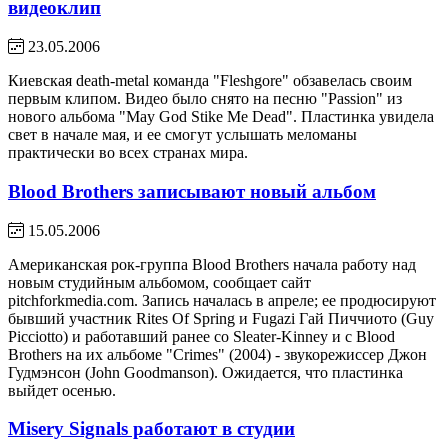
видеоклип
23.05.2006
Киевская death-metal команда "Fleshgore" обзавелась своим
первым клипом. Видео было снято на песню "Passion" из
нового альбома "May God Stike Me Dead". Пластинка увидела
свет в начале мая, и ее смогут услышать меломаны
практически во всех странах мира.
Blood Brothers записывают новый альбом
15.05.2006
Американская рок-группа Blood Brothers начала работу над
новым студийным альбомом, сообщает сайт
pitchforkmedia.com. Запись началась в апреле; ее продюсируют
бывший участник Rites Of Spring и Fugazi Гай Пиччиото (Guy
Picciotto) и работавший ранее со Sleater-Kinney и с Blood
Brothers на их альбоме "Crimes" (2004) - звукорежиссер Джон
Гудмэнсон (John Goodmanson). Ожидается, что пластинка
выйдет осенью.
Misery Signals работают в студии