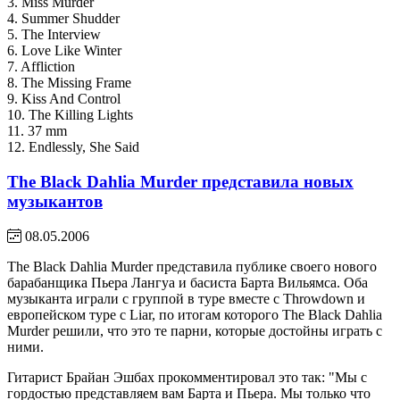
3. Miss Murder
4. Summer Shudder
5. The Interview
6. Love Like Winter
7. Affliction
8. The Missing Frame
9. Kiss And Control
10. The Killing Lights
11. 37 mm
12. Endlessly, She Said
The Black Dahlia Murder представила новых
музыкантов
08.05.2006
The Black Dahlia Murder представила публике своего нового
барабанщика Пьера Лангуа и басиста Барта Вильямса. Оба
музыканта играли с группой в туре вместе с Throwdown и
европейском туре с Liar, по итогам которого The Black Dahlia
Murder решили, что это те парни, которые достойны играть с
ними.
Гитарист Брайан Эшбах прокомментировал это так: "Мы с
гордостью представляем вам Барта и Пьера. Мы только что