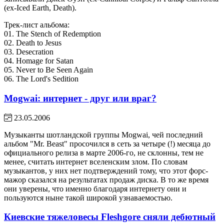
(ex-Iced Earth, Death).
Трек-лист альбома:
01. The Stench of Redemption
02. Death to Jesus
03. Desecration
04. Homage for Satan
05. Never to Be Seen Again
06. The Lord's Sedition
Mogwai: интернет - друг или враг?
23.05.2006
Музыканты шотландской группы Mogwai, чей последний
альбом "Mr. Beast" просочился в сеть за четыре (!) месяца до
официального релиза в марте 2006-го, не склонны, тем не
менее, считать интернет вселенским злом. По словам
музыкантов, у них нет подтверждений тому, что этот форс-
мажор сказался на результатах продаж диска. В то же время
они уверены, что именно благодаря интернету они и
пользуются ныне такой широкой узнаваемостью.
Киевские тяжеловесы Fleshgore сняли дебютный