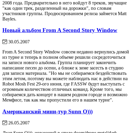
2008 года. Предварительно в него войдут 8 треков, звучащие
"как один трек, разделенный на дорожки", по словам
участников группы. Продюсированием релиза займется Matt
Bayles.
Новый альбом From A Second Story Window
30.05.2007
From A Second Story Window совсем недавно вернулись домой
из турне и теперь в полном объеме решили сосредоточиться
на записи нового альбома. Группа планирует закончить
написание песен до осени, а ближе к зиме засесть в студию
для записи материала. "Но мы не собираемся бездействовать
этим летом, поэтому вы можете наблюдать нас в действии на
Robot Mosh Fest 29-ого июня, где FАSSW будут выступать с
огромным количеством отличных команд. Кроме того, мы
собираемся дать концерт в нашем родном городе и возможно
Мемфисе, так как мы пропустили его в нашем турне".
Американский мини-тур Sunn O)))
26.05.2007
Дуэт Sunn O))), играющий в стиле doom/drone metal/dark