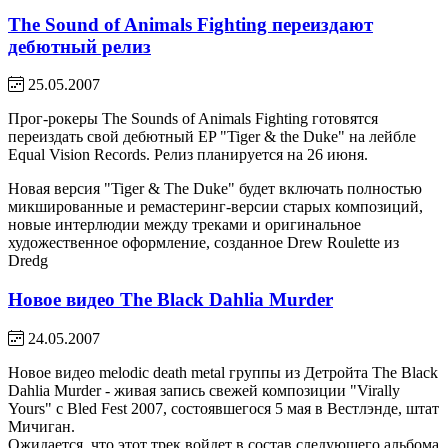
The Sound of Animals Fighting переиздают
дебютный релиз
25.05.2007
Прог-рокеры The Sounds of Animals Fighting готовятся
переиздать свой дебютный EP "Tiger & the Duke" на лейбле
Equal Vision Records. Релиз планируется на 26 июня.
Новая версия "Tiger & The Duke" будет включать полностью
микшированные и ремастеринг-версии старых композиций,
новые интерлюдии между треками и оригинальное
художественное оформление, созданное Drew Roulette из
Dredg
Новое видео The Black Dahlia Murder
24.05.2007
Новое видео melodic death metal группы из Детройта The Black
Dahlia Murder - живая запись свежей композиции "Virally
Yours" с Bled Fest 2007, состоявшегося 5 мая в Вестлэнде, штат
Мичиган.
Ожидается, что этот трек войдет в состав следующего альбома