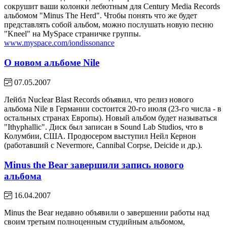
сокрушит ваши колонки лебютным для Century Media Records
альбомом "Minus The Herd". Чтобы понять что же будет
представлять собой альбом, можно послушать новую песню
"Kneel" на MySpace страничке группы.
www.myspace.com/iondissonance
О новом альбоме Nile
07.05.2007
Лейбл Nuclear Blast Records объявил, что релиз нового
альбома Nile в Германии состоится 20-го июля (23-го числа - в
остальных странах Европы). Новый альбом будет называться
"Ithyphallic". Диск был записан в Sound Lab Studios, что в
Колумбии, США. Продюсером выступил Нейл Кернон
(работавший с Nevermore, Cannibal Corpse, Deicide и др.).
Minus the Bear завершили запись нового
альбома
16.04.2007
Minus the Bear недавно объявили о завершении работы над
своим третьим полноценным студийным альбомом,