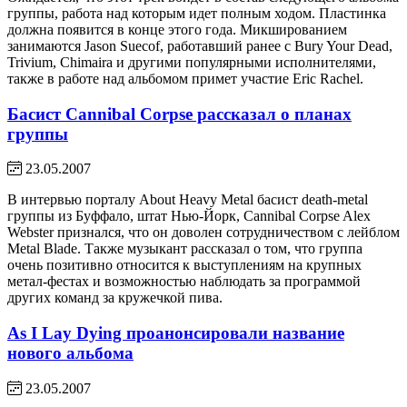
группы, работа над которым идет полным ходом. Пластинка
должна появится в конце этого года. Микшированием
занимаются Jason Suecof, работавший ранее с Bury Your Dead,
Trivium, Chimaira и другими популярными исполнителями,
также в работе над альбомом примет участие Eric Rachel.
Басист Cannibal Corpse рассказал о планах
группы
23.05.2007
В интервью порталу About Heavy Metal басист death-metal
группы из Буффало, штат Нью-Йорк, Cannibal Corpse Alex
Webster признался, что он доволен сотрудничеством с лейблом
Metal Blade. Также музыкант рассказал о том, что группа
очень позитивно относится к выступлениям на крупных
метал-фестах и возможностью наблюдать за программой
других команд за кружечкой пива.
As I Lay Dying проанонсировали название
нового альбома
23.05.2007