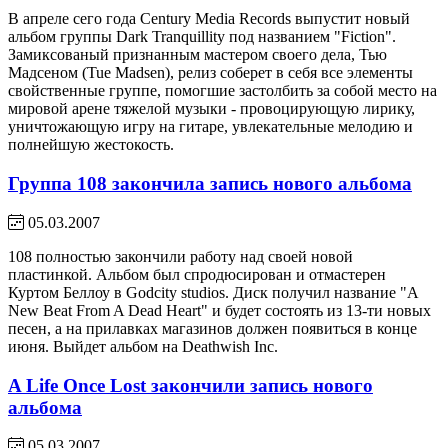
В апреле сего года Century Media Records выпустит новый
альбом группы Dark Tranquillity под названием "Fiction".
Замиксованый признанным мастером своего дела, Тью
Мадсеном (Tue Madsen), релиз соберет в себя все элементы
свойственные группе, помогшие застолбить за собой место на
мировой арене тяжелой музыки - провоцирующую лирику,
уничтожающую игру на гитаре, увлекательные мелодию и
полнейшую жестокость.
Группа 108 закончила запись нового альбома
05.03.2007
108 полностью закончили работу над своей новой
пластинкой. Альбом был спродюсирован и отмастерен
Куртом Беллоу в Godcity studios. Диск получил название "A
New Beat From A Dead Heart" и будет состоять из 13-ти новых
песен, а на прилавках магазинов должен появиться в конце
июня. Выйдет альбом на Deathwish Inc.
A Life Once Lost закончили запись нового
альбома
05.03.2007