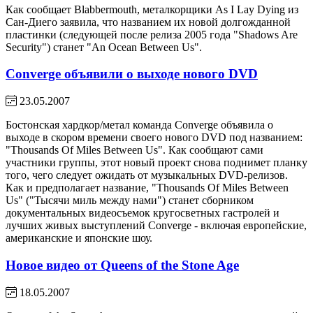
Как сообщает Blabbermouth, металкорщики As I Lay Dying из
Сан-Диего заявила, что названием их новой долгожданной
пластинки (следующей после релиза 2005 года "Shadows Are
Security") станет "An Ocean Between Us".
Converge объявили о выходе нового DVD
23.05.2007
Бостонская хардкор/метал команда Converge объявила о
выходе в скором времени своего нового DVD под названием:
"Thousands Of Miles Between Us". Как сообщают сами
участники группы, этот новый проект снова поднимет планку
того, чего следует ожидать от музыкальных DVD-релизов.
Как и предполагает название, "Thousands Of Miles Between
Us" ("Тысячи миль между нами") станет сборником
документальных видеосъемок кругосветных гастролей и
лучших живых выступлений Converge - включая европейские,
американские и японские шоу.
Новое видео от Queens of the Stone Age
18.05.2007