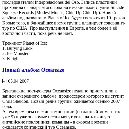
последователем Interpretaciones del Oso. Запись пластинки
проходила с января этого года на независимой студии Suicide
Squeeze Records (Modest Mouse, Chin Up Chin Up). Новый
альбом под названием Planet of Ice будет состоять из 10 треков.
Кроме того, в ближайшее время группа планирует совершить
тур по США. Про выступления в Европе, а тем более в её
восточной части, пока речь не идет.
Трек-лист Planet of Ice:
1. Burying Luck
2. Ice Monster
3. Knights
Новый альбом Oceansize
05.04.2007
Британские пост-рокеры Oceansize недавно приступили к
записи очередного альбома, продюссером которого выступит
Chris Sheldon. Новый релиз группы ожидается осенью 2007
года.
А тем временем свежие композиции (на данный момент их
уже 9) и уже знакомые песни могут услышать вживую
английские поклонники команды - в скором времени
ожидается британский тур Oceansize.