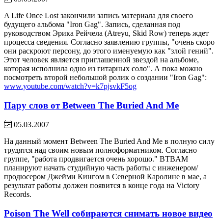
A Life Once Lost закончили запись материала для своего
будущего альбома "Iron Gag". Запись, сделанная под
руководством Эрика Рейчела (Atreyu, Skid Row) теперь ждет
процесса сведения. Согласно заявлению группы, "очень скоро
они раскроют персону, до этого именуемую как "злой гений".
Этот человек является приглашенной звездой на альбоме,
которая исполнила одно из гитарных соло". А пока можно
посмотреть второй небольшой ролик о создании "Iron Gag":
www.youtube.com/watch?v=k7pjsvkF5og
Пару слов от Between The Buried And Me
05.03.2007
На данный момент Between The Buried And Me в полную силу
трудятся над своим новым полноформатником. Согласно
группе, "работа продвигается очень хорошо." BTBAM
планируют начать студийную часть работы с инженером/
продюсером Джейми Кингом в Северной Каролине в мае, а
результат работы должен появится в конце года на Victory
Records.
Poison The Well собираются снимать новое видео