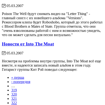
05.03.2007
Poison The Well будут снимать видео на "Letter Thing" -
главный сингл с их новейшего альбома "Versions".
Режиссером клипа будет Roboshobo, который до этого работал
с Blood Brothers и Mates of State. Группа отметила, что они
"очень взволнованы работой с ним и возможностью увидеть,
что он может сделать для песни визуально."
Новости от Into The Moat
05.03.2007
Несмотря на проблемы внутри группы, Into The Moat всё еще
вместе, и надеются записать новый альбом в этом году.
Гитарист группы Кит Рэй поведал следующее:
« перша
‹ попередня
…
319
320
321
322