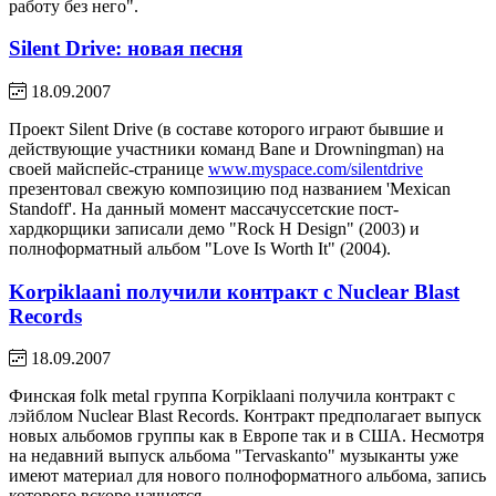
работу без него".
Silent Drive: новая песня
18.09.2007
Проект Silent Drive (в составе которого играют бывшие и
действующие участники команд Bane и Drowningman) на
своей майспейс-странице
www.myspace.com/silentdrive
презентовал свежую композицию под названием 'Mexican
Standoff'. На данный момент массачуссетские пост-
хардкорщики записали демо "Rock H Design" (2003) и
полноформатный альбом "Love Is Worth It" (2004).
Korpiklaani получили контракт с Nuclear Blast
Records
18.09.2007
Финская folk metal группа Korpiklaani получила контракт с
лэйблом Nuclear Blast Records. Контракт предполагает выпуск
новых альбомов группы как в Европе так и в США. Несмотря
на недавний выпуск альбома "Tervaskanto" музыканты уже
имеют материал для нового полноформатного альбома, запись
которого вскоре начнется.