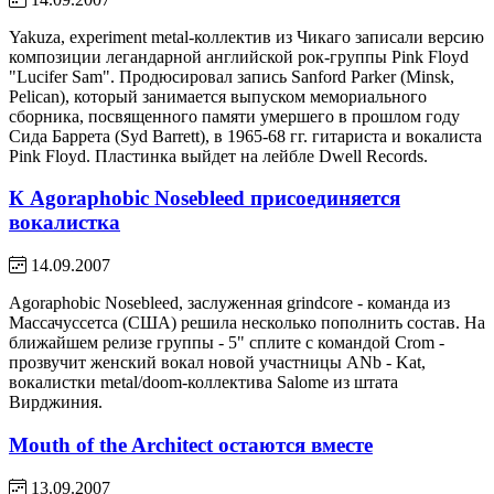
Yakuza, experiment metal-коллектив из Чикаго записали версию
композиции легандарной английской рок-группы Pink Floyd
"Lucifer Sam". Продюсировал запись Sanford Parker (Minsk,
Pelican), который занимается выпуском мемориального
сборника, посвященного памяти умершего в прошлом году
Сида Баррета (Syd Barrett), в 1965-68 гг. гитариста и вокалиста
Pink Floyd. Пластинка выйдет на лейбле Dwell Records.
К Agoraphobic Nosebleed присоединяется
вокалистка
14.09.2007
Agoraphobic Nosebleed, заслуженная grindcore - команда из
Массачуссетса (США) решила несколько пополнить состав. На
ближайшем релизе группы - 5" сплите с командой Crom -
прозвучит женский вокал новой участницы ANb - Kat,
вокалистки metal/doom-коллектива Salome из штата
Вирджиния.
Mouth of the Architect остаются вместе
13.09.2007