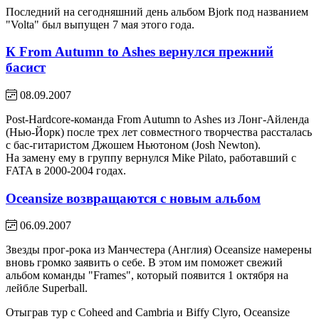
Последний на сегодняшний день альбом Bjork под названием
"Volta" был выпущен 7 мая этого года.
К From Autumn to Ashes вернулся прежний
басист
08.09.2007
Post-Hardcore-команда From Autumn to Ashes из Лонг-Айленда
(Нью-Йорк) после трех лет совместного творчества рассталась
с бас-гитаристом Джошем Ньютоном (Josh Newton).
На замену ему в группу вернулся Mike Pilato, работавший с
FATA в 2000-2004 годах.
Oceansize возвращаются с новым альбом
06.09.2007
Звезды прог-рока из Манчестера (Англия) Oceansize намерены
вновь громко заявить о себе. В этом им поможет свежий
альбом команды "Frames", который появится 1 октября на
лейбле Superball.
Отыграв тур с Coheed and Cambria и Biffy Clyro, Oceansize