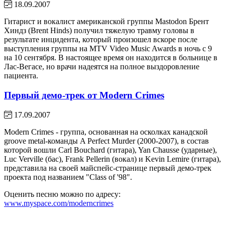
18.09.2007
Гитарист и вокалист американской группы Mastodon Брент
Хиндз (Brent Hinds) получил тяжелую травму головы в
результате инцидента, который произошел вскоре после
выступления группы на MTV Video Music Awards в ночь с 9
на 10 сентября. В настоящее время он находится в больнице в
Лас-Вегасе, но врачи надеятся на полное выздоровление
пациента.
Первый демо-трек от Modern Crimes
17.09.2007
Modern Crimes - группа, основанная на осколках канадской
groove metal-команды A Perfect Murder (2000-2007), в состав
которой вошли Carl Bouchard (гитара), Yan Chausse (ударные),
Luc Verville (бас), Frank Pellerin (вокал) и Kevin Lemire (гитара),
представила на своей майспейс-странице первый демо-трек
проекта под названием "Class of '98".
Оценить песню можно по адресу:
www.myspace.com/moderncrimes