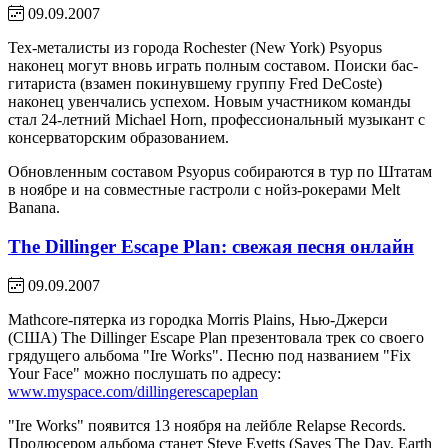
09.09.2007
Тех-металисты из города Rochester (New York) Psyopus
наконец могут вновь играть полным составом. Поиски бас-
гитариста (взамен покинувшему группу Fred DeCoste)
наконец увенчались успехом. Новым участником команды
стал 24-летний Michael Horn, профессиональный музыкант с
консерваторским образованием.
Обновленным составом Psyopus собираются в тур по Штатам
в ноябре и на совместные гастроли с нойз-рокерами Melt
Banana.
The Dillinger Escape Plan: свежая песня онлайн
09.09.2007
Mathcore-пятерка из городка Morris Plains, Нью-Джерси
(США) The Dillinger Escape Plan презентовала трек со своего
грядущего альбома "Ire Works". Песню под названием "Fix
Your Face" можно послушать по адресу:
www.myspace.com/dillingerescapeplan
"Ire Works" появится 13 ноября на лейбле Relapse Records.
Продюсером альбома станет Steve Evetts (Saves The Day, Earth