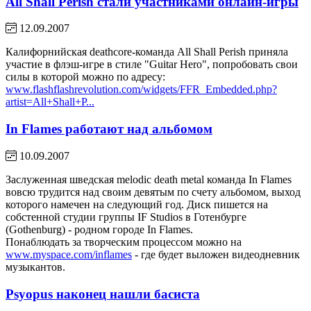
All Shall Perish стали участниками онлайн-игры
12.09.2007
Калифорнийская deathcore-команда All Shall Perish приняла
участие в флэш-игре в стиле "Guitar Hero", попробовать свои
силы в которой можно по адресу:
www.flashflashrevolution.com/widgets/FFR_Embedded.php?
artist=All+Shall+P...
In Flames работают над альбомом
10.09.2007
Заслуженная шведская melodic death metal команда In Flames
вовсю трудится над своим девятым по счету альбомом, выход
которого намечен на следующий год. Диск пишется на
собстенной студии группы IF Studios в Готенбурге
(Gothenburg) - родном городе In Flames.
Понаблюдать за творческим процессом можно на
www.myspace.com/inflames
- где будет выложен видеодневник
музыкантов.
Psyopus наконец нашли басиста