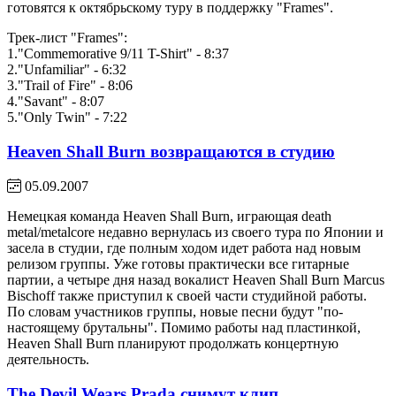
готовятся к октябрьскому туру в поддержку "Frames".
Трек-лист "Frames":
1."Commemorative 9/11 T-Shirt" - 8:37
2."Unfamiliar" - 6:32
3."Trail of Fire" - 8:06
4."Savant" - 8:07
5."Only Twin" - 7:22
Heaven Shall Burn возвращаются в студию
05.09.2007
Немецкая команда Heaven Shall Burn, играющая death
metal/metalcore недавно вернулась из своего тура по Японии и
засела в студии, где полным ходом идет работа над новым
релизом группы. Уже готовы практически все гитарные
партии, а четыре дня назад вокалист Heaven Shall Burn Marcus
Bischoff также приступил к своей части студийной работы.
По словам участников группы, новые песни будут "по-
настоящему брутальны". Помимо работы над пластинкой,
Heaven Shall Burn планируют продолжать концертную
деятельность.
The Devil Wears Prada снимут клип