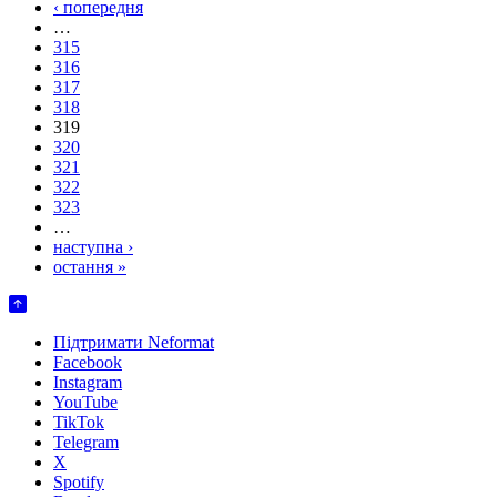
‹ попередня
…
315
316
317
318
319
320
321
322
323
…
наступна ›
остання »
Підтримати Neformat
Facebook
Instagram
YouTube
TikTok
Telegram
X
Spotify