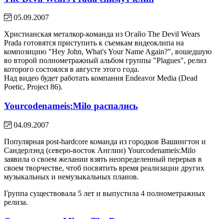
05.09.2007
Христианская металкор-команда из Огайо The Devil Wears
Prada готовятся приступить к съемкам видеоклипа на
композицию "Hey John, What's Your Name Again?", вошедшую
во второй полнометражный альбом группы "Plagues", релиз
которого состоялся в августе этого года.
Над видео будет работать компания Endeavor Media (Dead
Poetic, Project 86).
Yourcodenameis:Milo распались
04.09.2007
Популярная post-hardcore команда из городков Вашингтон и
Сандерлэнд (северо-восток Англии) Yourcodenameis:Milo
заявила о своем желании взять неопределенный перерыв в
своем творчестве, чтоб посвятить время реализации других
музыкальных и немузыкальных планов.
Группа существовала 5 лет и выпустила 4 полнометражных
релиза.