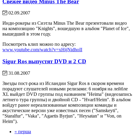
Свежее видео Minus The Bear
02.09.2007
Инди-рокеры из Сиэтла Minus The Bear презентовали видео
на композицию "Knights", вошедшую в альбом "Planet of Ice",
вышедший в этом году.
Посмотреть клип можно по адресу:
www.youtube.com/watch?v=xHijNidhoII
Sigur Ros выпустят DVD и 2 CD
31.08.2007
Звезды пост-рока из Исландии Sigur Ros в скором времени
порадуют слушателей новыми релизами: 6 ноября на лейбле
XL выйдет DVD группы под названием "Heima" (видеозапись
летнего тура группы) и двойной CD - "Hvarf/Heim". В альбом
войдут ранее нереализованные композиции команды и
акустические версии уже известных песен ("Samskeyti",
"Staralfur", "Vaka", "Agaetis Byrjun", "Heysatan" и "Von, on
Heim").
« перша