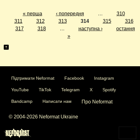
« перша
‹ попередня
…
310
311
312
313
314
315
316
317
318
…
наступна ›
остання
»
Підтримати Neformat
Facebook
Instagram
YouTube
TikTok
Telegram
X
Spotify
Bandcamp
Написати нам
Про Neformat
© 2004-2026 Neformat Ukraine