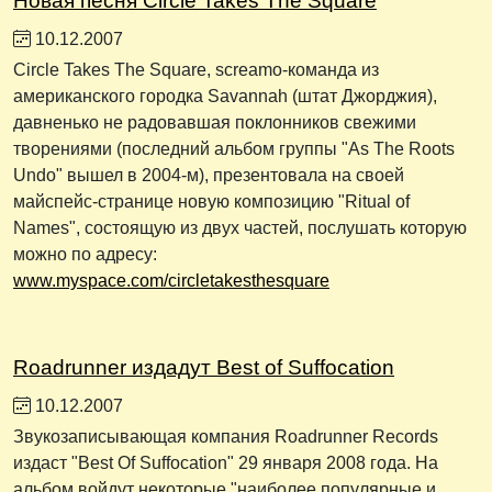
Новая песня Circle Takes The Square
10.12.2007
Circle Takes The Square, screamo-команда из
американского городка Savannah (штат Джорджия),
давненько не радовавшая поклонников свежими
творениями (последний альбом группы "As The Roots
Undo" вышел в 2004-м), презентовала на своей
майспейс-странице новую композицию "Ritual of
Names", состоящую из двух частей, послушать которую
можно по адресу:
www.myspace.com/circletakesthesquare
Roadrunner издадут Best of Suffocation
10.12.2007
Звукозаписывающая компания Roadrunner Records
издаст "Best Of Suffocation" 29 января 2008 года. На
альбом войдут некоторые "наиболее популярные и