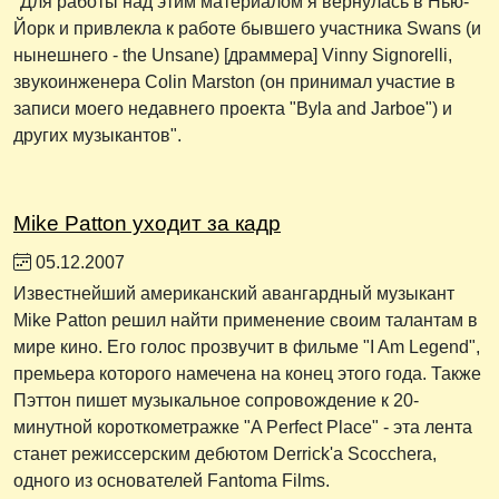
"Для работы над этим материалом я вернулась в Нью-
Йорк и привлекла к работе бывшего участника Swans (и
нынешнего - the Unsane) [драммера] Vinny Signorelli,
звукоинженера Colin Marston (он принимал участие в
записи моего недавнего проекта "Byla and Jarboe") и
других музыкантов".
Mike Patton уходит за кадр
05.12.2007
Известнейший американский авангардный музыкант
Mike Patton решил найти применение своим талантам в
мире кино. Его голос прозвучит в фильме "I Am Legend",
премьера которого намечена на конец этого года. Также
Пэттон пишет музыкальное сопровождение к 20-
минутной короткометражке "A Perfect Place" - эта лента
станет режиссерским дебютом Derrick'а Scocchera,
одного из основателей Fantoma Films.