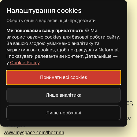
Налаштування cookies
Оберіть один з варіантів, щоб продовжити.
НОВИНИ
Ми поважаємо вашу приватність
🍪 Ми
використовуємо cookies для базової роботи сайту.
За вашою згодою увімкнемо аналітику та
маркетингові cookies, щоб покращувати Neformat
Nuclear Blast Records подписали контракт с
і показувати релевантний контент. Детальніше —
The Crinn
у
Cookie Policy
.
14.12.2007
Прийняти всі cookies
Nuclear Blast Records подписали контракт с tech metal
командой The Crinn.
Лише аналітика
Команда была основана в 2004 году в St. Paul,
Миннесота и за время своего существования издала ЕР,
вышедший на Corrosive Recordings. Ознакомиться с
Лише необхідні
творчеством команды можно на официальном myspace
команды:
www.myspace.com/thecrinn