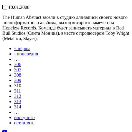
10.01.2008
The Human Abstract засели в студию для записи своего нового
полноформатного альбома, выход которого намечен на
Hopeless Records. Команда будет записывать материал в Red
Bull Studios (Санта Моника), вместе с продюсером Toby Wright
(Metallica, Slayer).
« перша
‹ попередня
…
306
307
308
309
310
311
312
313
314
…
наступна ›
остання »