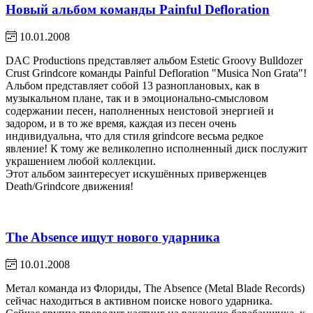
Новый альбом команды Painful Defloration
10.01.2008
DAC Productions представляет альбом Estetic Groovy Bulldozer
Crust Grindcore команды Painful Defloration "Musica Non Grata"!
Альбом представляет собой 13 разноплановых, как в
музыкальном плане, так и в эмоционально-смысловом
содержании песен, наполненных неистовой энергией и
задором, и в то же время, каждая из песен очень
индивидуальна, что для стиля grindcore весьма редкое
явление! К тому же великолепно исполненный диск послужит
украшением любой коллекции.
Этот альбом заинтересует искушённых приверженцев
Death/Grindcore движения!
The Absence ищут нового ударника
10.01.2008
Метал команда из Флориды, The Absence (Metal Blade Records)
сейчас находиться в активном поиске нового ударника.