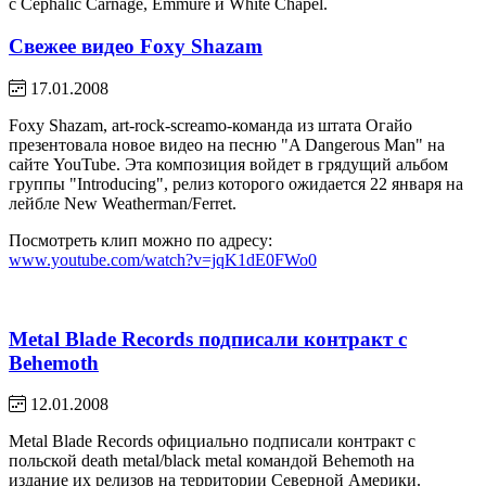
с Cephalic Carnage, Emmure и White Chapel.
Свежее видео Foxy Shazam
17.01.2008
Foxy Shazam, art-rock-screamo-команда из штата Огайо
презентовала новое видео на песню "A Dangerous Man" на
сайте YouTube. Эта композиция войдет в грядущий альбом
группы "Introducing", релиз которого ожидается 22 января на
лейбле New Weatherman/Ferret.
Посмотреть клип можно по адресу:
www.youtube.com/watch?v=jqK1dE0FWo0
Metal Blade Records подписали контракт с
Behemoth
12.01.2008
Metal Blade Records официально подписали контракт с
польской death metal/black metal командой Behemoth на
издание их релизов на территории Северной Америки.