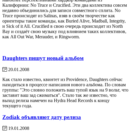
Калифорнии: No Truce и Crucified. Эти два коллектива совсем
недавно объединились для записи совместного сплита. No
Truce происходят из Salinas, взяв в своём творчестве как
ориентиры такие команды, как Buried Alive, Madball, Integrity,
и Sick of it All. Crucified в свою очередь происходит из North
Bay и создаёт свою музыку под влиянием таких коллективов,
как All Out War, Merauder, и Ringworm.
Daughters пишут новый альбом
20.01.2008
Как стало известно, квинтет из Providence, Daughters сейчас
находиться в процессе написания нового альбома. По словам
группы: "Это словно положить ваш тупой язык на 9 вольт, что
заставит ваш зад сжиматься". Стало так же известно, что
выход релиза намечен на Hydra Head Records к концу
текущего года.
Zodiak объявляют дату релиза
19.01.2008