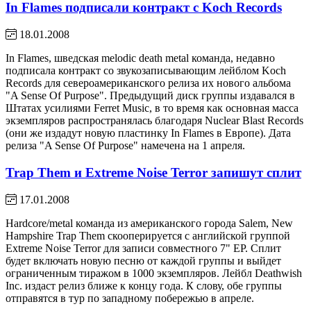
In Flames подписали контракт с Koch Records
18.01.2008
In Flames, шведская melodic death metal команда, недавно
подписала контракт со звукозаписывающим лейблом Koch
Records для североамериканского релиза их нового альбома
"A Sense Of Purpose". Предыдущий диск группы издавался в
Штатах усилиями Ferret Music, в то время как основная масса
экземпляров распространялась благодаря Nuclear Blast Records
(они же издадут новую пластинку In Flames в Европе). Дата
релиза "A Sense Of Purpose" намечена на 1 апреля.
Trap Them и Extreme Noise Terror запишут сплит
17.01.2008
Hardcore/metal команда из американского города Salem, New
Hampshire Trap Them скооперируется с английской группой
Extreme Noise Terror для записи совместного 7" EP. Сплит
будет включать новую песню от каждой группы и выйдет
ограниченным тиражом в 1000 экземпляров. Лейбл Deathwish
Inc. издаст релиз ближе к концу года. К слову, обе группы
отправятся в тур по западному побережью в апреле.