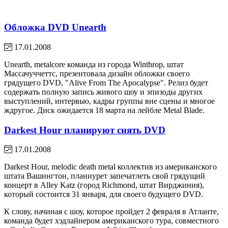
Обложка DVD Unearth
17.01.2008
Unearth, metalcore команда из города Winthrop, штат
Массачуччеттс, презентовала дизайн обложки своего
грядущего DVD, "Alive From The Apocalypse". Релиз будет
содержать полную запись живого шоу и эпизоды других
выступлений, интервью, кадры группы вне сцены и многое
ждругое. Диск ожидается 18 марта на лейбле Metal Blade.
Darkest Hour планируют снять DVD
17.01.2008
Darkest Hour, melodic death metal коллектив из американского
штата Вашингтон, планиурет запечатлеть свой грядущий
концерт в Alley Katz (город Richmond, штат Вирджиния),
который состоится 31 января, для своего будущего DVD.
К слову, начиная с шоу, которое пройдет 2 февраля в Атланте,
команда будет хэдлайнером американского тура, совместного