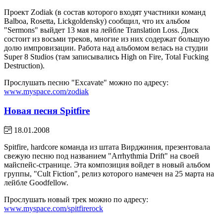
Проект Zodiak (в состав которого входят участники команд
Balboa, Rosetta, Lickgoldensky) сообщил, что их альбом
"Sermons" выйдет 13 мая на лейбле Translation Loss. Диск
состоит из восьми треков, многие из них содержат большую
долю импровизации. Работа над альбомом велась на студии
Super 8 Studios (там записывались High on Fire, Total Fucking
Destruction).
Прослушать песню "Excavate" можно по адресу:
www.myspace.com/zodiak
Новая песня Spitfire
18.01.2008
Spitfire, hardcore команда из штата Вирджиния, презентовала
свежую песню под названием "Arrhythmia Drift" на своей
майспейс-странице. Эта композиция войдет в новый альбом
группы, "Cult Fiction", релиз которого намечен на 25 марта на
лейбле Goodfellow.
Прослушать новый трек можно по адресу:
www.myspace.com/spitfirerock