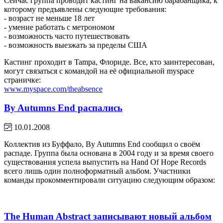
Сейчас группа проводит кастинг на вакансию барабанщика, к
которому предъявлены следующие требования:
- возраст не меньше 18 лет
- умение работать с метрономом
- возможность часто путешествовать
- возможность выезжать за пределы США
Кастинг проходит в Tampa, Флориде. Все, кто заинтересован,
могут связаться с командой на её официальной myspace
страничке:
www.myspace.com/theabsence
By Autumns End распались
10.01.2008
Коллектив из Буффало, By Autumns End сообщил о своём
распаде. Группа была основана в 2004 году и за время своего
существования успела выпустить на Hand Of Hope Records
всего лишь один полноформатный альбом. Участники
команды прокомментировали ситуацию следующим образом:
The Human Abstract записывают новый альбом