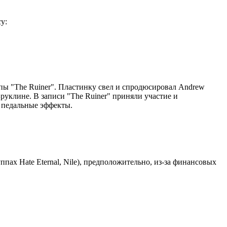
у:
уппы "The Ruiner". Пластинку свел и спродюсировал Andrew
в Бруклине. В записи "The Ruiner" приняли участие и
за педальные эффекты.
пах Hate Eternal, Nile), предположительно, из-за финансовых