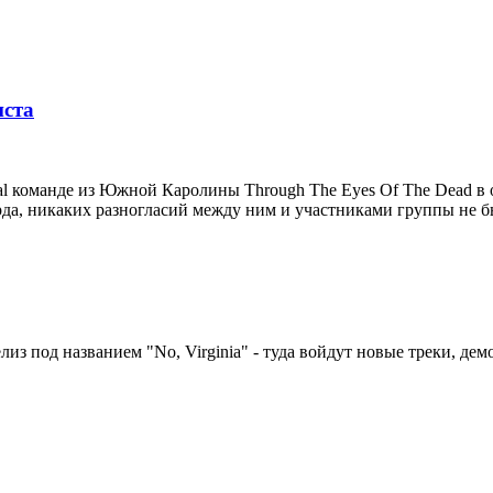
иста
etal команде из Южной Каролины Through The Eyes Of The Dead в
арда, никаких разногласий между ним и участниками группы не бы
елиз под названием "No, Virginia" - туда войдут новые треки, де