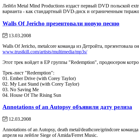
Лейбл Metal Mind Productions издаст первый DVD польской ext
варианта - как стандартный DVD-диск и ограниченным тиражом
Walls Of Jericho презентовали новую песню
13.03.2008
Walls Of Jericho, metalcore команда из Детройта, презентовала
www.trustkill.com/artists/multimedia/mp3s/
Этот трек войдет в ЕР группы "Redemption", продюсером котрого с
Трек-лист "Redemption":
01. Ember Drive (with Corey Taylor)
02. My Last Stand (with Corey Taylor)
03. No Saving Me
04. House Of The Rising Sun
Annotations of an Autopsy объявили дату релиза
12.03.2008
Annotations of an Autopsy, death metal/deathcore/grindcore ком
апреля на лейбле Siege of Amida/Ferret Music.