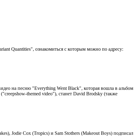
riant Quantities", ознакомиться с которым можно по адресу:
видео на песню "Everything Went Black", которая вошла в альбом
("сreepshow-themed video"), станет David Brodsky (также
kes), Jodie Cox (Tropics) и Sam Stothers (Makeout Boys) подписал