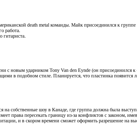
 американской death metal команды. Майк присоединился к группе
го работа.
о гитариста.
песни с новым ударником Tony Van den Eynde (он присоединился 
ющими в подобном стиле. Планируется, что пластинка появится ле
ься на собственные шоу в Канаде, где группа должна была выступа
не имеет права пересекать границу из-за конфликтов с законом, и
итации, и в скором времени сможет оформить разрешение на вые