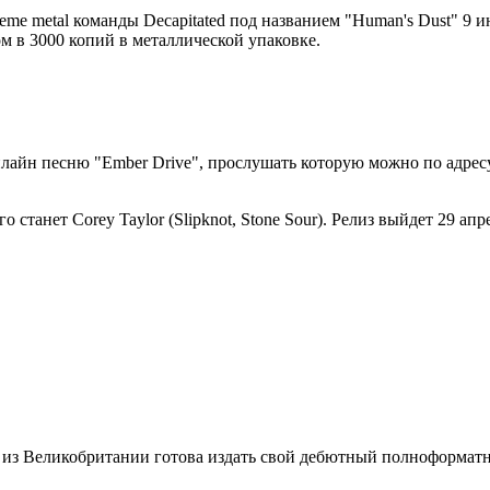
reme metal команды Decapitated под названием "Human's Dust" 9
 в 3000 копий в металлической упаковке.
 онлайн песню "Ember Drive", прослушать которую можно по адрес
танет Corey Taylor (Slipknot, Stone Sour). Релиз выйдет 29 апрел
анда из Великобритании готова издать свой дебютный полноформатни