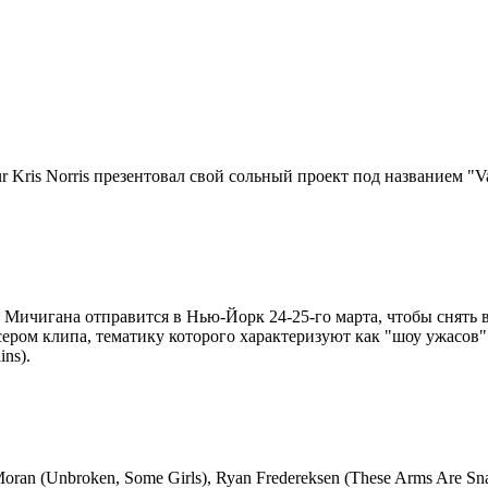
r Kris Norris презентовал свой сольный проект под названием "Va
 из Мичигана отправится в Нью-Йорк 24-25-го марта, чтобы снять 
ссером клипа, тематику которого характеризуют как "шоу ужасов" 
ns).
oran (Unbroken, Some Girls), Ryan Fredereksen (These Arms Are Sna