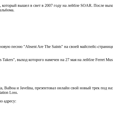
, который вышел в свет в 2007 году на лейбле SOAR. После выхо
альбома.
 новую песню "Absent Are The Saints" на своей майспейс-странице
Takers", выход которого намечен на 27 мая на лейбле Ferret Mus
ta, Balboa и Javelina, презентовал онлайн свой новый трек под н
ation Loss.
о адресу: