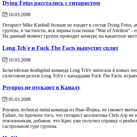
Dying Fetus расстались с гитаристом
10.03.2008
Гитарист Mike Kimball больше не входит в состав Dying Fetus,
группы, в частности, вся лирика пластинки "War of Attrition" - е
На данный момент группа проводит конкурс на вакантное мест
Leng Tch'e и Fuck The Facts выпустят сплит
10.03.2008
Бельгийская deathgrind команда Leng Tch'e записала 4 новых 
сплитовом релизе Leng Tch'e с канадцами Fuck The Facts, игра
Psyopus не пускают в Канаду
05.03.2008
Psyopus, technical metal команда из Нью-Йорка, не сможет явит
Failure, по причине того, что гитарист коллектива Chris Arp 
поклонникам, добавив, что Крис уже получил справку о реабил
гастрольном туре группы.