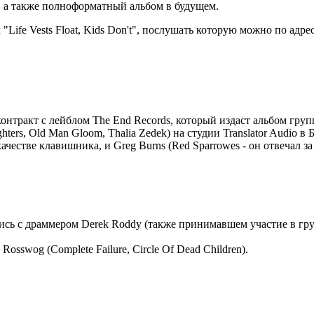
ды, а также полноформатный альбом в будущем.
Life Vests Float, Kids Don't", послушать которую можно по адрес
 контракт с лейблом The End Records, который издаст альбом гр
ghters, Old Man Gloom, Thalia Zedek) на студии Translator Audio 
 качестве клавишника, и Greg Burns (Red Sparrowes - он отвечал 
ись с драммером Derek Roddy (также принимавшем участие в груп
sswog (Complete Failure, Circle Of Dead Children).