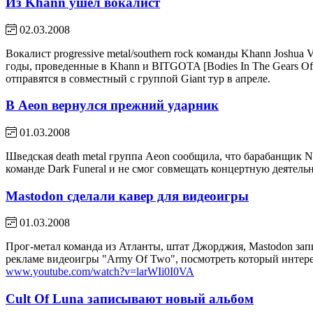
Из Khann ушел вокалист
02.03.2008
Вокалист progressive metal/southern rock команды Khann Joshua
годы, проведенные в Khann и BITGOTA [Bodies In The Gears Of
отправятся в совместный с группой Giant тур в апреле.
В Aeon вернулся прежний ударник
01.03.2008
Шведская death metal группа Aeon сообщила, что барабанщик N
команде Dark Funeral и не смог совмещать концертную деятельн
Mastodon сделали кавер для видеоигры
01.03.2008
Прог-метал команда из Атланты, штат Джорджия, Mastodon зап
рекламе видеоигры "Army Of Two", посмотреть который интере
www.youtube.com/watch?v=larWIi0I0VA
Cult Of Luna записывают новый альбом