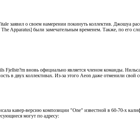
 Vitale заявил о своем намерении покинуть коллектив. Джошуа ра
 The Apparatus] были замечательным временем. Также, по его сл
ils Fjellstr?m вновь официально является членом команды. Нильс
ость в двух коллективах. Из-за этого Aeon даже отменили свой 
исала кавер-версию композиции "One" известной в 60-70-х кали
сующиеся могут по адресу: