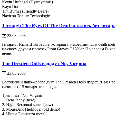
Kevin Hufnagel (Dysrhythmia)
Kayo Dot
Tim Byrnes (Friendly Bears)
Navicon Torture Technologies
Through The Eyes Of The Dead остались без гитар
23.03.2008
Гитарист Richard Turbeville, который присоединился к death m
на своем другом пректе - From Graves Of Valor. По словам Рич
вещи.
The Dresden Dolls издадут No, Virginia
23.03.2008
Бостонский панк-кабаре дуэт The Dresden Dolls издаст 20 мая р
начиная с 15 января этого года.
Трек-лист "No, Virginia"
1. Dear Jenny (new)
2. Night Reconnaissance (new)
3. MouseAndTheModel (old demo)
4. Ultima Esperanza (new)