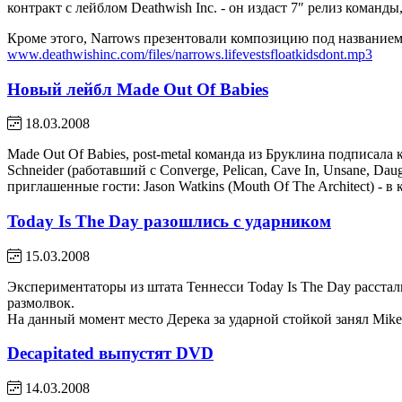
контракт с лейблом Deathwish Inc. - он издаст 7″ релиз коман
Кроме этого, Narrows презентовали композицию под названием "
www.deathwishinc.com/files/narrows.lifevestsfloatkidsdont.mp3
Новый лейбл Made Out Of Babies
18.03.2008
Made Out Of Babies, post-metal команда из Бруклина подписала
Schneider (работавший с Converge, Pelican, Cave In, Unsane, Dau
приглашенные гости: Jason Watkins (Mouth Of The Architect) - в
Today Is The Day разошлись с ударником
15.03.2008
Экспериментаторы из штата Теннесси Today Is The Day расстал
размолвок.
На данный момент место Дерека за ударной стойкой занял Mike Ro
Decapitated выпустят DVD
14.03.2008