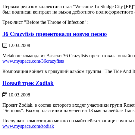
Первым релизом коллектива стал "Welcome To Sludge City [EP]"
был подписан контракт на выход дебютного полноформатного 
Трек-лист "Before the Throne of Infection":
36 Crazyfists презентовали новую песню
12.03.2008
Metalcore команда из Аляски 36 Crazyfists презентовала онлайн
www.myspace.com/36crazyfists
Композиция войдет в грядущий альбом группы "The Tide And Its 
Новый трек Zodiak
10.03.2008
Проект Zodiak, в состав которого входят участники групп Roset
"Sermons". Выход пластинки намечен на 13 мая на лейбле Transl
Послушать композицию можно на майспейс-странице группы п
www.myspace.com/zodiak