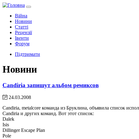
Війна
Новини
Статті
Рецензії
Івенти
Форум
Підтримати
Новини
Candiria запишут альбом ремиксов
24.03.2008
Candiria, metalcore команда из Бруклина, объявила список исп
Candiria и других команд. Вот этот список:
Dalek
Isis
Dillinger Escape Plan
Pole