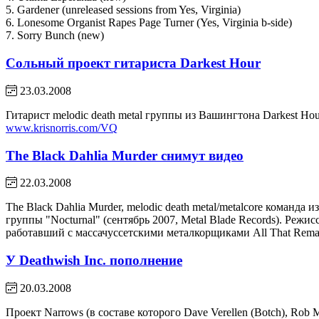
5. Gardener (unreleased sessions from Yes, Virginia)
6. Lonesome Organist Rapes Page Turner (Yes, Virginia b-side)
7. Sorry Bunch (new)
Сольный проект гитариста Darkest Hour
23.03.2008
Гитарист melodic death metal группы из Вашингтона Darkest Hou
www.krisnorris.com/VQ
The Black Dahlia Murder снимут видео
22.03.2008
The Black Dahlia Murder, melodic death metal/metalcore команда
группы "Nocturnal" (сентябрь 2007, Metal Blade Records). Режи
работавший с массачуссетскими металкорщиками All That Remai
У Deathwish Inc. пополнение
20.03.2008
Проект Narrows (в составе которого Dave Verellen (Botch), Rob M