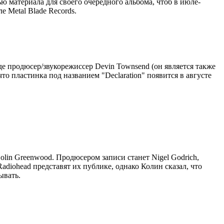
ью материала для своего очередного альбома, чтоб в июле-
е Metal Blade Records.
де продюсер/звукорежиссер Devin Townsend (он является также
то пластинка под названием "Declaration" появится в августе
lin Greenwood. Продюсером записи станет Nigel Godrich,
adiohead представят их публике, однако Колин сказал, что
ывать.