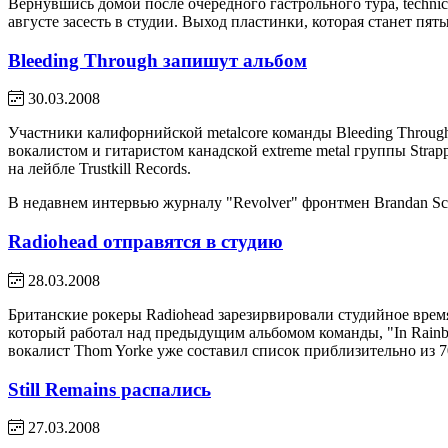
Вернувшись домой после очередного гастрольного тура, technic
августе засесть в студии. Выход пластинки, которая станет пят
Bleeding Through запишут альбом
30.03.2008
Участники калифорнийской metalcore команды Bleeding Through
вокалистом и гитаристом канадской extreme metal группы Strap
на лейбле Trustkill Records.
В недавнем интервью журналу "Revolver" фронтмен Brandan Schi
Radiohead отправятся в студию
28.03.2008
Британские рокеры Radiohead зарезирвировали студийное время
который работал над предыдущим альбомом команды, "In Rainbow
вокалист Thom Yorke уже составил список приблизительно из 7
Still Remains распались
27.03.2008