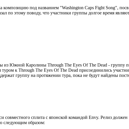
ла композицию под названием "Washington Caps Fight Song", посв
азал по этому поводу, что участники группы долгое время являю
нды из Южной Каролины Through The Eyes Of The Dead - группу по
 туром к Through The Eyes Of The Dead присоединились участни
оддержат группу на протяжении тура, пока не будут найдены пос
си совместного сплита с японской командой Envy. Релиз должен
ию следующим образом: