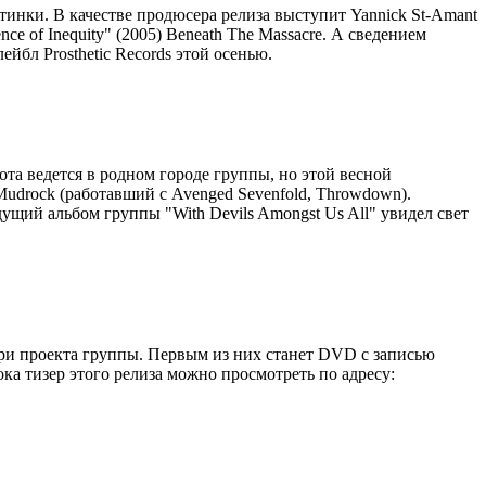
астинки. В качестве продюсера релиза выступит Yannick St-Amant
ce of Inequity" (2005) Beneath The Massacre. А сведением
ейбл Prosthetic Records этой осенью.
ота ведется в родном городе группы, но этой весной
udrock (работавший с Avenged Sevenfold, Throwdown).
дущий альбом группы "With Devils Amongst Us All" увидел свет
три проекта группы. Первым из них станет DVD с записью
ока тизер этого релиза можно просмотреть по адресу: