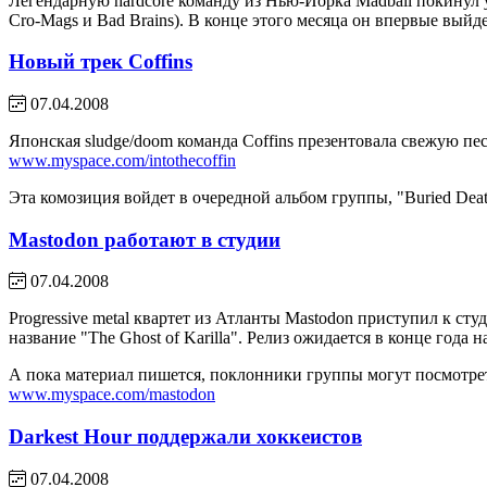
Легендарную hardcore команду из Нью-Йорка Madball покинул у
Cro-Mags и Bad Brains). В конце этого месяца он впервые выйде
Новый трек Coffins
07.04.2008
Японская sludge/doom команда Coffins презентовала свежую пе
www.myspace.com/intothecoffin
Эта комозиция войдет в очередной альбом группы, "Buried Deat
Mastodon работают в студии
07.04.2008
Progressive metal квартет из Атланты Mastodon приступил к ст
название "The Ghost of Karilla". Релиз ожидается в конце года
А пока материал пишется, поклонники группы могут посмотрет
www.myspace.com/mastodon
Darkest Hour поддержали хоккеистов
07.04.2008