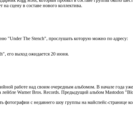
дарник Rigg Ross, который пробыл в составе группы около шести
т на сцену в составе нового коллектива.
сню "Under The Stench", прослушать которую можно по адресу:
h", его выход ожидается 20 июня.
удийной работе над своим очередным альбомом. В начале года уже
 на лейбле Warner Bros. Records. Предыдущий альбом Mastodon "Bl
ь фотографии с недавнего шоу группы на майспейс-странице ко