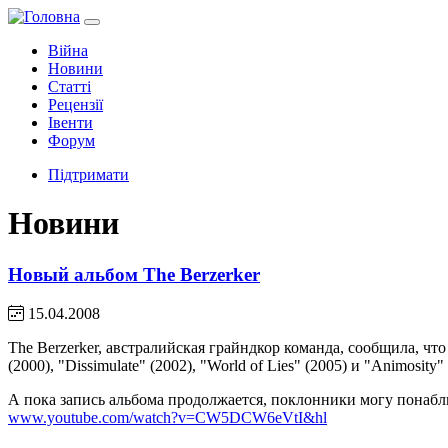
Війна
Новини
Статті
Рецензії
Івенти
Форум
Підтримати
Новини
Новый альбом The Berzerker
15.04.2008
The Berzerker, австралийская грайндкор команда, сообщила, ч
(2000), "Dissimulate" (2002), "World of Lies" (2005) и "Animosit
А пока запись альбома продолжается, поклонники могу понаблю
www.youtube.com/watch?v=CW5DCW6eVtI&hl