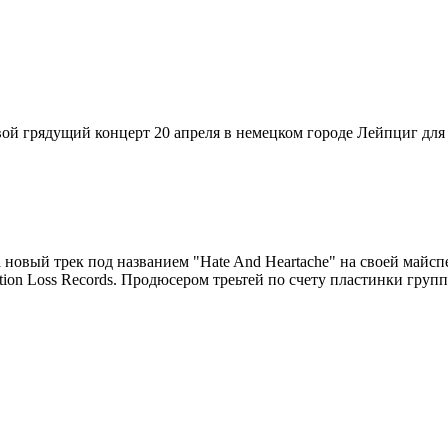
вой грядущий концерт 20 апреля в немецком городе Лейпциг дл
ала новый трек под названием "Hate And Heartache" на своей май
ation Loss Records. Продюсером треьтей по счету пластинки груп