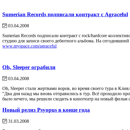
Sumerian Records подписали контракт с Agraceful
03.04.2008
Sumerian Records подписали контракт с rock/hardcore коллективо
студию для записи своего дебютного альбома. На сегодняшний
www.myspace.com/agraceful
Oh, Sleeper ограбили
03.04.2008
Oh, Sleeper стали жертвами воров, во время своего тура в Клив
"Два дня назад мы вновь отправились в тур. Всё проходило пр
было нечего, мы решили сходить в кинотеатр на новый фильм 
Новый релиз Psyopus в конце года
31.03.2008