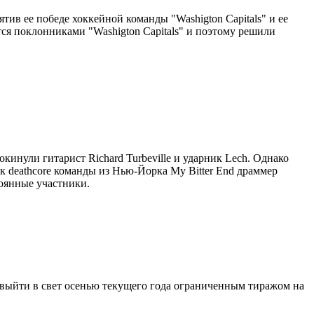
ятив ее победе хоккейной команды "Washigton Capitals" и ее
тся поклонниками "Washigton Capitals" и поэтому решили
кинули гитарист Richard Turbeville и ударник Lech. Однако
к deathcore команды из Нью-Йорка My Bitter End драммер
тоянные участники.
 выйти в свет осенью текущего года ограниченным тиражом на