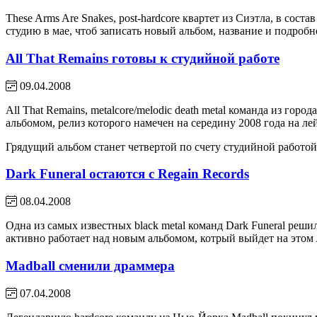
These Arms Are Snakes, post-hardcore квартет из Сиэтла, в соста
студию в мае, чтоб записать новый альбом, название и подроб
All That Remains готовы к студийной работе
09.04.2008
All That Remains, metalcore/melodic death metal команда из гор
альбомом, релиз которого намечен на середину 2008 года на лей
Грядущий альбом станет четвертой по счету студийной работой 
Dark Funeral остаются с Regain Records
08.04.2008
Одна из самых известных black metal команд Dark Funeral реши
активно работает над новым альбомом, котрый выйдет на этом 
Madball сменили драммера
07.04.2008