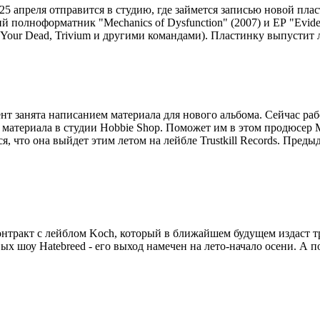
ля 25 апреля отправится в студию, где займется записью новой пл
ий полноформатник "Mechanics of Dysfunction" (2007) и ЕР "Eviden
 Your Dead, Trivium и другими командами). Пластинку выпустит л
ент занята написанием материала для нового альбома. Сейчас раб
материала в студии Hobbie Shop. Поможет им в этом продюсер M
, что она выйдет этим летом на лейбле Trustkill Records. Преды
контракт с лейблом Koch, который в ближайшем будущем издаст 
ых шоу Hatebreed - его выход намечен на лето-начало осени. А п