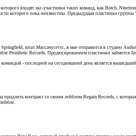
в которого входят экс-участники таких команд, как Botch, Nineiron
ности которого пока неизвестны. Предыдущая пластинка группы "
ода Springfield, штат Массачусеттс, в мае отправится в студию Au
бле Prosthetic Records. Продюсированием пластинки займется Jas
командой - последней на сегодняшний день является вышедший в 
ла продлить контракт со своим лейблом Regain Records, с которы
лейбле.