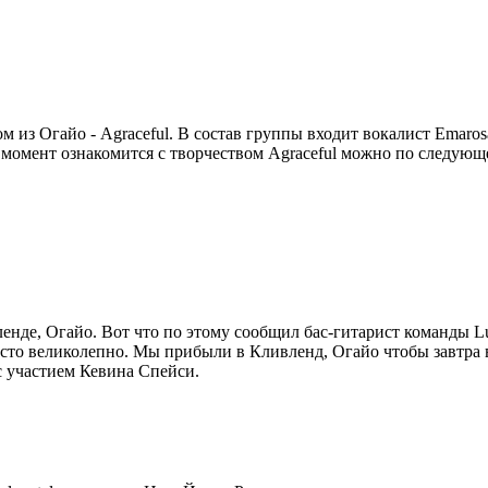
м из Огайо - Agraceful. В состав группы входит вокалист Emarosa 
 момент ознакомится с творчеством Agraceful можно по следующ
ленде, Огайо. Вот что по этому сообщил бас-гитарист команды Luc
осто великолепно. Мы прибыли в Кливленд, Огайо чтобы завтра в
с участием Кевина Спейси.