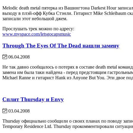
Melodic death metal пятерка из Вашингтона Darkest Hour записа
выходу в плэй-офф Кубка Стэнли. Гитарист Mike Schleibaum ск
записали этот небольшой джем.
Прослушать трек можно по адресу:
www.myspace.com/letsgocapsmusic
Through The Eyes Of The Dead нашли замену
06.04.2008
Не так давно сообщалось о потерях в составе death metal кома
замена им была таки найдена - перед предстоящим гастрольным
Michael Ranne и гитарист Hank из Anyone But You. Эти двое п
Сплит Thursday и Envy
03.04.2008
Thursday официально сообщили о своих планах по поводу запи
Temporary Residence Ltd. Thursday прокомментировали ситуац