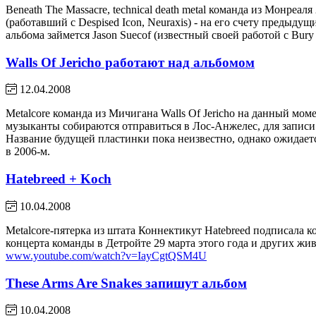
Beneath The Massacre, technical death metal команда из Монреа
(работавший с Despised Icon, Neuraxis) - на его счету предыдущ
альбома займется Jason Suecof (известный своей работой с Bury
Walls Of Jericho работают над альбомом
12.04.2008
Metalcore команда из Мичигана Walls Of Jericho на данный мом
музыканты собираются отправиться в Лос-Анжелес, для записи 
Название будущей пластинки пока неизвестно, однако ожидается
в 2006-м.
Hatebreed + Koch
10.04.2008
Metalcore-пятерка из штата Коннектикут Hatebreed подписала 
концерта команды в Детройте 29 марта этого года и других жив
www.youtube.com/watch?v=IayCgtQSM4U
These Arms Are Snakes запишут альбом
10.04.2008