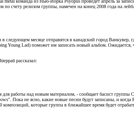
al metal команда из Нью-Йорка Psyopus проведет апрель за запис
ым по счету релизом группы, намечен на конец 2008 года на лейбл
 в следующем месяце отправятся в канадский город Ванкувер, г
ping Young Lad) поможет им записать новый альбом. Ожидается, ч
eppati рассказал:
 для работы над новым материалом, - сообщает басист группы Co
s". Пока не ясно, какие новые песни будут записаны, и когда R
0 композиций, которые группа в ближайшее время будет отрабат