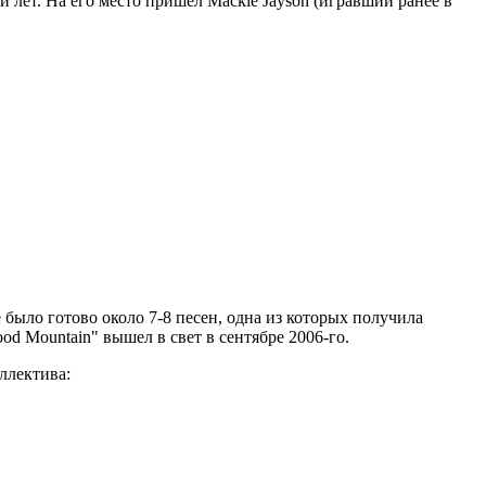
 лет. На его место пришел Mackie Jayson (игравший ранее в
 было готово около 7-8 песен, одна из которых получила
ood Mountain" вышел в свет в сентябре 2006-го.
ллектива: