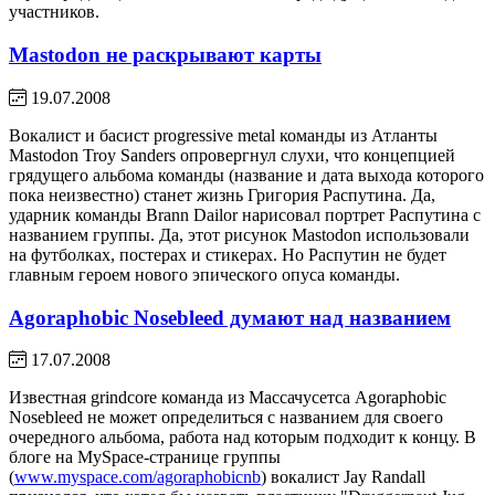
участников.
Mastodon не раскрывают карты
19.07.2008
Вокалист и басист progressive metal команды из Атланты
Mastodon Troy Sanders опровергнул слухи, что концепцией
грядущего альбома команды (название и дата выхода которого
пока неизвестно) станет жизнь Григория Распутина. Да,
ударник команды Brann Dailor нарисовал портрет Распутина с
названием группы. Да, этот рисунок Mastodon использовали
на футболках, постерах и стикерах. Но Распутин не будет
главным героем нового эпического опуса команды.
Agoraphobic Nosebleed думают над названием
17.07.2008
Известная grindcore команда из Массачусетса Agoraphobic
Nosebleed не может определиться с названием для своего
очередного альбома, работа над которым подходит к концу. В
блоге на MySpace-странице группы
(
www.myspace.com/agoraphobicnb
) вокалист Jay Randall