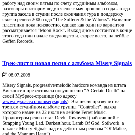
работу над своим пятым по счету студийным альбомом,
разговоры о котором ведутся еще с мая прошлого года - тогда
группа засела в студии после окончания тура в поддержку
своего релиза 2006 года "The Sufferer & the Witness". Название
пластинки пока неизвестно, однако как один из вариантов
рассматривается "Moon Rock". Выход диска состоится в конце
этого года или начале следующего и, скорее всего, на лейбле
Geffen Records.
Трек-лист и новая песня с альбома Misery Signals
08.07.2008
Misery Signals, progressive/melodic hardcore команда из штата
Висконсин презентовала новую песню "A Certain Death" на
своей MySpace-странице (по адресу
www.myspace.com/miserysignals
). Эта песня прозвучит на
третьем студийном альбоме группы "Controller", выход
которого намен на 22 июля на лейбле Ferret Music.
Продюсером релиза стал Devin Townsend (работавший с
Strapping Young Lad, Darkest hour, Lamb Of God, Soilwork, а
также с Misery Signals над их дебютным релизом "Of Malice,
and the Magnum Heart").