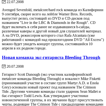
22.07.2008
Avenged Sevenfold, metalcore/hard rock команда из Калифорнии
9 сентября, скорее всего на лейбле Warner Bros. Records,
выпустит релиз, состоящий из DVD и CD-дисков под
названием "Live in the LBC & Diamonds in the Rough". CD
будет включать в себя ранее не издававшиеся b-сайды,
различные каверы и другой новый для слушателей материал.
А на DVD, режиссером которого стал Rafa Alcantara (уже
работавший с командой над прошлогодним DVD "All Excess")
можно будет увидеть концерт группы, состоявшийся 10
апреля в их родном городе.
Новая команда экс-гитариста Bleeding Through
20.07.2008
Гитарист Scott Danough (экс-участник калифорнийской
metalcore команды Bleeding Through) и вокалист Mike Fisketti
(принимавший участие в составе групп Martyr A.D. и Enola
Grey) основали новый проект под названием The Crimson
Tide. Другими членами команды стали ударник Sean Mallet и
бас-гитарист Todd Lewis. Как утверждают участники
новоиспеченной группы, в их звучании будут присутствовать
черты, роднящие The Crimson Tide с предыдущими командами