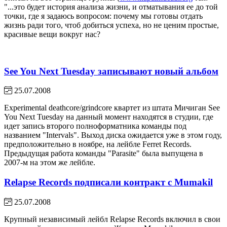
"...это будет история анализа жизни, и отматывания ее до той
точки, где я задаюсь вопросом: почему мы готовы отдать
жизнь ради того, чтоб добиться успеха, но не ценим простые,
красивые вещи вокруг нас?
See You Next Tuesday записывают новый альбом
25.07.2008
Experimental deathcore/grindcore квартет из штата Мичиган See
You Next Tuesday на данный момент находятся в студии, где
идет запись второго полноформатника команды под
названием "Intervals". Выход диска ожидается уже в этом году,
предположительно в ноябре, на лейбле Ferret Records.
Предыдущая работа команды "Parasite" была выпущена в
2007-м на этом же лейбле.
Relapse Records подписали контракт с Mumakil
25.07.2008
Крупный независимый лейбл Relapse Records включил в свои