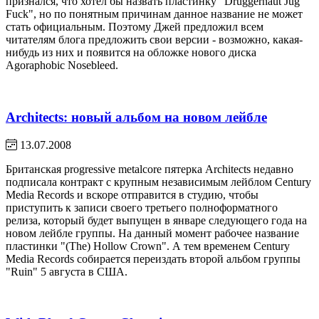
признался, что хотел бы назвать пластинку "Druggernaut Jug
Fuck", но по понятным причинам данное название не может
стать официальным. Поэтому Джей предложил всем
читателям блога предложить свои версии - возможно, какая-
нибудь из них и появится на обложке нового диска
Agoraphobic Nosebleed.
Architects: новый альбом на новом лейбле
13.07.2008
Британская progressive metalcore пятерка Architects недавно
подписала контракт с крупным независимым лейблом Century
Media Records и вскоре отправится в студию, чтобы
приступить к записи своего третьего полноформатного
релиза, который будет выпущен в январе следующего года на
новом лейбле группы. На данный момент рабочее название
пластинки "(The) Hollow Crown". А тем временем Century
Media Records собирается переиздать второй альбом группы
"Ruin" 5 августа в США.