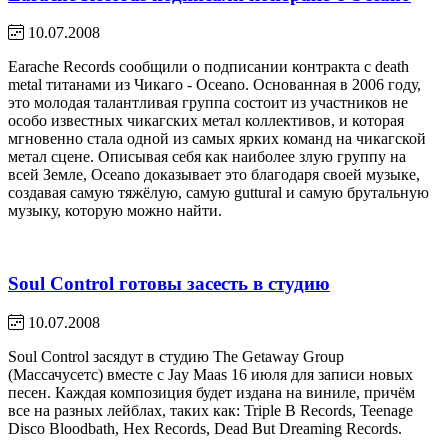
10.07.2008
Earache Records сообщили о подписании контракта с death
metal титанами из Чикаго - Oceano. Основанная в 2006 году,
это молодая талантливая группа состоит из участников не
особо известных чикагских метал коллективов, и которая
мгновенно стала одной из самых ярких команд на чикагской
метал сцене. Описывая себя как наиболее злую группу на
всей Земле, Oceano доказывает это благодаря своей музыке,
создавая самую тяжёлую, самую guttural и самую брутальную
музыку, которую можно найти.
Soul Control готовы засесть в студию
10.07.2008
Soul Control засядут в студию The Getaway Group
(Массачусетс) вместе с Jay Maas 16 июля для записи новых
песен. Каждая композиция будет издана на виниле, причём
все на разных лейблах, таких как: Triple B Records, Teenage
Disco Bloodbath, Hex Records, Dead But Dreaming Records.