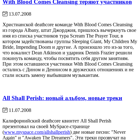
With Blood Comes Cleansing теряют участников
13.07.2008
Христианской deathcore команде With Blood Comes Cleansing
из города Albany, штат Джорджия, пришлось вычеркнуть свое
имя из списка участников тура Scream The Prayer Tour, в
котором задействованы группы Sleeping Giant, My Children My
Bride, Impending Doom и другие. А произошло это из-за того,
что вокалист Dean Atkinson и ударник Dennis Frazier решили
покинуть команду, чтобы посвятить себя другим занятиям.
При этом оставшиеся участники With Blood Comes Cleansing
остались с Дином и Деннисом в дружеских отношениях и не
стали искать замену выбывшим музыкантам.
All Shall Perish: новый альбом, новые треки
11.07.2008
Калифорнийский deathcore квинтет All Shall Perish
презентовал на своей MySpace-странице
(
www.myspace.com/allshallperish
) две новые песни: "Never
Again" и "Awaken The Dreamers". Эти треки прозвучат на