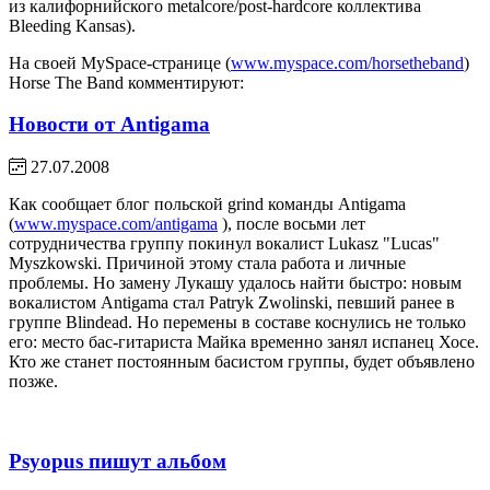
из калифорнийского metalcore/post-hardcore коллектива
Bleeding Kansas).
На своей MySpace-странице (
www.myspace.com/horsetheband
)
Horse The Band комментируют:
Новости от Antigama
27.07.2008
Как сообщает блог польской grind команды Antigama
(
www.myspace.com/antigama
), после восьми лет
сотрудничества группу покинул вокалист Lukasz "Lucas"
Myszkowski. Причиной этому стала работа и личные
проблемы. Но замену Лукашу удалось найти быстро: новым
вокалистом Antigama стал Patryk Zwolinski, певший ранее в
группе Blindead. Но перемены в составе коснулись не только
его: место бас-гитариста Майка временно занял испанец Хосе.
Кто же станет постоянным басистом группы, будет объявлено
позже.
Psyopus пишут альбом