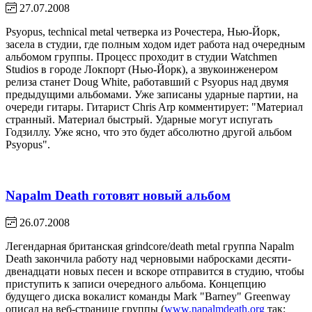
27.07.2008
Psyopus, technical metal четверка из Рочестера, Нью-Йорк,
засела в студии, где полным ходом идет работа над очередным
альбомом группы. Процесс проходит в студии Watchmen
Studios в городе Локпорт (Нью-Йорк), а звукоинженером
релиза станет Doug White, работавший с Psyopus над двумя
предыдущими альбомами. Уже записаны ударные партии, на
очереди гитары. Гитарист Chris Arp комментирует: "Материал
странный. Материал быстрый. Ударные могут испугать
Годзиллу. Уже ясно, что это будет абсолютно другой альбом
Psyopus".
Napalm Death готовят новый альбом
26.07.2008
Легендарная британская grindcore/death metal группа Napalm
Death закончила работу над черновыми набросками десяти-
двенадцати новых песен и вскоре отправится в студию, чтобы
приступить к записи очередного альбома. Концепцию
будущего диска вокалист команды Mark "Barney" Greenway
описал на веб-странице группы (
www.napalmdeath.org
так: