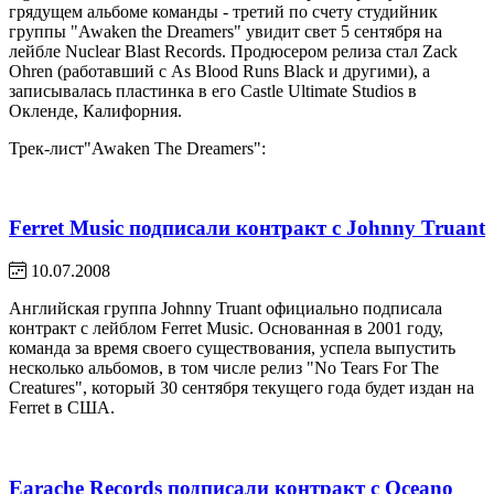
грядущем альбоме команды - третий по счету студийник
группы "Awaken the Dreamers" увидит свет 5 сентября на
лейбле Nuclear Blast Records. Продюсером релиза стал Zack
Ohren (работавший с As Blood Runs Black и другими), а
записывалась пластинка в его Castle Ultimate Studios в
Окленде, Калифорния.
Трек-лист"Awaken The Dreamers":
Ferret Music подписали контракт с Johnny Truant
10.07.2008
Английская группа Johnny Truant официально подписала
контракт с лейблом Ferret Music. Основанная в 2001 году,
команда за время своего существования, успела выпустить
несколько альбомов, в том числе релиз "No Tears For The
Creatures", который 30 сентября текущего года будет издан на
Ferret в США.
Earache Records подписали контракт с Oceano