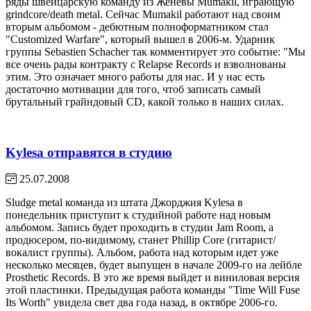
ряды швейцарскую команду из Женевы Mumakil, играющую
grindcore/death metal. Сейчас Mumakil работают над своим
вторым альбомом - дебютным полноформатником стал
"Customized Warfare", который вышел в 2006-м. Ударник
группы Sebastien Schacher так комментирует это событие: "Мы
все очень рады контракту с Relapse Records и взволнованы
этим. Это означает много работы для нас. И у нас есть
достаточно мотивации для того, чтоб записать самый
брутальный грайндовый CD, какой только в наших силах.
Kylesa отправятся в студию
25.07.2008
Sludge metal команда из штата Джорджия Kylesa в
понедельник приступит к студийной работе над новым
альбомом. Запись будет проходить в студии Jam Room, а
продюсером, по-видимому, станет Phillip Core (гитарист/
вокалист группы). Альбом, работа над которым идет уже
несколько месяцев, будет выпущен в начале 2009-го на лейбле
Prosthetic Records. В это же время выйдет и виниловая версия
этой пластинки. Предыдущая работа команды "Time Will Fuse
Its Worth" увидела свет два года назад, в октябре 2006-го.