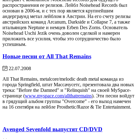
распространения ее релизов. Лейбл Noisehead Records был
основан в 2006-м, и с тех пор является крупнейшим
андерграунд метал лейблом в Австрии. На его счету релизы
австрийских команд Arcanum, Darkside и Collapse 7, а также
итальянцев Neptune и немцев Erben Des Zorns. Основатель
Noisehead Uschi Jezik очень доволен сделкой и намерен
приложить все усилия, чтобы это сотрудничество было
успешным.
Новые песни от All That Remains
22.07.2008
All That Remains, metalcore/melodic death metal команда из
города Springfield, штат Массачусетс, презентовала два новых
трека: "Before the Damned" и "Relinquish" на своей MySpace-
странице (
www.myspace.com/allthatremains
). Эти песни войдут
в грядущий альбом группы "Overcome" - его выход намечен
на 16 сентября на лейбле Prosthetic/Razor & Tie Entertainment.
Avenged Sevenfold выпустят CD/DVD