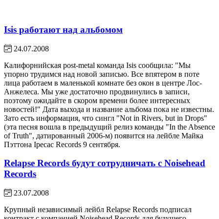
Isis работают над альбомом
24.07.2008
Калифорнийская post-metal команда Isis сообщила: "Мы
упорно трудимся над новой записью. Все впятером в поте
лица работаем в маленькой комнате без окон в центре Лос-
Анжелеса. Мы уже достаточно продвинулись в записи,
поэтому ожидайте в скором времени более интересных
новостей!" Дата выхода и название альбома пока не известны.
Зато есть информация, что сингл "Not in Rivers, but in Drops"
(эта песня вошла в предыдущий релиз команды "In the Absence
of Truth", датированный 2006-м) появится на лейбле Майка
Пэттона Ipecac Records 9 сентября.
Relapse Records будут сотрудничать с Noisehead
Records
23.07.2008
Крупный независимый лейбл Relapse Records подписал
контракт с компанией Noisehead Records для будущего