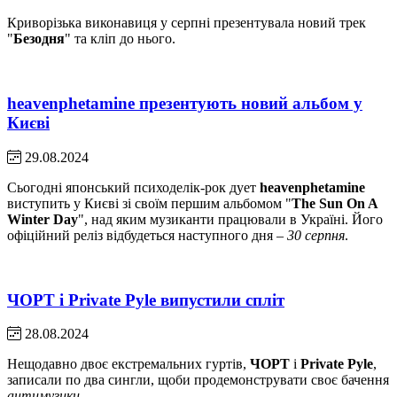
Криворізька виконавиця у серпні презентувала новий трек
"
Безодня
" та кліп до нього.
heavenphetamine презентують новий альбом у
Києві
29.08.2024
Сьогодні японський психоделік-рок дует
heavenphetamine
виступить у Києві зі своїм першим альбомом "
The Sun On A
Winter Day
", над яким музиканти працювали в Україні. Його
офіційний реліз відбудеться наступного дня –
30 серпня
.
ЧОРТ і Private Pyle випустили спліт
28.08.2024
Нещодавно двоє екстремальних гуртів,
ЧОРТ
і
Private Pyle
,
записали по два сингли, щоби продемонструвати своє бачення
антимузики
.