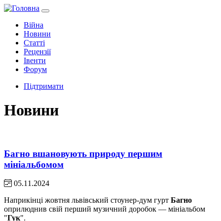
Війна
Новини
Статті
Рецензії
Івенти
Форум
Підтримати
Новини
Багно вшановують природу першим
мініальбомом
05.11.2024
Наприкінці жовтня львівський стоунер-дум гурт
Багно
оприлюднив свій перший музичний доробок — мініальбом
"
Гук
".