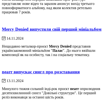
представляє нове відео та заразом анонсує вихід третього
повноформатного альбому, над яким колектив ретельно
працював 7 років.
Mercy Denied випустили свій перший мініальбом
14.11.2024
Нещодавно металкор-проєкт
Mercy Denied
представив
українськомовний мініальбом "
Палає
". До нього ввійшли
композиції як на особисту, так і на соціальну тематику.
nearr випускає сингл про розставання
13.11.2024
Минулого тижня сольний інді-рок проєкт
nearr
оприлюднив
десятихвилинний сингл "Довільні структури". Це перший
реліз виконавця за останні шість років.