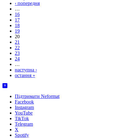
‹ попередня
…
16
17
18
19
20
21
22
23
24
…
наступна ›
остання »
Підтримати Neformat
Facebook
Instagram
YouTube
TikTok
Telegram
X
Spotify