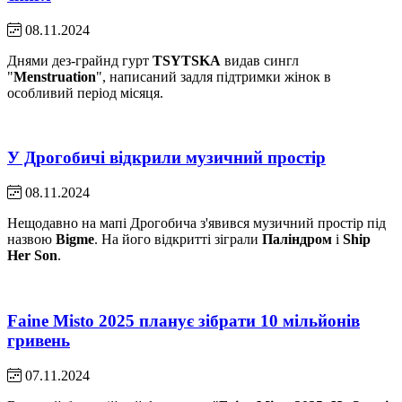
08.11.2024
Днями дез-грайнд гурт
TSYTSKA
видав сингл
"
Menstruation
", написаний задля підтримки жінок в
особливий період місяця.
У Дрогобичі відкрили музичний простір
08.11.2024
Нещодавно на мапі Дрогобича з'явився музичний простір під
назвою
Bigme
. На його відкритті зіграли
Паліндром
і
Ship
Her Son
.
Faine Misto 2025 планує зібрати 10 мільйонів
гривень
07.11.2024