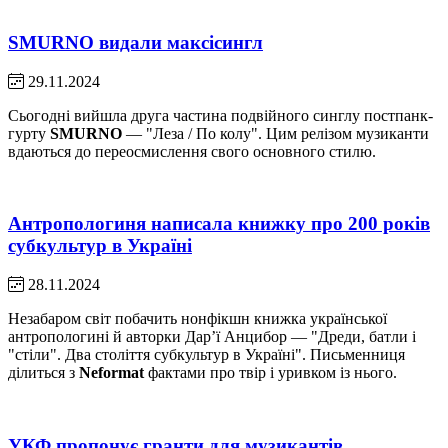
SMURNO видали максісингл
29.11.2024
Сьогодні вийшла друга частина подвійного синглу постпанк-
гурту
SMURNO
— "Леза / По колу". Цим релізом музиканти
вдаються до переосмислення свого основного стилю.
Антропологиня написала книжку про 200 років
субкультур в Україні
28.11.2024
Незабаром світ побачить нонфікшн книжка української
антропологині й авторки Дарʼї Анцибор — "Дреди, батли і
"стіли". Два століття субкультур в Україні". Письменниця
ділиться з
Neformat
фактами про твір і уривком із нього.
УКФ пропонує гранти для музикантів