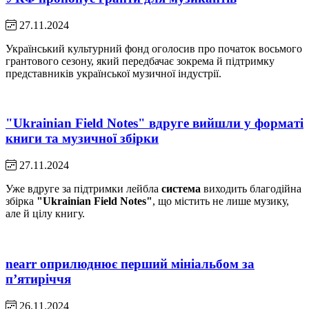
27.11.2024
Український культурний фонд оголосив про початок восьмого
грантового сезону, який передбачає зокрема й підтримку
представників української музичної індустрії.
"Ukrainian Field Notes" вдруге вийшли у форматі
книги та музичної збірки
27.11.2024
Уже вдруге за підтримки лейбла
система
виходить благодійна
збірка
"Ukrainian Field Notes"
, що містить не лише музику,
але й цілу книгу.
nearr оприлюднює перший мініальбом за
пʼятиріччя
26.11.2024