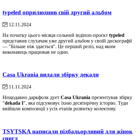
typeled оприлюднив свій другий альбом
12.11.2024
На початку цього місяця сольний індіпоп-проєкт
typeled
представив слухачам уже другий альбом у своїй дискографії
— "Більше ніж здається". Це перший реліз, над яким
виконавець працював не один.
Casa Ukrania видали збірку декади
11.11.2024
Нещодавно даркфолк дует
Casa Ukrania
презентував збірку
"
dekada I
", яка підсумовує їхню десятирічну історію. Туди
ввійшли композиції з усіх етапів розвитку колективу.
TSYTSKA написали підбадьорливий для жінок
сингл