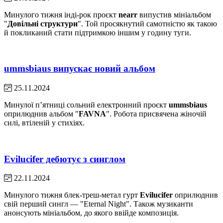
Минулого тижня інді-рок проєкт
nearr
випустив мініальбом
"
Довільні структури
". Той просякнутий самотністю як такою
й покликаний стати підтримкою іншим у годину туги.
ummsbiaus випускає новий альбом
25.11.2024
Минулої пʼятниці сольний електронний проєкт
ummsbiaus
оприлюднив альбом "
FAVNA
". Робота присвячена жіночій
силі, втіленій у стихіях.
Evilucifer дебютує з синглом
22.11.2024
Минулого тижня блек-треш-метал гурт
Evilucifer
оприлюднив
свій перший сингл — "Eternal Night". Також музиканти
анонсують мініальбом, до якого ввійде композиція.