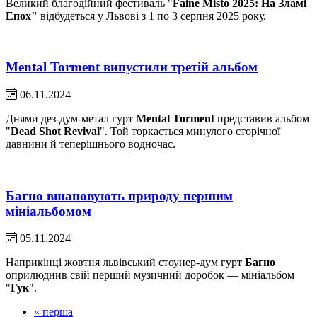
Великий благодійний фестиваль "
Faine Misto 2025: На Зламі
Епох"
відбудеться у Львові з 1 по 3 серпня 2025 року.
Mental Torment випустили третій альбом
06.11.2024
Днями дез-дум-метал гурт
Mental Torment
представив альбом
"
Dead Shot Revival
". Той торкається минулого сторічної
давнини й теперішнього водночас.
Багно вшановують природу першим
мініальбомом
05.11.2024
Наприкінці жовтня львівський стоунер-дум гурт
Багно
оприлюднив свій перший музичний доробок — мініальбом
"
Гук
".
« перша