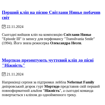
Перший кліп на пісню Світлани Няньо побачив
світ
22.11.2024
Сьогодні вийшов кліп на композицію
Світлани Няньо
"Episode III" із запису для перфомансу "Transilvania Smile"
(1994). Його зняла режисерка
Олександра Несен
.
Мортидо презентують чуттєвий кліп до пісні
"Ніжність"
21.11.2024
Наприкінці серпня за підтримки лейбла
Neformat Family
дніпровський дезрок гурт
Мортидо
представив свій перший
повноформатний альбом "
Ніжність
", а сьогодні команда
повертається з кліпом до однойменного треку.