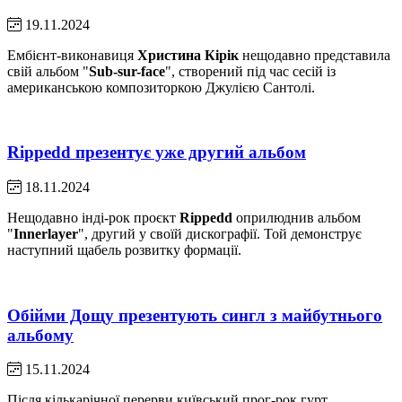
19.11.2024
Ембієнт-виконавиця
Христина Кірік
нещодавно представила
свій альбом "
Sub-sur-face
", створений під час сесій із
американською композиторкою Джулією Сантолі.
Rippedd презентує уже другий альбом
18.11.2024
Нещодавно інді-рок проєкт
Rippedd
оприлюднив альбом
"
Innerlayer
", другий у своїй дискографії. Той демонструє
наступний щабель розвитку формації.
Обійми Дощу презентують сингл з майбутнього
альбому
15.11.2024
Після кількарічної перерви київський прог-рок гурт