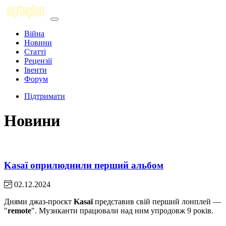
Війна
Новини
Статті
Рецензії
Івенти
Форум
Підтримати
Новини
Kasaï оприлюднили перший альбом
02.12.2024
Днями джаз-проєкт
Kasaï
представив свій перший лонплей —
"
remote
". Музиканти працювали над ним упродовж 9 років.