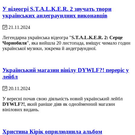
У відеогрі S.T.A.L.K.E.R. 2 звучать твори
українських андеграундних виконавців
21.11.2024
Легендарна українська відеогра "
S.T.A.L.K.E.R. 2: Серце
Чорнобиля
", яка вийшла 20 листопада, вміщує чимало годин
української музики, зокрема й андеграундної.
Український магазин вінілу DYWLF?! переріс у
лейбл
20.11.2024
У вересні почав свою діяльність новий український лейбл
DYWLF?!
, який раніше діяв як однойменний магазин
вінілових видань.
Христина Кірік оприлюднила альбом