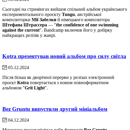
Сьогодні на стримінгах вийшов спільний альбом українського
експериментального проєкту
Tungu
, австрійської
композиторки
Мії Забелки
й німецького композитора
Штефана Штрассера
— "
the confidence of one swimming
against the current
". Bandcamp включив його у добірку
найкращих релізів у жанрі.
Kotra презентував новий альбом про силу світла
05.12.2024
Після більш як дворічної перерви у релізах електронний
проєкт
Kotra
повертається з новим повноформатним
альбомом "
Grit Light
".
Bez Gruntu випустили другий мініальбом
04.12.2024
Минулого тижня мінімал-вейв формація
Bez Gruntu