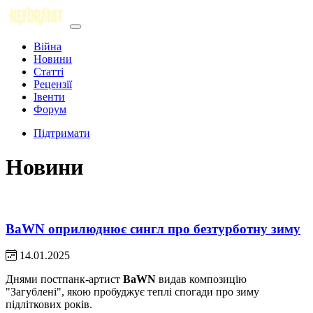
Війна
Новини
Статті
Рецензії
Івенти
Форум
Підтримати
Новини
BaWN оприлюднює сингл про безтурботну зиму
14.01.2025
Днями постпанк-артист
BaWN
видав композицію
"Загублені", якою пробуджує теплі спогади про зиму
підліткових років.