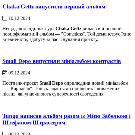
Chaka Gettz випустили перший альбом
10.12.2024
Нещодавно інді-рок-гурт
Chaka Gettz
видав свій перший
повноформатний альбом — "Cometless". Той демонструє їхню
впевненість, здобуту за час існування проєкту.
Small Depo випустили мініальбом контрастів
09.12.2024
Постпанк-проєкт
Small Depo
оприлюднив новий мініальбом
— "Карнавал". Той складається з повільних і виважених
пісень, які унаочнюють суперечності сьогодення.
Tungu написав альбом разом із Мією Забелкою і
Штефаном Штрассером
06.12.2024