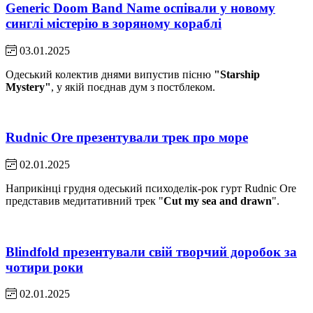
Generic Doom Band Name оспівали у новому
синглі містерію в зоряному кораблі
03.01.2025
Одеський колектив днями випустив пісню
"Starship
Mystery"
, у якій поєднав дум з постблеком.
Rudnic Ore презентували трек про море
02.01.2025
Наприкінці грудня одеський психоделік-рок гурт Rudnic Ore
представив медитативний трек "
Cut my sea and drawn
".
Blindfold презентували свій творчий доробок за
чотири роки
02.01.2025