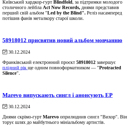
Київський хардкор-гурт
Blindfold
, за підтримки молодого
столичного лейбла
Act Now Records,
днями представив
перший свій альбом "
Led by the Blind".
Реліз насамперед
потішив фанів металкору старої школи.
58918012 присвятив новий альбом мовчанню
30.12.2024
Франківський електронний проєкт
58918012
завершує
плідний рік
ще одним повноформатником — "
Protracted
Silence
".
Marevo випускають сингл і анонсують EP
30.12.2024
Днями скрімо-гурт
Marevo
оприлюднив сингл "Вихор". Він
торує шлях до майбутнього мініальбому артистів.