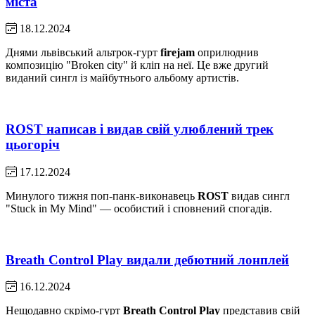
міста
18.12.2024
Днями львівський альтрок-гурт
firejam
оприлюднив
композицію "Broken city" й кліп на неї. Це вже другий
виданий сингл із майбутнього альбому артистів.
ROST написав і видав свій улюблений трек
цьогоріч
17.12.2024
Минулого тижня поп-панк-виконавець
ROST
видав сингл
"Stuck in My Mind" — особистий і сповнений спогадів.
Breath Control Play видали дебютний лонплей
16.12.2024
Нещодавно скрімо-гурт
Breath Control Play
представив свій