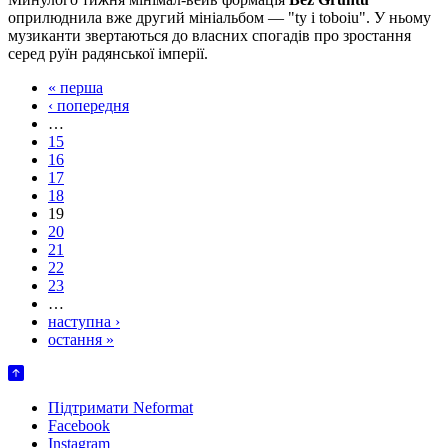
оприлюднила вже другий мініальбом — "ty i toboiu". У ньому
музиканти звертаються до власних спогадів про зростання
серед руїн радянської імперії.
« перша
‹ попередня
…
15
16
17
18
19
20
21
22
23
…
наступна ›
остання »
Підтримати Neformat
Facebook
Instagram