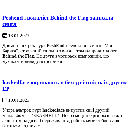
Poshend і вокаліст Behind the Flag записали
сингл
13.01.2025
Днями панк-рок-гурт
PoshEnd
представив сингл "Мій
Барига", створений спільно з вокалістом жанрових колег
Behind the Flag
. Це друга з чотирьох композицій, що
музиканти видадуть цієї зими.
hackedface поринають у безтурботність із другим
EP
10.01.2025
Учора альтрок-гурт
hackedface
випустив свій другий
мініальбом — "SEASHELL". Його емоційне різноманіття, з
акцентом на дитячі переживання, робить музику близькою
багатьом водночас.