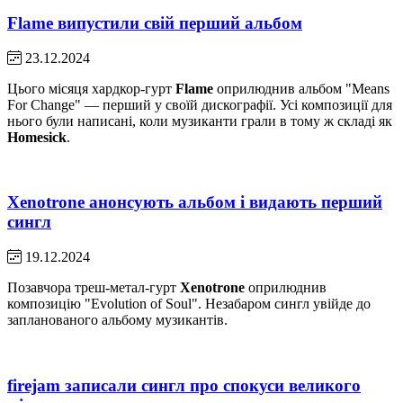
Flame випустили свій перший альбом
23.12.2024
Цього місяця хардкор-гурт
Flame
оприлюднив альбом "Means
For Change" — перший у своїй дискографії. Усі композиції для
нього були написані, коли музиканти грали в тому ж складі як
Homesick
.
Xenotrone анонсують альбом і видають перший
сингл
19.12.2024
Позавчора треш-метал-гурт
Xenotrone
оприлюднив
композицію "Evolution of Soul". Незабаром сингл увійде до
запланованого альбому музикантів.
firejam записали сингл про спокуси великого