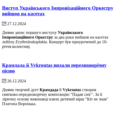
Виступ Українського Імпровізаційного Оркестру
вийшов на касетах
27.12.2024
Днями запис першого виступу
Українського
Імпровізаційного Оркестру
за два роки вийшов на касетах
лейблу
Erythroleukoplakia
. Концерт був приурочений до 10-
річчя колективу.
Крамдада й Vykroutas видали передноворічну
пісню
26.12.2024
Днями творчий дует
Крамдада
й
Vykroutas
створив
святково-передноворічну композицію "Падав сніг". За її
ліричну основу виконавці взяли дитячий вірш "Кіт не знав"
Платона Воронька.