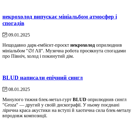
некрохолод випускає мініальбом атмосфер і
спогадів
09.01.2025
Нещодавно дарк-ембієнт-проєкт
некрохолод
оприлюднив
мініальбом "∅f Λll". Музична робота просякнута спогадами
про Північ, холод і покинутий дім.
BLUD написали епічний сингл
08.01.2025
Минулого тижня блек-метал-гурт
BLUD
оприлюднив сингл
"Groza" — другий у своїй дискографії. У ньому поєднані
лірична краса акустики на вступі й хаотична сила блек-металу
впродовж композиції.