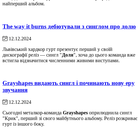
найперший альбом.
The way it burns дебютували з синглом про долю
12.12.2024
Львівський хардкор гурт презентує перший у своїй
дискографії реліз — сингл "
Доля
", хоча до цього команда вже
встигла відзначитися численними живими виступами.
Grayshapes видають сингл і починають нову еру
звучання
12.12.2024
Сьогодні металкор-команда
Grayshapes
оприлюднила сингл
"Крик", перший зі свого майбутнього альбому. Реліз розкриває
гурт із іншого боку.