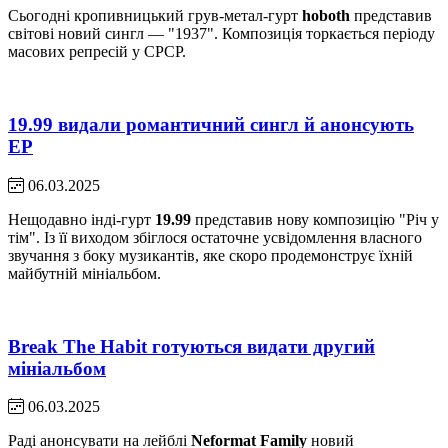
Сьогодні кропивницький грув-метал-гурт
hoboth
представив
світові новий сингл — "1937". Композиція торкається періоду
масових репресій у СРСР.
19.99 видали романтичний сингл й анонсують
EP
06.03.2025
Нещодавно інді-гурт
19.99
представив нову композицію "Річ у
тім". Із її виходом збіглося остаточне усвідомлення власного
звучання з боку музикантів, яке скоро продемонструє їхній
майбутній мініальбом.
Break The Habit готуються видати другий
мініальбом
06.03.2025
Раді анонсувати на лейблі
Neformat Family
новий