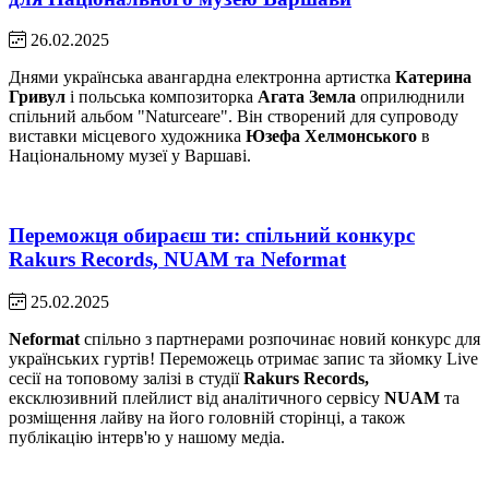
26.02.2025
Днями українська авангардна електронна артистка
Катерина
Гривул
і польська композиторка
Агата Земла
оприлюднили
спільний альбом "Naturceare". Він створений для супроводу
виставки місцевого художника
Юзефа Хелмонського
в
Національному музеї у Варшаві.
Переможця обираєш ти: спільний конкурс
Rakurs Records, NUAM та Neformat
25.02.2025
Neformat
спільно з партнерами розпочинає новий конкурс для
українських гуртів! Переможець отримає запис та зйомку Live
сесії на топовому залізі в студії
Rakurs Records,
ексклюзивний плейлист від аналітичного сервісу
NUAM
та
розміщення лайву на його головній сторінці, а також
публікацію інтерв'ю у нашому медіа.