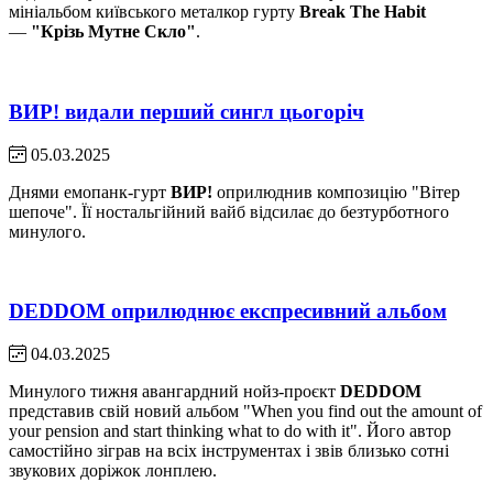
мініальбом київського металкор гурту
Break The Habit
—
"Крізь Мутне Скло"
.
ВИР! видали перший сингл цьогоріч
05.03.2025
Днями емопанк-гурт
ВИР!
оприлюднив композицію "Вітер
шепоче". Її ностальгійний вайб відсилає до безтурботного
минулого.
DEDDOM оприлюднює експресивний альбом
04.03.2025
Минулого тижня авангардний нойз-проєкт
DEDDOM
представив свій новий альбом "When you find out the amount of
your pension and start thinking what to do with it". Його автор
самостійно зіграв на всіх інструментах і звів близько сотні
звукових доріжок лонплею.