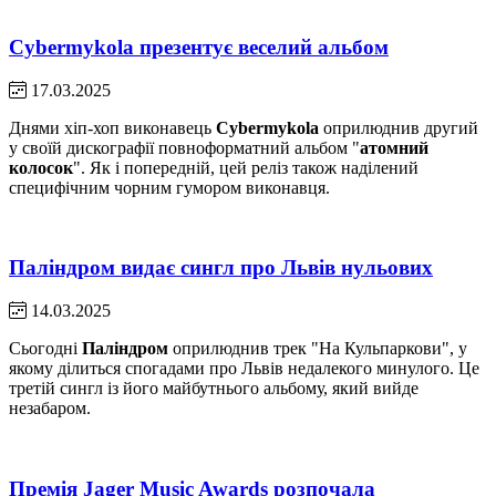
Cybermykola презентує веселий альбом
17.03.2025
Днями хіп-хоп виконавець
Cybermykola
оприлюднив другий
у своїй дискографії повноформатний альбом "
атомний
колосок
". Як і попередній, цей реліз також наділений
специфічним чорним гумором виконавця.
Паліндром видає сингл про Львів нульових
14.03.2025
Сьогодні
Паліндром
оприлюднив трек "На Кульпаркови", у
якому ділиться спогадами про Львів недалекого минулого. Це
третій сингл із його майбутнього альбому, який вийде
незабаром.
Премія Jager Music Awards розпочала