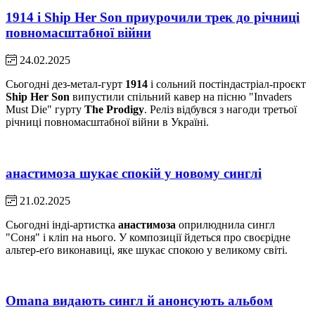
1914 і Ship Her Son приурочили трек до річниці
повномасштабної війни
24.02.2025
Сьогодні дез-метал-гурт
1914
і сольний постіндастріал-проєкт
Ship Her Son
випустили спільний кавер на пісню "Invaders
Must Die" гурту
The
Prodigy
. Реліз відбувся з нагоди третьої
річниці повномасштабної війни в Україні.
анастимоза шукає спокій у новому синглі
21.02.2025
Сьогодні інді-артистка
анастимоза
оприлюднила сингл
"Соня" і кліп на нього. У композиції йдеться про своєрідне
альтер-еґо виконавиці, яке шукає спокою у великому світі.
Omana видають сингл й анонсують альбом