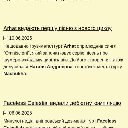
Arhat видають першу пісню з нового циклу
10.06.2025
Нещодавно грув-метал гурт
Arhat
оприлюднив сингл
"Omniscient", який започатковує серію пісень про
шумеро-аккадську цивілізацію. До його створення також
долучилася
Наталя Андросова
з постблек-метал-гурту
Machukha
.
Faceless Celestial видали дебютну компіляцію
06.06.2025
Минулої неділі дніпровський дез-метал гурт
Faceless
Celestial
представив свій найперший реліз — збірку