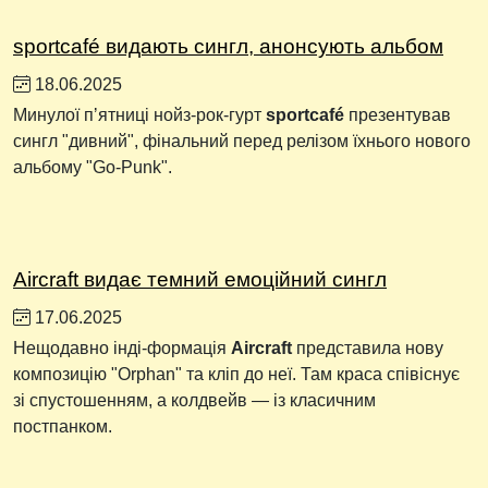
sportcafé видають сингл, анонсують альбом
18.06.2025
Минулої пʼятниці нойз-рок-гурт
sportcafé
презентував
сингл "дивний", фінальний перед релізом їхнього нового
альбому "Go-Punk".
Aircraft видає темний емоційний сингл
17.06.2025
Нещодавно інді-формація
Aircraft
представила нову
композицію "Orphan" та кліп до неї. Там краса співіснує
зі спустошенням, а колдвейв — із класичним
постпанком.