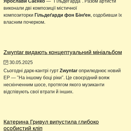
Ярослави Саєнко
— "Гільдеґарда". Разом артисти
виконали дві композиції містичної
композиторки
Гільдеґарди фон Бінґен
, оздобивши їх
власним почерком.
Zwyntar видають концептуальний мініальбом
30.05.2025
Сьогодні дарк-кантрі гурт
Zwyntar
оприлюднює новий
EP — "На іншому боці ріки". Це своєрідний вояж
нескінченним шосе, протягом якого музиканти
відспівують свої втрати й інших.
Катерина Гривул випустила глибоко
особистий кліп