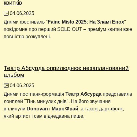
квитків
04.06.2025
Днями фестиваль "
Faine Misto 2025: На Зламі Епох
"
повідомив про перший SOLD OUT – преміум квитки вже
повністю розкуплені.
Театр Абсурда оприлюднює незапланований
альбом
04.06.2025
Днями постпанк-формація
Театр Абсурда
представила
лонплей "Тінь минулих днів". На його звучання
вплинули
Donovan
і
Марк Фрай
, а також дарк-фолк,
який артист і сам віднедавна пише.