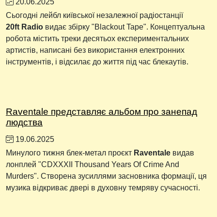
20.06.2025
Сьогодні лейбл київської незалежної радіостанції
20ft Radio
видає збірку "Blackout Tape". Концептуальна
робота містить треки десятьох експериментальних
артистів, написані без використання електронних
інструментів, і відсилає до життя під час блекаутів.
Raventale представляє альбом про занепад
людства
19.06.2025
Минулого тижня блек-метал проєкт
Raventale
видав
лонплей "CDXXXII Thousand Years Of Crime And
Murders". Створена зусиллями засновника формації, ця
музика відкриває двері в духовну темряву сучасності.