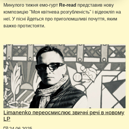
Минулого тижня емо-гурт
Re-read
представив нову
композицію "Моя квітнева розгубленість" і відеокліп на
неї. У пісні йдеться про приголомшливі почуття, яким
важко протистояти.
Limanenko переосмислює звичні речі в новому
LP
24.06.2025