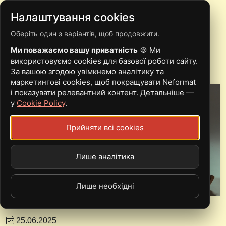
Налаштування cookies
Оберіть один з варіантів, щоб продовжити.
НОВИНИ
Ми поважаємо вашу приватність
🍪 Ми
використовуємо cookies для базової роботи сайту.
За вашою згодою увімкнемо аналітику та
маркетингові cookies, щоб покращувати Neformat
і показувати релевантний контент. Детальніше —
у
Cookie Policy
.
Прийняти всі cookies
Лише аналітика
Лише необхідні
Re-read випускають сингл із майбутнього EP
25.06.2025