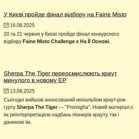
У Києві пройде фінал відбору на Faine Misto
16.06.2025
20 та 21 червня у Києві пройде фінал конкурсного
відбору
Faine Misto Challenge х На Її Основі.
Sherpa The Tiger переосмислюють краут
минулого в новому EP
13.06.2025
Сьогодні вийшов анонсований мініальбом краут-рок-
гурту
Sherpa The Tiger
— "Promigña". Новий матеріал є
як реінтерпретацією надбань піонерів крауту, так і
даниною їм.