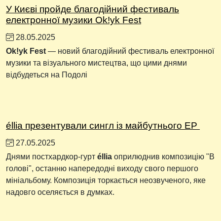
У Києві пройде благодійний фестиваль
електронної музики Ok!yk Fest
28.05.2025
Ok!yk Fest
— новий благодійний фестиваль електронної
музики та візуального мистецтва, що цими днями
відбудеться на Подолі
éllia презентували сингл із майбутнього EP
27.05.2025
Днями постхардкор-гурт
éllia
оприлюднив композицію "В
голові", останню напередодні виходу свого першого
мініальбому. Композиція торкається неозвученого, яке
надовго оселяється в думках.