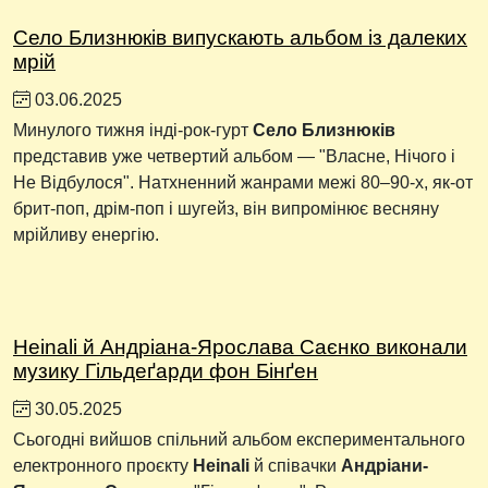
Село Близнюків випускають альбом із далеких
мрій
03.06.2025
Минулого тижня інді-рок-гурт
Село Близнюків
представив уже четвертий альбом — "Власне, Нічого і
Не Відбулося". Натхненний жанрами межі 80–90-х, як-от
брит-поп, дрім-поп і шугейз, він випромінює весняну
мрійливу енергію.
Heinali й Андріана-Ярослава Саєнко виконали
музику Гільдеґарди фон Бінґен
30.05.2025
Сьогодні вийшов спільний альбом експериментального
електронного проєкту
Heinali
й співачки
Андріани-