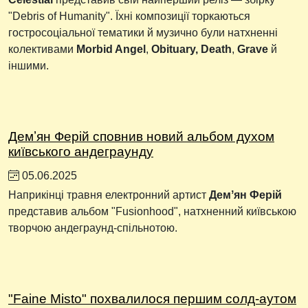
"Debris of Humanity". Їхні композиції торкаються
гостросоціальної тематики й музично були натхненні
колективами
Morbid Angel
,
Obituary, Death
,
Grave
й
іншими.
Демʼян Ферій сповнив новий альбом духом
київського андеграунду
05.06.2025
Наприкінці травня електронний артист
Демʼян Ферій
представив альбом "Fusionhood", натхненний київською
творчою андеграунд-спільнотою.
"Faine Misto" похвалилося першим солд-аутом