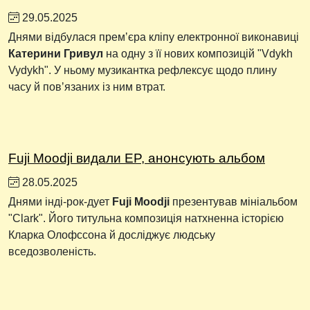
29.05.2025
Днями відбулася премʼєра кліпу електронної виконавиці
Катерини Гривул
на одну з її нових композицій "Vdykh
Vydykh". У ньому музикантка рефлексує щодо плину
часу й повʼязаних із ним втрат.
Fuji Moodji видали EP, анонсують альбом
28.05.2025
Днями інді-рок-дует
Fuji Moodji
презентував мініальбом
"Clark". Його титульна композиція натхненна історією
Кларка Олофссона й досліджує людську
вседозволеність.