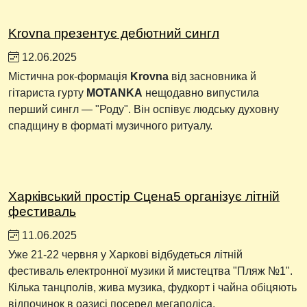
Krovna презентує дебютний сингл
12.06.2025
Містична рок-формація
Krovna
від засновника й
гітариста гурту
MOTANKA
нещодавно випустила
перший сингл — "Роду". Він оспівує людську духовну
спадщину в форматі музичного ритуалу.
Харківський простір Сцена5 організує літній
фестиваль
11.06.2025
Уже 21-22 червня у Харкові відбудеться літній
фестиваль електронної музики й мистецтва "Пляж №1".
Кілька танцполів, жива музика, фудкорт і чайна обіцяють
відпочинок в оазисі посеред мегаполіса.