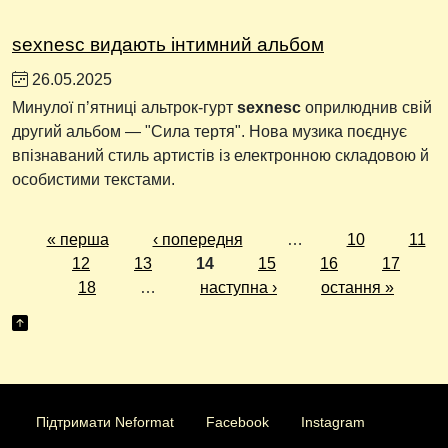
sexnesc видають інтимний альбом
26.05.2025
Минулої пʼятниці альтрок-гурт
sexnesc
оприлюднив свій
другий альбом — "Сила тертя". Нова музика поєднує
впізнаваний стиль артистів із електронною складовою й
особистими текстами.
« перша
‹ попередня
…
10
11
12
13
14
15
16
17
18
…
наступна ›
остання »
Підтримати Neformat
Facebook
Instagram