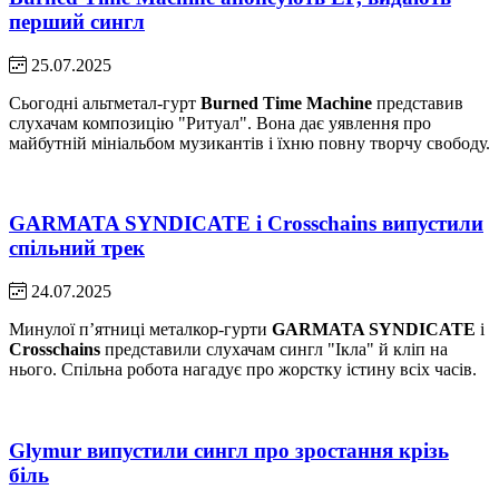
перший сингл
25.07.2025
Сьогодні альтметал-гурт
Burned Time Machine
представив
слухачам композицію "Ритуал". Вона дає уявлення про
майбутній мініальбом музикантів і їхню повну творчу свободу.
GARMATA SYNDICATE і Crosschains випустили
спільний трек
24.07.2025
Минулої пʼятниці металкор-гурти
GARMATA SYNDICATE
і
Crosschains
представили слухачам сингл "Ікла" й кліп на
нього. Спільна робота нагадує про жорстку істину всіх часів.
Glymur випустили сингл про зростання крізь
біль