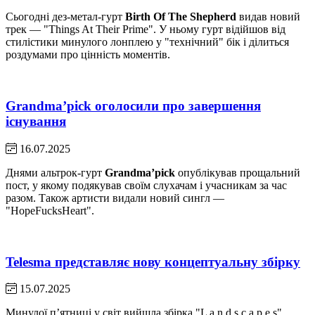
Сьогодні дез-метал-гурт
Birth Of The Shepherd
видав новий
трек — "Things At Their Prime". У ньому гурт відійшов від
стилістики минулого лонплею у "технічний" бік і ділиться
роздумами про цінність моментів.
Grandma’pick оголосили про завершення
існування
16.07.2025
Днями альтрок-гурт
Grandma’pick
опублікував прощальний
пост, у якому подякував своїм слухачам і учасникам за час
разом. Також артисти видали новий сингл —
"HopeFucksHeart".
Telesma представляє нову концептуальну збірку
15.07.2025
Минулої пʼятниці у світ вийшла збірка "L a n d s c a p e s"