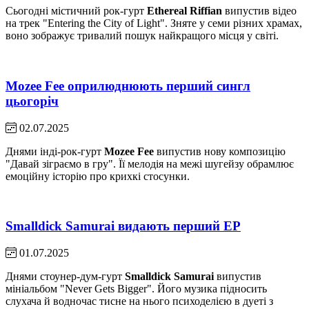
Сьогодні містичний рок-гурт
Ethereal Riffian
випустив відео
на трек "Entering the City of Light". Зняте у семи різних храмах,
воно зображує тривалий пошук найкращого місця у світі.
Mozee Fee оприлюднюють перший сингл
цьогоріч
02.07.2025
Днями інді-рок-гурт
Mozee Fee
випустив нову композицію
"Давай зіграємо в гру". Її мелодія на межі шугейзу обрамлює
емоційну історію про крихкі стосунки.
Smalldick Samurai видають перший EP
01.07.2025
Днями стоунер-дум-гурт
Smalldick Samurai
випустив
мініальбом "Never Gets Bigger". Його музика підносить
слухача й водночас тисне на нього психоделією в дуеті з