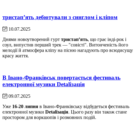
тристапʼять дебютували з синглом і кліпом
10.07.2025
Днями новоутворений гурт
тристапʼять
, що грає інді-рок і
соул, випустив перший трек — "совісті". Витонченість його
мелодії й атмосфера кліпу на пісню нагадують про всюдисущу
красу життя.
В Івано-Франківськ повертається фестиваль
електронної музики Detaliзація
09.07.2025
Уже
16-20 липня
в Івано-Франківську відбудеться фестиваль
електронної музики
Detaliзація
. Цього разу він також стане
простором для воркшопів і розмовних подій.