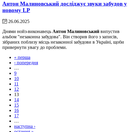
Антон Малиновський досліджує звуки забудов у
новому LP
26.06.2025
Днями нойз-виконавець
Антон Малиновський
випустив
альбом "незаконна забудова". Він створив його з записів,
зібраних поблизу місць незаконної забудови в Україні, щоби
привернути увагу до проблеми.
« перша
‹ попередня
…
9
10
11
12
13
14
15
16
17
…
наступна ›
остання »