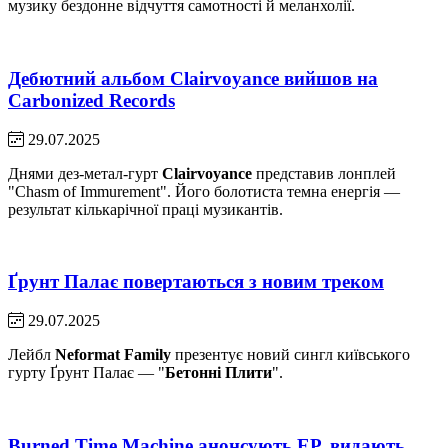
музику бездонне відчуття самотності й меланхолії.
Дебютний альбом Clairvoyance вийшов на
Carbonized Records
29.07.2025
Днями дез-метал-гурт
Clairvoyance
представив лонплей
"Chasm of Immurement". Його болотиста темна енергія —
результат кількарічної праці музикантів.
Ґрунт Палає повертаються з новим треком
29.07.2025
Лейбл
Neformat Family
презентує новий сингл київського
гурту Ґрунт Палає — "
Бетонні Плити
".
Burned Time Machine анонсують EP, видають