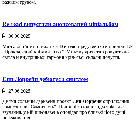
важким грувом.
Re-read випустили анонсований мініальбом
30.06.2025
Минулої пʼятниці емо-гурт
Re-read
представив свій новий EP
"Прокладений квітами шлях". У ньому артисти крокують до
світла й внутрішньої гармонії крізь свої складні почуття.
Сни Лоррейн дебютує з синглом
27.06.2025
Днями сольний дарквейв-проєкт
Сни Лоррейн
оприлюднив
композицію "Самотність". Попри її холодне індустріальне
звучання, у ній виконавець оповідає про близькі його душі
переживання.