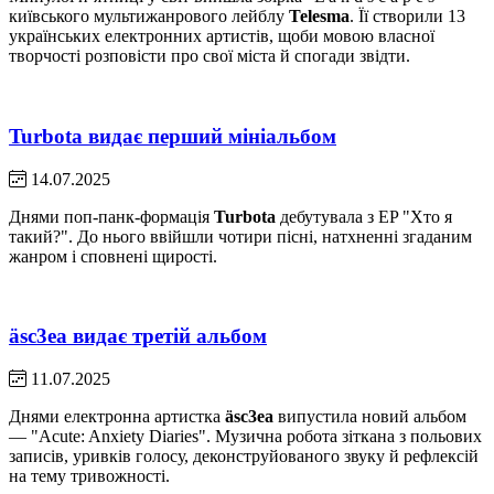
київського мультижанрового лейблу
Telesma
. Її створили 13
українських електронних артистів, щоби мовою власної
творчості розповісти про свої міста й спогади звідти.
Turbota видає перший мініальбом
14.07.2025
Днями поп-панк-формація
Turbota
дебутувала з EP "Хто я
такий?". До нього ввійшли чотири пісні, натхненні згаданим
жанром і сповнені щирості.
äsc3ea видає третій альбом
11.07.2025
Днями електронна артистка
äsc3ea
випустила новий альбом
— "Acute: Anxiety Diaries". Музична робота зіткана з польових
записів, уривків голосу, деконструйованого звуку й рефлексій
на тему тривожності.