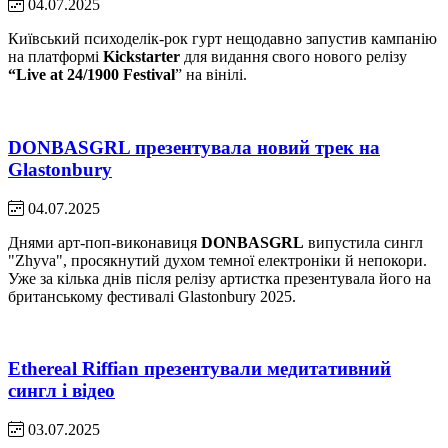
04.07.2025
Київський психоделік-рок гурт нещодавно запустив кампанію
на платформі
Kickstarter
для видання свого нового релізу
“Live at 24/1900 Festival
” на вінілі.
DONBASGRL презентувала новий трек на
Glastonbury
04.07.2025
Днями арт-поп-виконавиця
DONBASGRL
випустила сингл
"Zhyva", просякнутий духом темної електроніки й непокори.
Уже за кілька днів після релізу артистка презентувала його на
британському фестивалі Glastonbury 2025.
Ethereal Riffian презентували медитативний
сингл і відео
03.07.2025