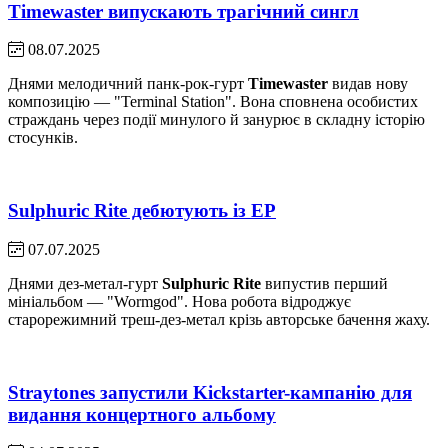
Timewaster випускають трагічний сингл
08.07.2025
Днями мелодичний панк-рок-гурт
Timewaster
видав нову
композицію — "Terminal Station". Вона сповнена особистих
страждань через події минулого й занурює в складну історію
стосунків.
Sulphuric Rite дебютують із EP
07.07.2025
Днями дез-метал-гурт
Sulphuric Rite
випустив перший
мініальбом — "Wormgod". Нова робота відроджує
старорежимний треш-дез-метал крізь авторське бачення жаху.
Straytones запустили Kickstarter-кампанію для
видання концертного альбому