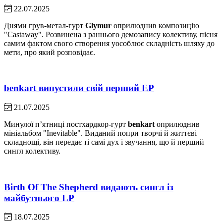
22.07.2025
Днями грув-метал-гурт
Glymur
оприлюднив композицію
"Castaway". Розвинена з раннього демозапису колективу, пісня
самим фактом свого створення уособлює складність шляху до
мети, про який розповідає.
benkart випустили свій перший EP
21.07.2025
Минулої пʼятниці постхардкор-гурт
benkart
оприлюднив
мініальбом "Inevitable". Виданий попри творчі й життєві
складнощі, він передає ті самі дух і звучання, що й перший
сингл колективу.
Birth Of The Shepherd видають сингл із
майбутнього LP
18.07.2025