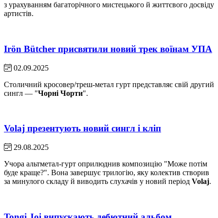
з урахуванням багаторічного мистецького й життєвого досвіду
артистів.
Irön Bütcher присвятили новий трек воїнам УПА
02.09.2025
Столичний кросовер/треш-метал гурт представляє свій другий
сингл — "
Чорні Чорти
".
Volaj презентують новий сингл і кліп
29.08.2025
Учора альтметал-гурт оприлюднив композицію "Може потім
буде краще?". Вона завершує трилогію, яку колектив створив
за минулого складу й виводить слухачів у новий період
Volaj
.
Tongi Joi випускають дебютний альбом