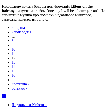
Нещодавно сольна бедрум-поп-формація
kittens on the
balcony
випустила альбом "one day I will be a better person". Це
спонтанна музика про помилки недавнього минулого,
записана наживо, як вона є.
« перша
‹ попередня
…
8
9
10
11
12
13
14
15
16
…
наступна ›
остання »
Підтримати Neformat