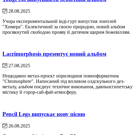
28.08.2025
Учора експериментальний інді-гурт випустив лонплей
"Химера". Еклектичний за своєю природою, новий альбом
просякнутий свободою прояву й дитячим щирим божевіллям.
Lacrimorphosis презентує новий альбом
27.08.2025
Нещодавно метал-проєкт оприлюднив повноформатник
"Chronosphere". Написаний під впливом олдскульного дез-
металу, альбом поєднує технічне виконання, давньоєгипетську
містику й горор-сай-фай-атмосферу.
Pencil Legs випускає нову пісню
26.08.2025