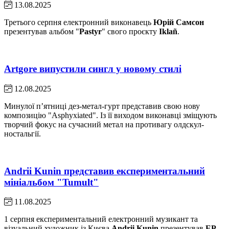
13.08.2025
Третього серпня електронний виконавець
Юрій Самсон
презентував альбом "
Pastyr
" свого проєкту
Iklañ
.
Artgore випустили сингл у новому стилі
12.08.2025
Минулої пʼятниці дез-метал-гурт представив свою нову
композицію "Asphyxiated". Із її виходом виконавці зміщують
творчий фокус на сучасний метал на противагу олдскул-
ностальгії.
Andrii Kunin представив експериментальний
мініальбом "Tumult"
11.08.2025
1 серпня експериментальний електронний музикант та
візуальний художник із Києва
Andrii Kunin
презентував
EP