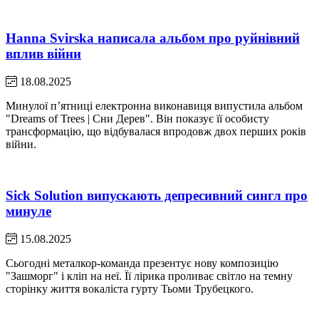
Hanna Svirska написала альбом про руйнівний
вплив війни
18.08.2025
Минулої пʼятниці електронна виконавиця випустила альбом
"Dreams of Trees | Сни Дерев". Він показує її особисту
трансформацію, що відбувалася впродовж двох перших років
війни.
Sick Solution випускають депресивний сингл про
минуле
15.08.2025
Сьогодні металкор-команда презентує нову композицію
"Зашморг" і кліп на неї. Її лірика проливає світло на темну
сторінку життя вокаліста гурту Тьоми Трубецкого.