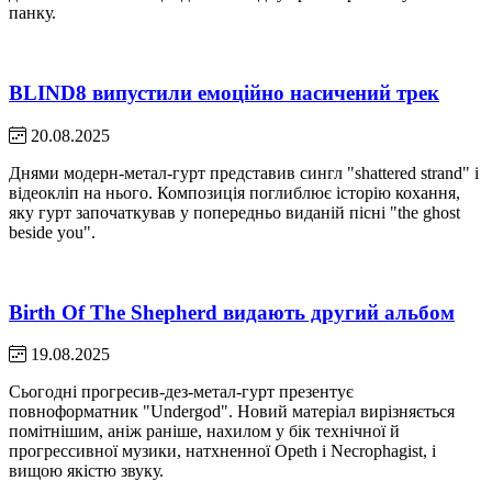
панку.
BLIND8 випустили емоційно насичений трек
20.08.2025
Днями модерн-метал-гурт представив сингл "shattered strand" і
відеокліп на нього. Композиція поглиблює історію кохання,
яку гурт започаткував у попередньо виданій пісні "the ghost
beside you".
Birth Of The Shepherd видають другий альбом
19.08.2025
Сьогодні прогресив-дез-метал-гурт презентує
повноформатник "Undergod". Новий матеріал вирізняється
помітнішим, аніж раніше, нахилом у бік технічної й
прогрессивної музики, натхненної Opeth і Necrophagist, і
вищою якістю звуку.