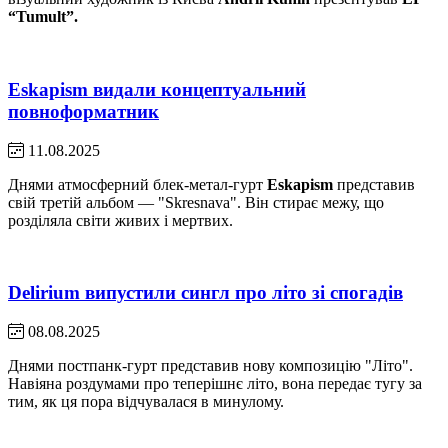
“Tumult”.
Eskapism видали концептуальний
повноформатник
11.08.2025
Днями атмосферний блек-метал-гурт
Eskapism
представив
свій третій альбом — "Skresnava". Він стирає межу, що
розділяла світи живих і мертвих.
Delirium випустили сингл про літо зі спогадів
08.08.2025
Днями постпанк-гурт представив нову композицію "Літо".
Навіяна роздумами про теперішнє літо, вона передає тугу за
тим, як ця пора відчувалася в минулому.