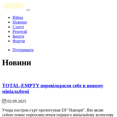
Війна
Новини
Статті
Рецензії
Івенти
Форум
Підтримати
Новини
TOTAL-EMPTY перевідкрили себе в новому
мініальбомі
02.09.2025
Учора построк-гурт презентував EP "Hatespit". Він являє
собою повне переосмислення першого мініальбому колективу