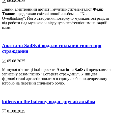
06.08.2025
Днями електронний артист і мультиінструменталіст
Федір
Ткачов
представив світові новий альбом — "No
Overthinking". Його створення повернуло музикантові радість
від роботи над музикою й відсунуло перфекціонізм на задній
план.
Апатія та SadSvit видали спільний сингл про
страждання
05.08.2025
Минулої пʼятниці інді-проєкти
Апатія
та
SadSvit
представили
записану разом пісню "Естафета страждань". У ній два
фірмові стилі артистів злилися в єдину любовно-депресивну
історію на перетині спільного болю.
kittens on the balcony видає другий альбом
01.08.2025