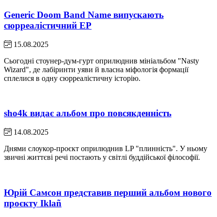
Generic Doom Band Name випускають
сюрреалістичний EP
15.08.2025
Сьогодні стоунер-дум-гурт оприлюднив мініальбом "Nasty
Wizard", де лабіринти уяви й власна міфологія формації
сплелися в одну сюрреалістичну історію.
sho4k видає альбом про повсякденність
14.08.2025
Днями слоукор-проєкт оприлюднив LP "плинність". У ньому
звичні життєві речі постають у світлі буддійської філософії.
Юрій Самсон представив перший альбом нового
проєкту Iklañ