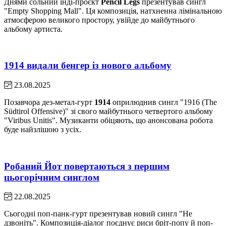
Днями сольний інді-проєкт
Pencil Legs
презентував сингл
"Empty Shopping Mall". Ця композиція, натхненна лімінальною
атмосферою великого простору, увійде до майбутнього
альбому артиста.
1914 видали бенгер із нового альбому
23.08.2025
Позавчора дез-метал-гурт
1914
оприлюднив сингл "1916 (The
Südtirol Offensive)" зі свого майбутнього четвертого альбому
"Viribus Unitis". Музиканти обіцяють, що анонсована робота
буде найзлішою з усіх.
Робаний Йот повертаються з першим
цьогорічним синглом
22.08.2025
Сьогодні поп-панк-гурт презентував новий сингл "Не
дзвоніть". Композиція-діалог поєднує риси бріт-попу й поп-