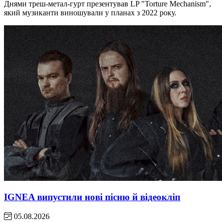
Днями треш-метал-гурт презентував LP "Torture Mechanism",
який музиканти виношували у планах з 2022 року.
IGNEA випустили нові пісню й відеокліп
05.08.2026