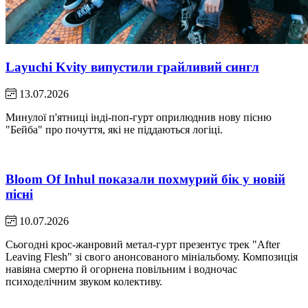
Layuchi Kvity випустили грайливий сингл
13.07.2026
Минулої п'ятниці інді-поп-гурт оприлюднив нову пісню
"Бейба" про почуття, які не піддаються логіці.
Bloom Of Inhul показали похмурий бік у новій
пісні
10.07.2026
Сьогодні крос-жанровий метал-гурт презентує трек "After
Leaving Flesh" зі свого анонсованого мініальбому. Композиція
навіяна смертю й огорнена повільним і водночас
психоделічним звуком колективу.