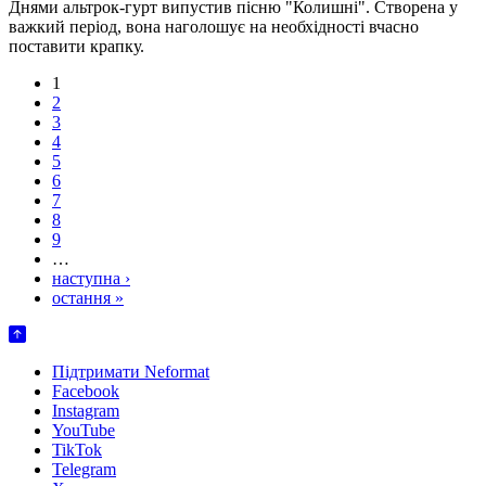
Днями альтрок-гурт випустив пісню "Колишні". Створена у
важкий період, вона наголошує на необхідності вчасно
поставити крапку.
1
2
3
4
5
6
7
8
9
…
наступна ›
остання »
Підтримати Neformat
Facebook
Instagram
YouTube
TikTok
Telegram