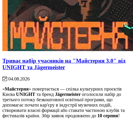
Триває набір учасників на "Майстерня 3.0" від
UNIGHT та Jägermeister
04.08.2026
«
Майстерня
» повертається — спілка культурних проєктів
Києва
UNIGHT
та бренд
Jägermeister
оголосили набір до
третього потоку безкоштовної освітньої програми, що
допомагає почати кар'єру в індустрії музичних подій,
створювати власні формації або ставати частиною клубів та
фестивалів країни. Збір заявок продовжено до
10 серпня
!