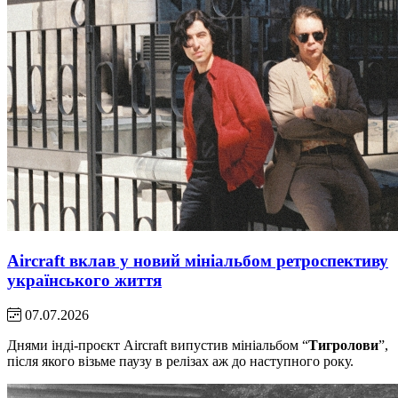
Aircraft вклав у новий мініальбом ретроспективу
українського життя
07.07.2026
Днями інді-проєкт Aircraft випустив мініальбом “
Тигролови
”,
після якого візьме паузу в релізах аж до наступного року.