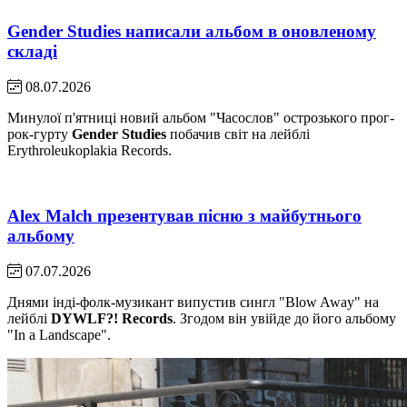
Gender Studies написали альбом в оновленому
складі
08.07.2026
Минулої п'ятниці новий альбом "Часослов" острозького прог-
рок-гурту
Gender Studies
побачив світ на лейблі
Erythroleukoplakia Records.
Alex Malch презентував пісню з майбутнього
альбому
07.07.2026
Днями інді-фолк-музикант випустив сингл "Blow Away" на
лейблі
DYWLF?! Records
. Згодом він увійде до його альбому
"In a Landscape".