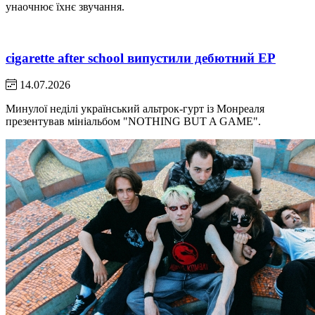
унаочнює їхнє звучання.
cigarette after school випустили дебютний EP
14.07.2026
Минулої неділі український альтрок-гурт із Монреаля
презентував мініальбом "NOTHING BUT A GAME".