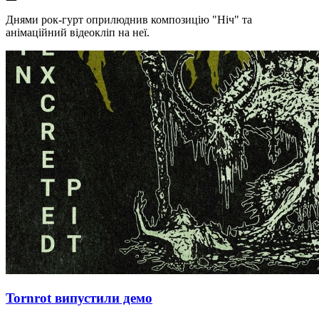
Днями рок-гурт оприлюднив композицію "Ніч" та
анімаційний відеокліп на неї.
Tornrot випустили демо