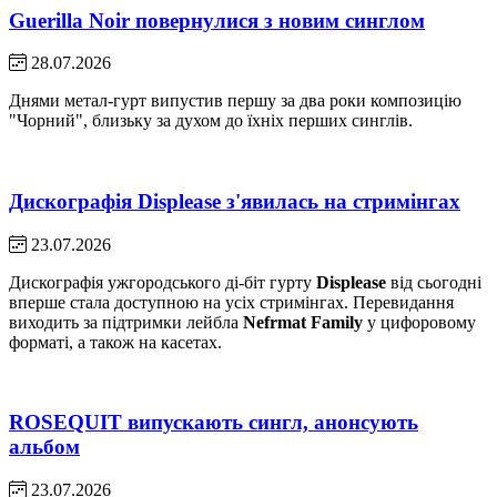
Guerilla Noir повернулися з новим синглом
28.07.2026
Днями метал-гурт випустив першу за два роки композицію
"Чорний", близьку за духом до їхніх перших синглів.
Дискографія Displease з'явилась на стримінгах
23.07.2026
Дискографія ужгородського ді-біт гурту
Displease
від сьогодні
вперше стала доступною на усіх стримінгах. Перевидання
виходить за підтримки лейбла
Nefrmat Family
у цифоровому
форматі, а також на касетах.
ROSEQUIT випускають сингл, анонсують
альбом
23.07.2026