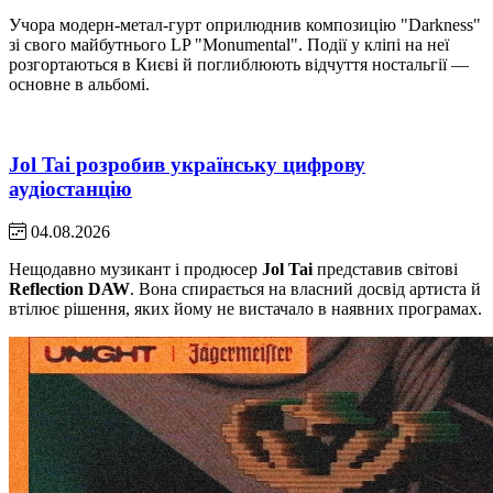
Учора модерн-метал-гурт оприлюднив композицію "Darkness"
зі свого майбутнього LP "Monumental". Події у кліпі на неї
розгортаються в Києві й поглиблюють відчуття ностальгії —
основне в альбомі.
Jol Tai розробив українську цифрову
аудіостанцію
04.08.2026
Нещодавно музикант і продюсер
Jol Tai
представив світові
Reflection DAW
. Вона спирається на власний досвід артиста й
втілює рішення, яких йому не вистачало в наявних програмах.