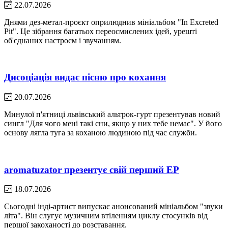
22.07.2026
Днями дез-метал-проєкт оприлюднив мініальбом "In Excreted
Pit". Це зібрання багатьох переосмислених ідей, урешті
об'єднаних настроєм і звучанням.
Дисоціація видає пісню про кохання
20.07.2026
Минулої п'ятниці львівський альтрок-гурт презентував новий
сингл "Для чого мені такі сни, якщо у них тебе немає". У його
основу лягла туга за коханою людиною під час служби.
aromatuzator презентує свій перший EP
18.07.2026
Сьогодні інді-артист випускає анонсований мініальбом "звуки
літа". Він слугує музичним втіленням циклу стосунків від
першої закоханості до розставання.