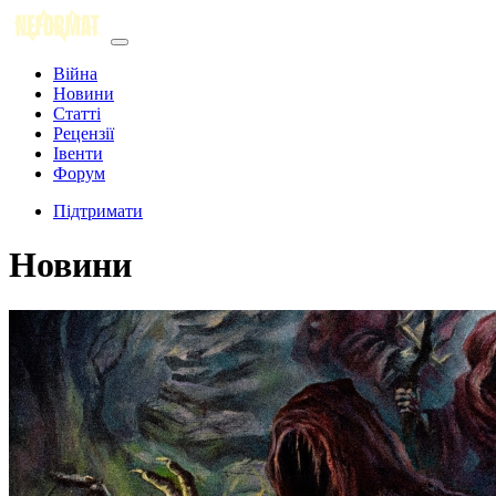
Війна
Новини
Статті
Рецензії
Івенти
Форум
Підтримати
Новини