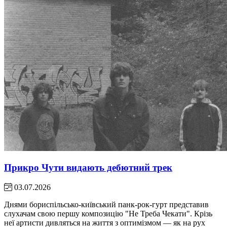
Прикро Чути видають дебютний трек
03.07.2026
Днями бориспільсько-київський панк-рок-гурт представив
слухачам свою першу композицію "Не Треба Чекати". Крізь
неї артисти дивляться на життя з оптимізмом — як на рух