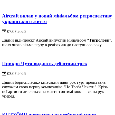
Aircraft вклав у новий мініальбом ретроспективу
українського життя
07.07.2026
Днями інді-проєкт Aircraft випустив мініальбом “
Тигролови
”,
після якого візьме паузу в релізах аж до наступного року.
Прикро Чути видають дебютний трек
03.07.2026
Днями бориспільсько-київський панк-рок-гурт представив
слухачам свою першу композицію "Не Треба Чекати". Крізь
неї артисти дивляться на життя з оптимізмом — як на рух
уперед.
KUTZÔRU презентували особистий сингл