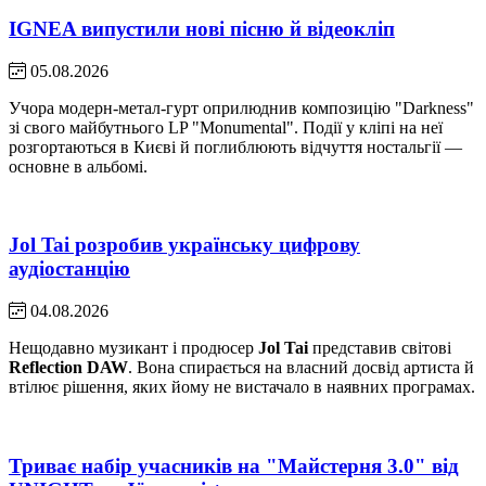
IGNEA випустили нові пісню й відеокліп
05.08.2026
Учора модерн-метал-гурт оприлюднив композицію "Darkness"
зі свого майбутнього LP "Monumental". Події у кліпі на неї
розгортаються в Києві й поглиблюють відчуття ностальгії —
основне в альбомі.
Jol Tai розробив українську цифрову
аудіостанцію
04.08.2026
Нещодавно музикант і продюсер
Jol Tai
представив світові
Reflection DAW
. Вона спирається на власний досвід артиста й
втілює рішення, яких йому не вистачало в наявних програмах.
Триває набір учасників на "Майстерня 3.0" від