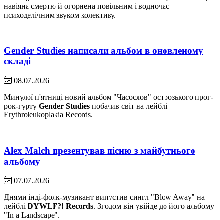
навіяна смертю й огорнена повільним і водночас
психоделічним звуком колективу.
Gender Studies написали альбом в оновленому
складі
08.07.2026
Минулої п'ятниці новий альбом "Часослов" острозького прог-
рок-гурту
Gender Studies
побачив світ на лейблі
Erythroleukoplakia Records.
Alex Malch презентував пісню з майбутнього
альбому
07.07.2026
Днями інді-фолк-музикант випустив сингл "Blow Away" на
лейблі
DYWLF?! Records
. Згодом він увійде до його альбому
"In a Landscape".