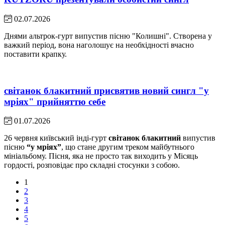
02.07.2026
Днями альтрок-гурт випустив пісню "Колишні". Створена у
важкий період, вона наголошує на необхідності вчасно
поставити крапку.
світанок блакитний присвятив новий сингл "у
мріях" прийняттю себе
01.07.2026
26 червня київський інді-гурт
світанок блакитний
випустив
пісню
“у мріях”
, що стане другим треком майбутнього
мініальбому. Пісня, яка не просто так виходить у Місяць
гордості, розповідає про складні стосунки з собою.
1
2
3
4
5