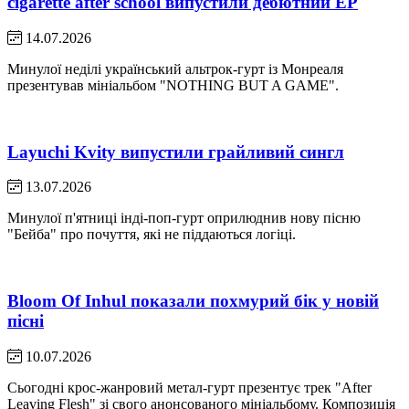
cigarette after school випустили дебютний EP
14.07.2026
Минулої неділі український альтрок-гурт із Монреаля
презентував мініальбом "NOTHING BUT A GAME".
Layuchi Kvity випустили грайливий сингл
13.07.2026
Минулої п'ятниці інді-поп-гурт оприлюднив нову пісню
"Бейба" про почуття, які не піддаються логіці.
Bloom Of Inhul показали похмурий бік у новій
пісні
10.07.2026
Сьогодні крос-жанровий метал-гурт презентує трек "After
Leaving Flesh" зі свого анонсованого мініальбому. Композиція