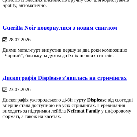
Spotify, автоматично.
Guerilla Noir повернулися з новим синглом
28.07.2026
Днями метал-гурт випустив першу за два роки композицію
"Чорний", близьку за духом до їхніх перших синглів.
Дискографія Displease з'явилась на стримінгах
23.07.2026
Дискографія ужгородського ді-біт гурту
Displease
від сьогодні
вперше стала доступною на усіх стримінгах. Перевидання
виходить за підтримки лейбла
Nefrmat Family
у цифоровому
форматі, а також на касетах.