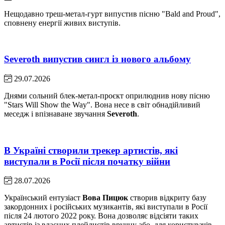
Нещодавно треш-метал-гурт випустив пісню "Bald and Proud",
сповнену енергії живих виступів.
Severoth випустив сингл із нового альбому
29.07.2026
Днями сольний блек-метал-проєкт оприлюднив нову пісню
"Stars Will Show the Way". Вона несе в світ обнадійливий
меседж і впізнаване звучання
Severoth
.
В Україні створили трекер артистів, які
виступали в Росії після початку війни
28.07.2026
Український ентузіаст
Вова Пицюк
створив відкриту базу
закордонних і російських музикантів, які виступали в Росії
після 24 лютого 2022 року. Вона дозволяє відсіяти таких
артистів із власних плейлистів вручну або, для користувачів