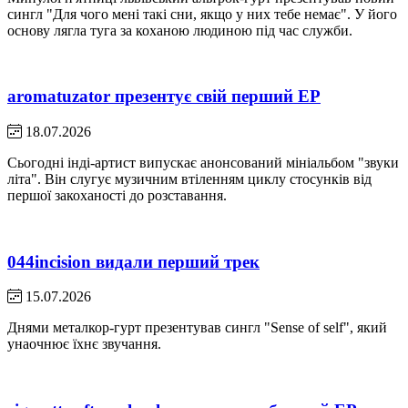
сингл "Для чого мені такі сни, якщо у них тебе немає". У його
основу лягла туга за коханою людиною під час служби.
aromatuzator презентує свій перший EP
18.07.2026
Сьогодні інді-артист випускає анонсований мініальбом "звуки
літа". Він слугує музичним втіленням циклу стосунків від
першої закоханості до розставання.
044incision видали перший трек
15.07.2026
Днями металкор-гурт презентував сингл "Sense of self", який
унаочнює їхнє звучання.