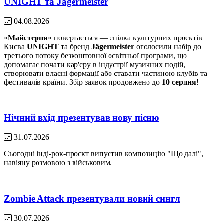
UNIGHT та Jägermeister
04.08.2026
«
Майстерня
» повертається — спілка культурних проєктів
Києва
UNIGHT
та бренд
Jägermeister
оголосили набір до
третього потоку безкоштовної освітньої програми, що
допомагає почати кар'єру в індустрії музичних подій,
створювати власні формації або ставати частиною клубів та
фестивалів країни. Збір заявок продовжено до
10 серпня
!
Нічний вхід презентував нову пісню
31.07.2026
Сьогодні інді-рок-проєкт випустив композицію "Що далі",
навіяну розмовою з військовим.
Zombie Attack презентували новий сингл
30.07.2026