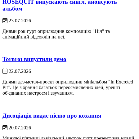
ROSEQUIT випускають сингл, анонсують
альбом
23.07.2026
Днями рок-гурт оприлюднив композицію "Ніч" та
анімаційний відеокліп на неї.
Tornrot випустили демо
22.07.2026
Днями дез-метал-проєкт оприлюднив мініальбом "In Excreted
Pit". Це зібрання багатьох переосмислених ідей, урешті
об'єднаних настроєм і звучанням.
Дисоціація видає пісню про кохання
20.07.2026
Минулої п'ятниці львівський альтрок-гурт презентував новий