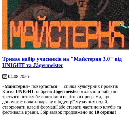
Триває набір учасників на "Майстерня 3.0" від
UNIGHT та Jägermeister
04.08.2026
«
Майстерня
» повертається — спілка культурних проєктів
Києва
UNIGHT
та бренд
Jägermeister
оголосили набір до
третього потоку безкоштовної освітньої програми, що
допомагає почати кар'єру в індустрії музичних подій,
створювати власні формації або ставати частиною клубів та
фестивалів країни. Збір заявок продовжено до
10 серпня
!