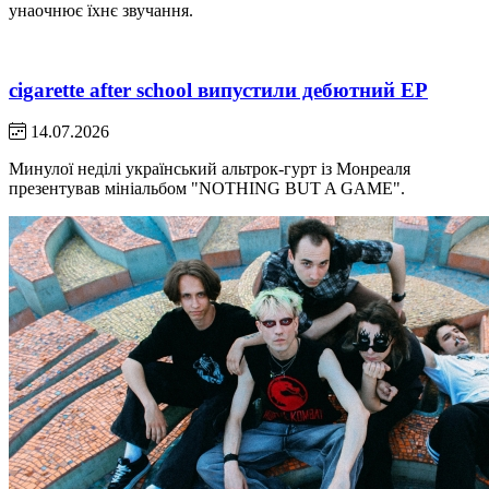
унаочнює їхнє звучання.
cigarette after school випустили дебютний EP
14.07.2026
Минулої неділі український альтрок-гурт із Монреаля
презентував мініальбом "NOTHING BUT A GAME".