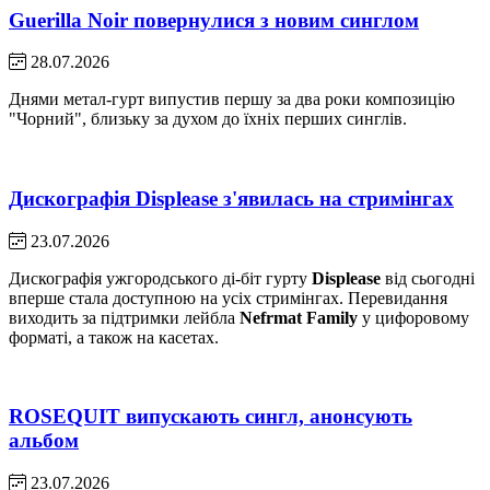
Guerilla Noir повернулися з новим синглом
28.07.2026
Днями метал-гурт випустив першу за два роки композицію
"Чорний", близьку за духом до їхніх перших синглів.
Дискографія Displease з'явилась на стримінгах
23.07.2026
Дискографія ужгородського ді-біт гурту
Displease
від сьогодні
вперше стала доступною на усіх стримінгах. Перевидання
виходить за підтримки лейбла
Nefrmat Family
у цифоровому
форматі, а також на касетах.
ROSEQUIT випускають сингл, анонсують
альбом
23.07.2026