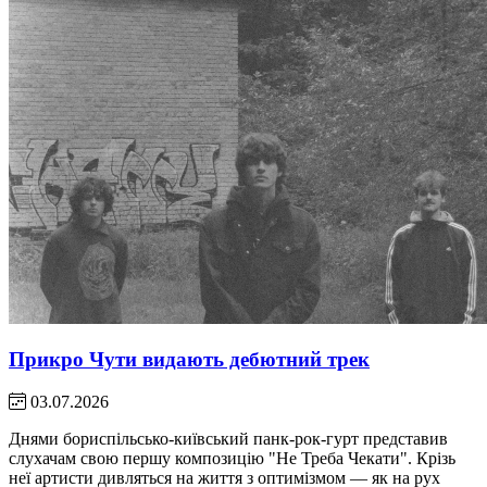
Прикро Чути видають дебютний трек
03.07.2026
Днями бориспільсько-київський панк-рок-гурт представив
слухачам свою першу композицію "Не Треба Чекати". Крізь
неї артисти дивляться на життя з оптимізмом — як на рух