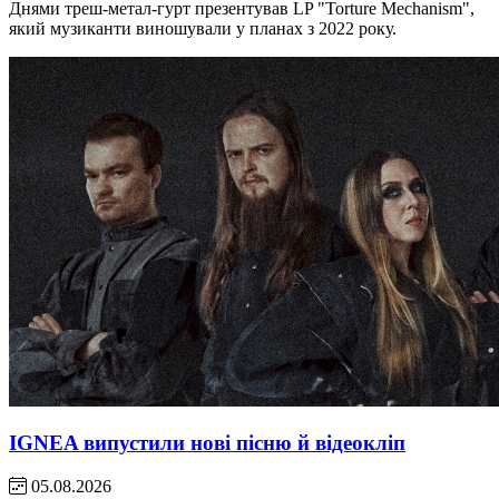
Днями треш-метал-гурт презентував LP "Torture Mechanism",
який музиканти виношували у планах з 2022 року.
IGNEA випустили нові пісню й відеокліп
05.08.2026