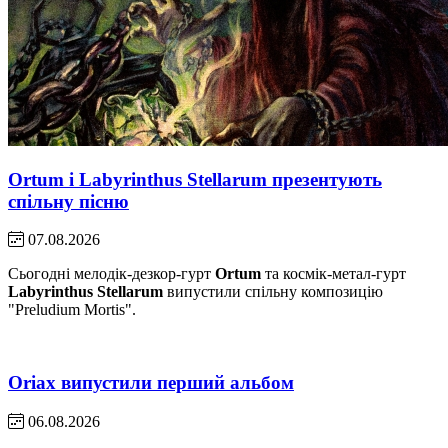
Ortum і Labyrinthus Stellarum презентують
спільну пісню
07.08.2026
Сьогодні мелодік-дезкор-гурт
Ortum
та космік-метал-гурт
Labyrinthus Stellarum
випустили спільну композицію
"Preludium Mortis".
Oriax випустили перший альбом
06.08.2026