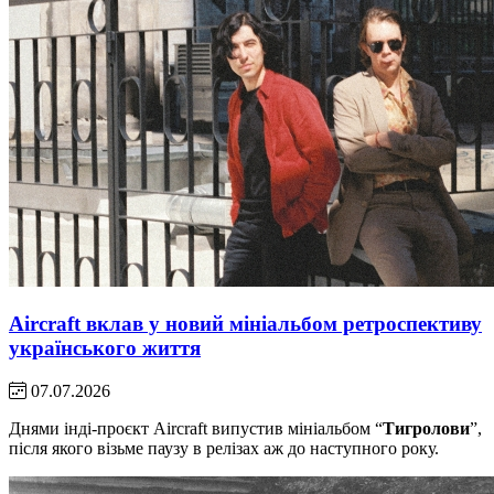
Aircraft вклав у новий мініальбом ретроспективу
українського життя
07.07.2026
Днями інді-проєкт Aircraft випустив мініальбом “
Тигролови
”,
після якого візьме паузу в релізах аж до наступного року.