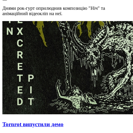
Днями рок-гурт оприлюднив композицію "Ніч" та
анімаційний відеокліп на неї.
Tornrot випустили демо