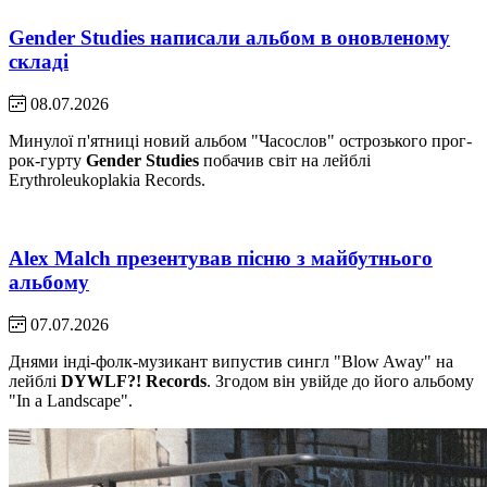
Gender Studies написали альбом в оновленому
складі
08.07.2026
Минулої п'ятниці новий альбом "Часослов" острозького прог-
рок-гурту
Gender Studies
побачив світ на лейблі
Erythroleukoplakia Records.
Alex Malch презентував пісню з майбутнього
альбому
07.07.2026
Днями інді-фолк-музикант випустив сингл "Blow Away" на
лейблі
DYWLF?! Records
. Згодом він увійде до його альбому
"In a Landscape".