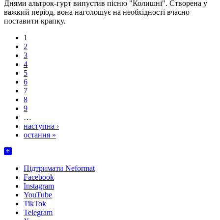
Днями альтрок-гурт випустив пісню "Колишні". Створена у
важкий період, вона наголошує на необхідності вчасно
поставити крапку.
1
2
3
4
5
6
7
8
9
…
наступна ›
остання »
Підтримати Neformat
Facebook
Instagram
YouTube
TikTok
Telegram