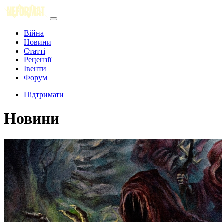
Війна
Новини
Статті
Рецензії
Івенти
Форум
Підтримати
Новини