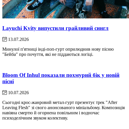
Layuchi Kvity випустили грайливий сингл
13.07.2026
Минулої п'ятниці інді-поп-гурт оприлюднив нову пісню
"Бейба" про почуття, які не піддаються логіці.
Bloom Of Inhul показали похмурий бік у новій
пісні
10.07.2026
Сьогодні крос-жанровий метал-гурт презентує трек "After
Leaving Flesh" зі свого анонсованого мініальбому. Композиція
навіяна смертю й огорнена повільним і водночас
психоделічним звуком колективу.