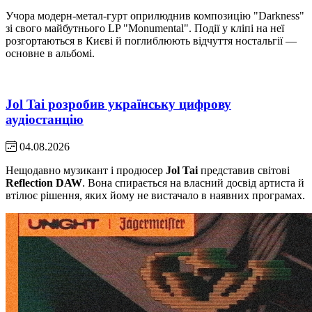
Учора модерн-метал-гурт оприлюднив композицію "Darkness"
зі свого майбутнього LP "Monumental". Події у кліпі на неї
розгортаються в Києві й поглиблюють відчуття ностальгії —
основне в альбомі.
Jol Tai розробив українську цифрову
аудіостанцію
04.08.2026
Нещодавно музикант і продюсер
Jol Tai
представив світові
Reflection DAW
. Вона спирається на власний досвід артиста й
втілює рішення, яких йому не вистачало в наявних програмах.