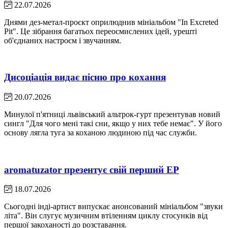
22.07.2026
Днями дез-метал-проєкт оприлюднив мініальбом "In Excreted
Pit". Це зібрання багатьох переосмислених ідей, урешті
об'єднаних настроєм і звучанням.
Дисоціація видає пісню про кохання
20.07.2026
Минулої п'ятниці львівський альтрок-гурт презентував новий
сингл "Для чого мені такі сни, якщо у них тебе немає". У його
основу лягла туга за коханою людиною під час служби.
aromatuzator презентує свій перший EP
18.07.2026
Сьогодні інді-артист випускає анонсований мініальбом "звуки
літа". Він слугує музичним втіленням циклу стосунків від
першої закоханості до розставання.