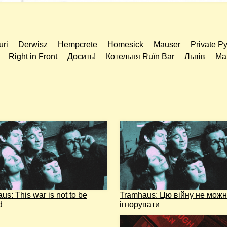
uri
Derwisz
Hempcrete
Homesick
Mauser
Private Py
Right in Front
Досить!
Котельня Ruїn Bar
Львів
Ма
us: Тhis war is not to be
Tramhaus: Цю війну не мож
d
ігнорувати