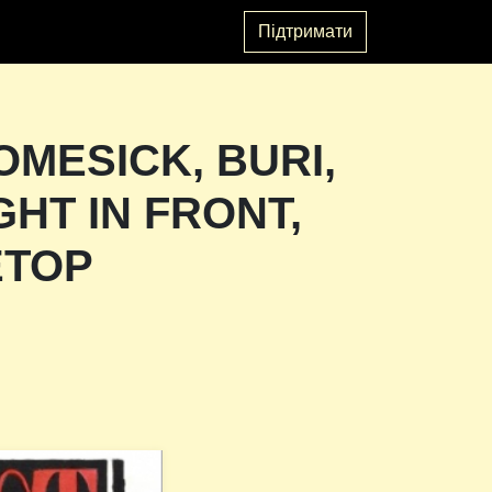
Підтримати
HOMESICK, BURI,
GHT IN FRONT,
ETOP