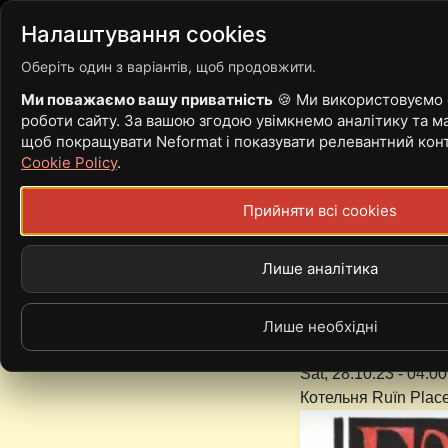
Війна
Новини
Статті
Налаштування cookies
Оберіть один з варіантів, щоб продовжити.
Ми поважаємо вашу приватність
🍪 Ми використовуємо c
роботи сайту. За вашою згодою увімкнемо аналітику та ма
28-29.10 | ЛЬВ
щоб покращувати Neformat і показувати релевантний кон
Cookie Policy
.
PRIVATE PYLE, 
Прийняти всі cookies
HEMPCRETE, BR
Лише аналітика
AMARANTH, МАЯ
Лише необхідні
Sat, 28.10.23 -
04:00
Котельня Ruїn Plac