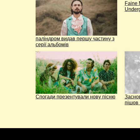
Faine 
Under
паліндром видав першу частину з
серії альбомів
Спогади презентували нову пісню
Засно
пішов 