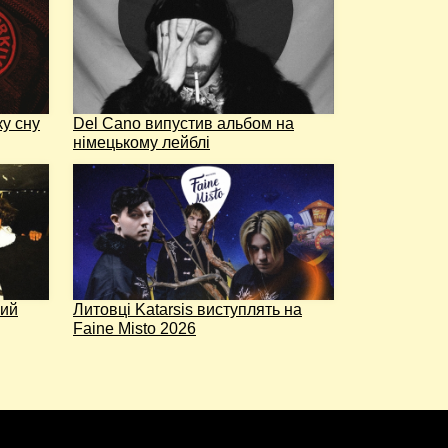
ку сну
Del Cano випустив альбом на
німецькому лейблі
рий
Литовці Katarsis виступлять на
Faine Misto 2026