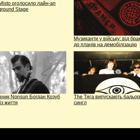
Misto оголосило лайн-ап
ground Stage
Музиканти у війську: від бра
до планів на демобілізацію
вник Nonsun Богдан Козуб
The Тяга випускають бадьо
із життя
сингл