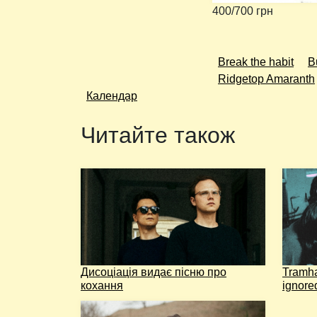
400/700 грн
Break the habit
B
Ridgetop Amaranth
Календар
Читайте також
Дисоціація видає пісню про
Tramha
кохання
ignore