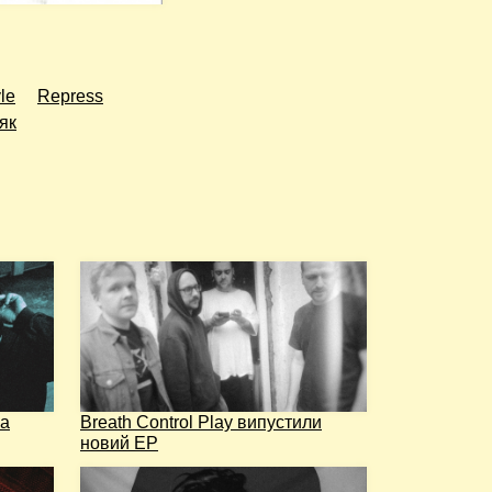
le
Repress
як
на
Breath Control Play випустили
новий EP