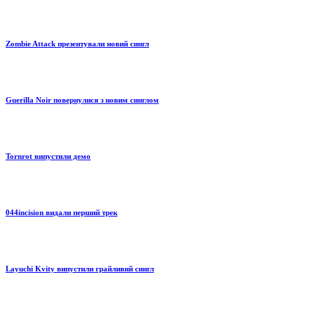
Zombie Attack презентували новий сингл
Guerilla Noir повернулися з новим синглом
Tornrot випустили демо
044incision видали перший трек
Layuchi Kvity випустили грайливий сингл