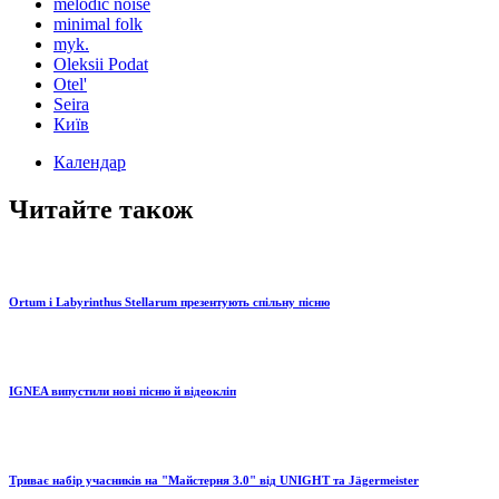
melodic noise
minimal folk
myk.
Oleksii Podat
Otel'
Seira
Київ
Календар
Читайте також
Ortum і Labyrinthus Stellarum презентують спільну пісню
IGNEA випустили нові пісню й відеокліп
Триває набір учасників на "Майстерня 3.0" від UNIGHT та Jägermeister