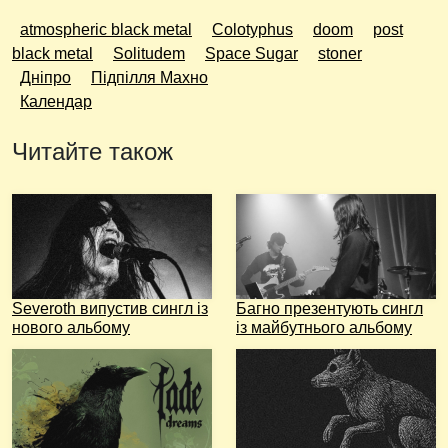
atmospheric black metal
Colotyphus
doom
post
black metal
Solitudem
Space Sugar
stoner
Дніпро
Підпілля Махно
Календар
Читайте також
Severoth випустив сингл із
Багно презентують сингл
нового альбому
із майбутнього альбому