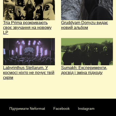
Tria Prima розкривають
Gruddyam Donyzu видає
своє звучання на новому
новий альбом
LP
Labyrinthus Stellarum. У
Sumakh: Експерименти,
космосі ніхто не почує твій
досвід і зміна підходу
скрім
Підтримати Neformat
Facebook
Instagram