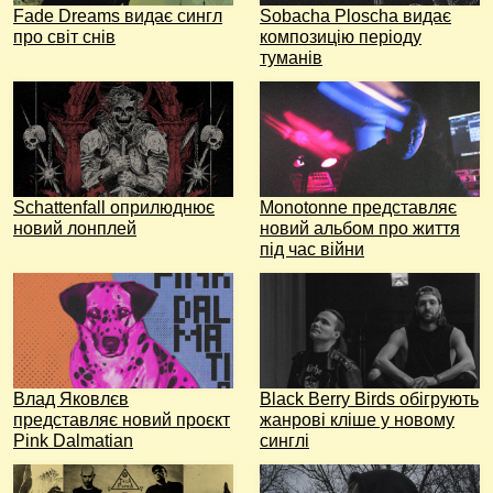
Fade Dreams видає сингл
Sobacha Ploscha видає
про світ снів
композицію періоду
туманів
Schattenfall оприлюднює
Monotonne представляє
новий лонплей
новий альбом про життя
під час війни
Влад Яковлєв
Black Berry Birds обігрують
представляє новий проєкт
жанрові кліше у новому
Pink Dalmatian
синглі