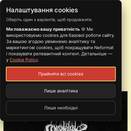
Налаштування cookies
Оберіть один з варіантів, щоб продовжити.
14.04 | ДНІПРО |
Ми поважаємо вашу приватність
🍪 Ми
COLOTYPHUS,
використовуємо cookies для базової роботи сайту.
За вашою згодою увімкнемо аналітику та
SOLITUDEM, SPACE
маркетингові cookies, щоб покращувати Neformat
і показувати релевантний контент. Детальніше —
SUGAR
у
Cookie Policy
.
Прийняти всі cookies
Sun, 14.04.24 - 06:00
Makhnopab / МахноПАБ
Лише аналітика
Лише необхідні