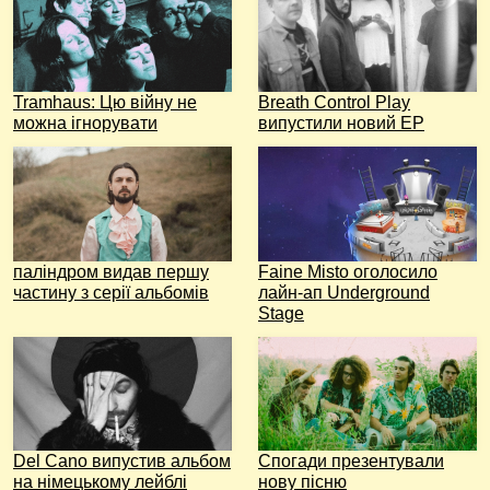
Tramhaus: Цю війну не
Breath Control Play
можна ігнорувати
випустили новий EP
паліндром видав першу
Faine Misto оголосило
частину з серії альбомів
лайн-ап Underground
Stage
Del Cano випустив альбом
Спогади презентували
на німецькому лейблі
нову пісню