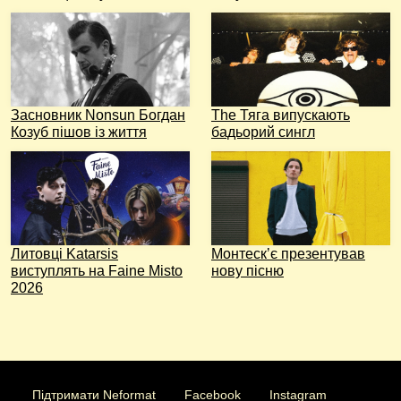
Засновник Nonsun Богдан
The Тяга випускають
Козуб пішов із життя
бадьорий сингл
Литовці Katarsis
Монтескʼє презентував
виступлять на Faine Misto
нову пісню
2026
Підтримати Neformat
Facebook
Instagram