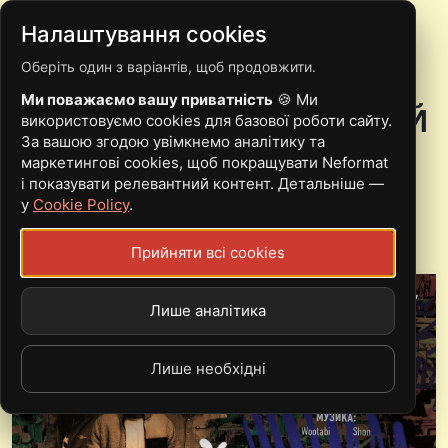
Налаштування cookies
Оберіть один з варіантів, щоб продовжити.
12.12 | ЛЬВІВ |
Ми поважаємо вашу приватність
🍪 Ми
WOOTABI, SHON, ДОВГИЙ
використовуємо cookies для базової роботи сайту.
За вашою згодою увімкнемо аналітику та
ПЕС, СКАЛО, BESHKET
маркетингові cookies, щоб покращувати Neformat
і показувати релевантний контент. Детальніше —
у
Cookie Policy
.
Fri, 12.12.25 - 07:00
Прийняти всі cookies
Клуб "Дзига"
Лише аналітика
Лише необхідні