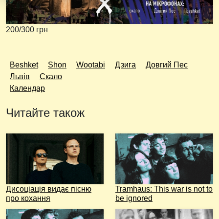
200/300 грн
Beshket
Shon
Wootabi
Дзига
Довгий Пес
Львів
Скало
Календар
Читайте також
Дисоціація видає пісню
Tramhaus: Тhis war is not to
про кохання
be ignored