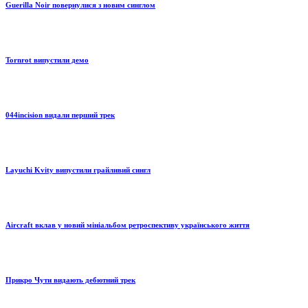
Guerilla Noir повернулися з новим синглом
Tornrot випустили демо
044incision видали перший трек
Layuchi Kvity випустили грайливий сингл
Aircraft вклав у новий мініальбом ретроспективу українського життя
Прикро Чути видають дебютний трек