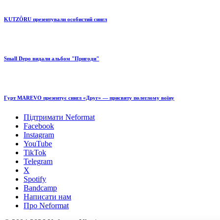
KUTZÔRU презентували особистий сингл
Small Depo видали альбом "Пригоди"
Гурт MAREVO презентує сингл «Друг» — присвяту полеглому воїну
Підтримати Neformat
Facebook
Instagram
YouTube
TikTok
Telegram
X
Spotify
Bandcamp
Написати нам
Про Neformat