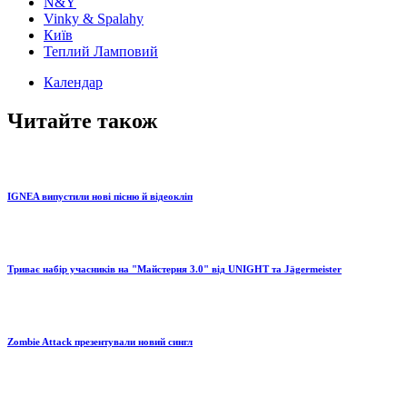
N&Y
Vinky & Spalahy
Київ
Теплий Ламповий
Календар
Читайте також
IGNEA випустили нові пісню й відеокліп
Триває набір учасників на "Майстерня 3.0" від UNIGHT та Jägermeister
Zombie Attack презентували новий сингл