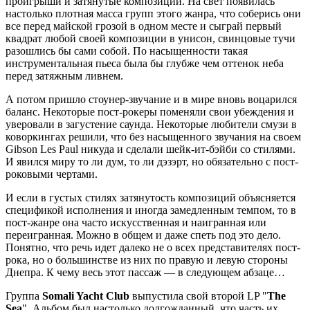
проигрыши и затянутые композиции. На свет появилась
настолько плотная масса групп этого жанра, что соберись они
все перед майской грозой в одном месте и сыграй первый
квадрат любой своей композиции в унисон, свинцовые тучи
разошлись бы сами собой. По насыщенности такая
инструментальная пьеса была бы глубже чем оттенок неба
перед затяжным ливнем.
А потом пришло стоунер-звучание и в мире вновь воцарился
баланс. Некоторые пост-рокеры поменяли свои убеждения и
уверовали в загустение саунда. Некоторые любители смузи в
коворкингах решили, что без насыщенного звучания на своем
Gibson Les Paul никуда и сделали шейк-ит-бэйби со стилями.
И явился миру то ли дум, то ли дэзэрт, но обязательно с пост-
роковыми чертами.
И если в густых стилях затянутость композиций объясняется
спецификой исполнения и иногда замедленным темпом, то в
пост-жанре она часто искусственная и наигранная или
переигранная. Можно в общем и даже спеть под это дело.
Понятно, что речь идет далеко не о всех представителях пост-
рока, но о большинстве из них по правую и левую стороны
Днепра. К чему весь этот пассаж — в следующем абзаце…
Группа
Somali Yacht Club
выпустила свой второй LP "
The
Sea
". Альбом был настолько долгожданный, что часть их