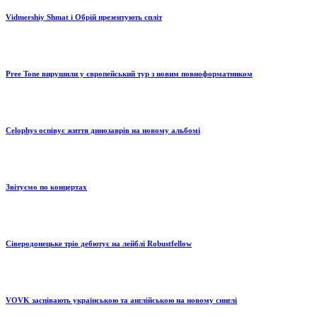
Vidmershiy Shmat і Обрій презентують спліт
Pree Tone вирушили у європейський тур з новим повноформатником
Celophys оспівує життя динозаврів на новому альбомі
Звітуємо по концертах
Сіверодонецьке тріо дебютує на лейблі Robustfellow
VOVK заспівають українською та англійською на новому синглі