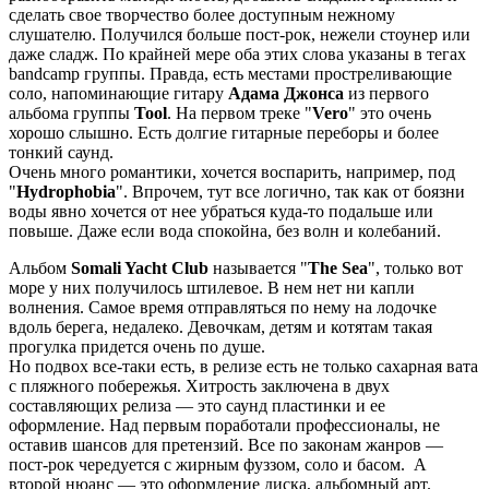
сделать свое творчество более доступным нежному
слушателю. Получился больше пост-рок, нежели стоунер или
даже сладж. По крайней мере оба этих слова указаны в тегах
bandcamp группы. Правда, есть местами простреливающие
соло, напоминающие гитару
Адама Джонса
из первого
альбома группы
Tool
. На первом треке "
Vero
" это очень
хорошо слышно. Есть долгие гитарные переборы и более
тонкий саунд.
Очень много романтики, хочется воспарить, например, под
"
Hydrophobia
". Впрочем, тут все логично, так как от боязни
воды явно хочется от нее убраться куда-то подальше или
повыше. Даже если вода спокойна, без волн и колебаний.
Альбом
Somali Yacht Club
называется "
The Sea
", только вот
море у них получилось штилевое. В нем нет ни капли
волнения. Самое время отправляться по нему на лодочке
вдоль берега, недалеко. Девочкам, детям и котятам такая
прогулка придется очень по душе.
Но подвох все-таки есть, в релизе есть не только сахарная вата
с пляжного побережья. Хитрость заключена в двух
составляющих релиза — это саунд пластинки и ее
оформление. Над первым поработали профессионалы, не
оставив шансов для претензий. Все по законам жанров —
пост-рок чередуется с жирным фуззом, соло и басом. А
второй нюанс — это оформление диска, альбомный арт.