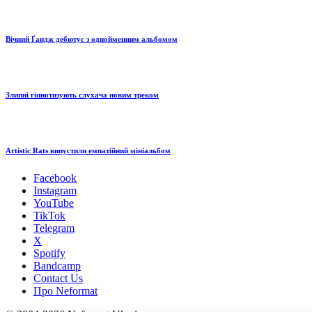
Вічний Ґандж дебютує з однойменним альбомом
Злипні гіпнотизують слухача новим треком
Artistic Rats випустили емпатійний мініальбом
Facebook
Instagram
YouTube
TikTok
Telegram
X
Spotify
Bandcamp
Contact Us
Про Neformat