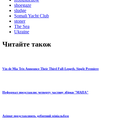
shoegaze
sludge
Somali Yacht Club
stoner
The Sea
Ukraine
Читайте також
Vin de Mia Trix Announce Their Third Full-Length. Single Premiere
Неформат представляє четверту частину збірки "МАПА"
Azimut представляють дебютний мініальбом