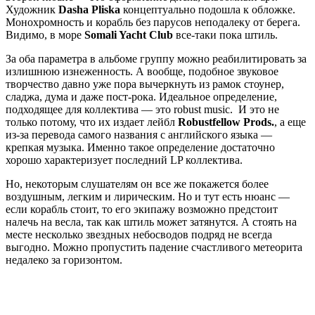
Художник
Dasha Pliska
концептуально подошла к обложке.
Монохромность и корабль без парусов неподалеку от берега.
Видимо, в море
Somali Yacht Club
все-таки пока штиль.
За оба параметра в альбоме группу можно реабилитировать за
излишнюю изнеженность. А вообще, подобное звуковое
творчество давно уже пора вычеркнуть из рамок стоунер,
сладжа, дума и даже пост-рока. Идеальное определение,
подходящее для коллектива — это robust music. И это не
только потому, что их издает лейбл
Robustfellow Prods.
, а еще
из-за перевода самого названия с английского языка —
крепкая музыка. Именно такое определение достаточно
хорошо характеризует последний LP коллектива.
Но, некоторым слушателям он все же покажется более
воздушным, легким и лирическим. Но и тут есть нюанс —
если корабль стоит, то его экипажу возможно предстоит
налечь на весла, так как штиль может затянутся. А стоять на
месте несколько звездных небосводов подряд не всегда
выгодно. Можно пропустить падение счастливого метеорита
недалеко за горизонтом.