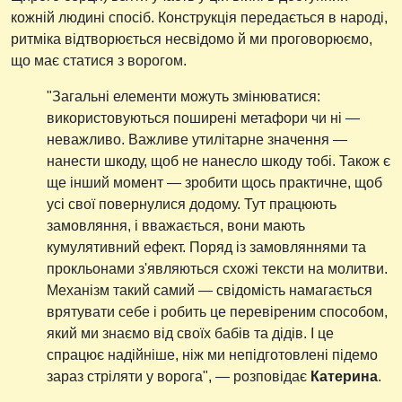
кожній людині спосіб. Конструкція передається в народі,
ритміка відтворюється несвідомо й ми проговорюємо,
що має статися з ворогом.
"Загальні елементи можуть змінюватися:
використовуються поширені метафори чи ні —
неважливо. Важливе утилітарне значення —
нанести шкоду, щоб не нанесло шкоду тобі. Також є
ще інший момент — зробити щось практичне, щоб
усі свої повернулися додому. Тут працюють
замовляння, і вважається, вони мають
кумулятивний ефект. Поряд із замовляннями та
прокльонами з'являються схожі тексти на молитви.
Механізм такий самий — свідомість намагається
врятувати себе і робить це перевіреним способом,
який ми знаємо від своїх бабів та дідів. І це
спрацює надійніше, ніж ми непідготовлені підемо
зараз стріляти у ворога", — розповідає
Катерина
.