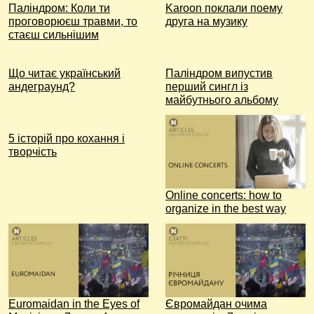
Паліндром: Коли ти
Karoon поклали поему
проговорюєш травми, то
друга на музику
стаєш сильнішим
Що читає український
Паліндром випустив
андеграунд?
перший сингл із
майбутнього альбому
5 історій про кохання і
творчість
Online concerts: how to
organize in the best way
Euromaidan in the Eyes of
Євромайдан очима