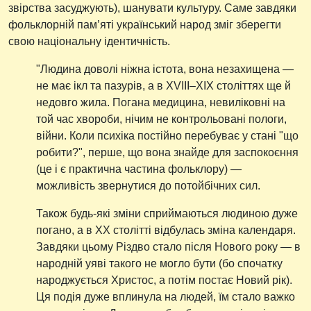
звірства засуджують), шанувати культуру. Саме завдяки
фольклорній пам’яті український народ зміг зберегти
свою національну ідентичність.
"Людина доволі ніжна істота, вона незахищена —
не має ікл та пазурів, а в XVIII–XIX століттях ще й
недовго жила. Погана медицина, невиліковні на
той час хвороби, нічим не контрольовані пологи,
війни. Коли психіка постійно перебуває у стані "що
робити?", перше, що вона знайде для заспокоєння
(це і є практична частина фольклору) —
можливість звернутися до потойбічних сил.
Також будь-які зміни сприймаються людиною дуже
погано, а в XX столітті відбулась зміна календаря.
Завдяки цьому Різдво стало після Нового року — в
народній уяві такого не могло бути (бо спочатку
народжується Христос, а потім постає Новий рік).
Ця подія дуже вплинула на людей, їм стало важко