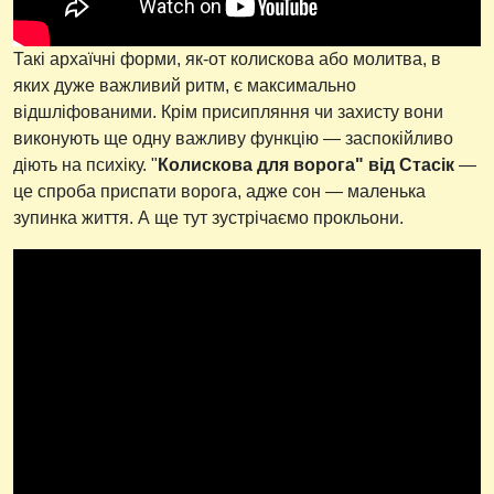
Такі архаїчні форми, як-от колискова або молитва, в
яких дуже важливий ритм, є максимально
відшліфованими. Крім присипляння чи захисту вони
виконують ще одну важливу функцію — заспокійливо
діють на психіку. "
Колискова для ворога" від Стасік
—
це спроба приспати ворога, адже сон — маленька
зупинка життя. А ще тут зустрічаємо прокльони.