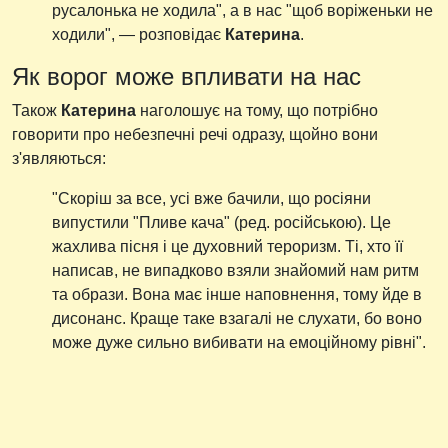
русалонька не ходила", а в нас "щоб воріженьки не
ходили", — розповідає
Катерина
.
Як ворог може впливати на нас
Також
Катерина
наголошує на тому, що потрібно
говорити про небезпечні речі одразу, щойно вони
з'являються:
"Скоріш за все, усі вже бачили, що росіяни
випустили "Пливе кача" (ред. російською). Це
жахлива пісня і це духовний тероризм. Ті, хто її
написав, не випадково взяли знайомий нам ритм
та образи. Вона має інше наповнення, тому йде в
дисонанс. Краще таке взагалі не слухати, бо воно
може дуже сильно вибивати на емоційному рівні".