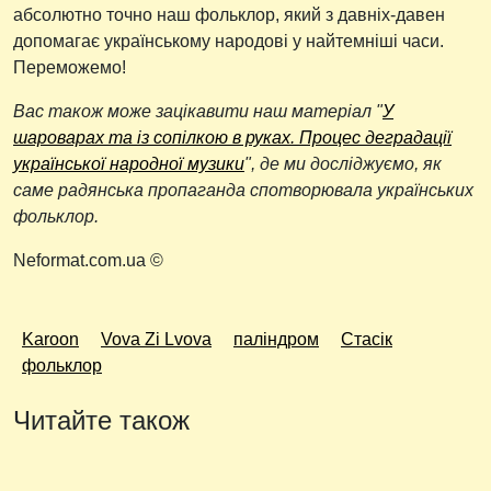
абсолютно точно наш фольклор, який з давніх-давен
допомагає українському народові у найтемніші часи.
Переможемо!
Вас також може зацікавити наш матеріал "
У
шароварах та із сопілкою в руках. Процес деградації
української народної музики
", де ми досліджуємо, як
саме радянська пропаганда спотворювала українських
фольклор.
Neformat.com.ua ©
Karoon
Vova Zi Lvova
паліндром
Стасік
фольклор
Читайте також