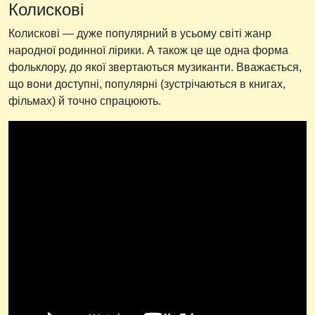
Колискові
Колискові — дуже популярний в усьому світі жанр
народної родинної лірики. А також це ще одна форма
фольклору, до якої звертаються музиканти. Вважається,
що вони доступні, популярні (зустрічаються в книгах,
фільмах) й точно спрацюють.