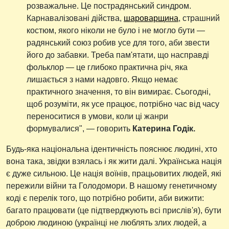
розважальне. Це пострадянський синдром.
Карнавалізовані дійства,
шароварщина
, страшний
костюм, якого ніколи не було і не могло бути —
радянський союз робив усе для того, аби звести
його до забавки. Треба пам'ятати, що насправді
фольклор — це глибоко практична річ, яка
лишається з нами надовго. Якщо немає
практичного значення, то він вимирає. Сьогодні,
щоб розуміти, як усе працює, потрібно час від часу
переноситися в умови, коли ці жанри
формувалися", — говорить
Катерина Годік.
Будь-яка національна ідентичність пояснює людині, хто
вона така, звідки взялась і як жити далі. Українська нація
є дуже сильною. Це нація воїнів, працьовитих людей, які
пережили війни та Голодомори. В нашому генетичному
коді є перелік того, що потрібно робити, аби вижити:
багато працювати (це підтверджують всі прислів'я), бути
доброю людиною (українці не люблять злих людей, а