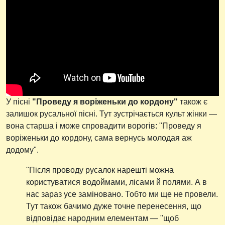
У пісні
"Проведу я воріженьки до кордону"
також є
залишок русальної пісні. Тут зустрічається культ жінки —
вона старша і може спровадити ворогів: "Проведу я
воріженьки до кордону, сама вернусь молодая аж
додому".
"Після проводу русалок нарешті можна
користуватися водоймами, лісами й полями. А в
нас зараз усе заміновано. Тобто ми ще не провели.
Тут також бачимо дуже точне перенесення, що
відповідає народним елементам — "щоб