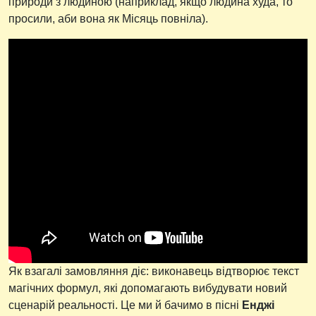
природи з людиною (наприклад, якщо людина худа, то
просили, аби вона як Місяць повніла).
Як взагалі замовляння діє: виконавець відтворює текст
магічних формул, які допомагають вибудувати новий
сценарій реальності. Це ми й бачимо в пісні
Енджі