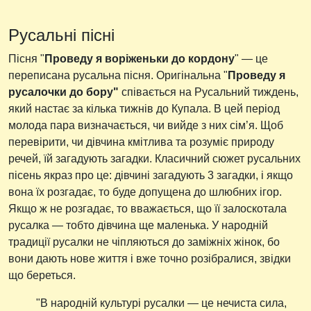
Русальні пісні
Пісня "
Проведу я воріженьки до кордону
" — це
переписана русальна пісня. Оригінальна "
Проведу я
русалочки до бору"
співається на Русальний тиждень,
який настає за кілька тижнів до Купала. В цей період
молода пара визначається, чи вийде з них сім’я. Щоб
перевірити, чи дівчина кмітлива та розуміє природу
речей, їй загадують загадки. Класичний сюжет русальних
пісень якраз про це: дівчині загадують 3 загадки, і якщо
вона їх розгадає, то буде допущена до шлюбних ігор.
Якщо ж не розгадає, то вважається, що її залоскотала
русалка — тобто дівчина ще маленька. У народній
традиції русалки не чіпляються до заміжніх жінок, бо
вони дають нове життя і вже точно розібралися, звідки
що береться.
"В народній культурі русалки — це нечиста сила,