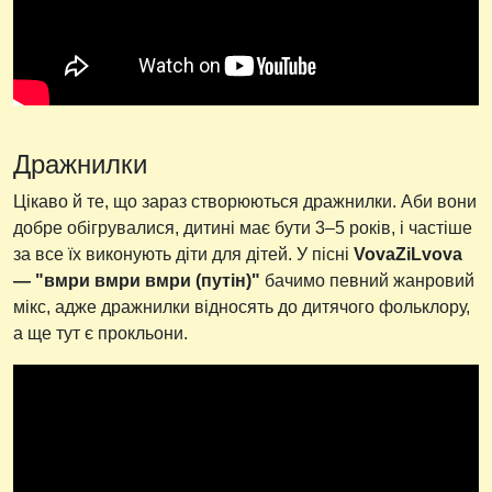
Дражнилки
Цікаво й те, що зараз створюються дражнилки. Аби вони
добре обігрувалися, дитині має бути 3–5 років, і частіше
за все їх виконують діти для дітей. У пісні
VovaZiLvova
— "вмри вмри вмри (путін)"
бачимо певний жанровий
мікс, адже дражнилки відносять до дитячого фольклору,
а ще тут є прокльони.