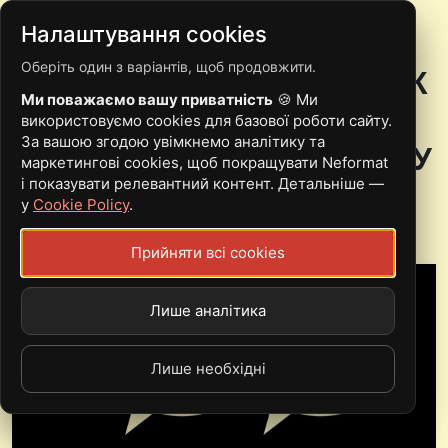
Налаштування cookies
Оберіть один з варіантів, щоб продовжити.
ДО СВОГО КОРІННЯ: ЯК
Ми поважаємо вашу приватність
🍪 Ми
ВІЙНА ПОВЕРНУЛА
використовуємо cookies для базової роботи сайту.
За вашою згодою увімкнемо аналітику та
ЕЛЕМЕНТИ ФОЛЬКЛОРУ У
маркетингові cookies, щоб покращувати Neformat
і показувати релевантний контент. Детальніше —
СУЧАСНІ ПІСНІ
у
Cookie Policy
.
Прийняти всі cookies
Лише аналітика
Лише необхідні