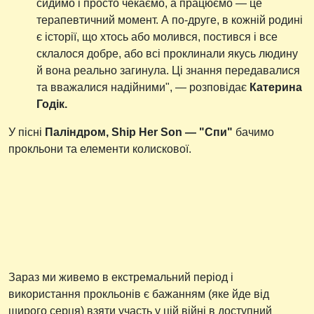
сидимо і просто чекаємо, а працюємо — це
терапевтичний момент. А по-друге, в кожній родині
є історії, що хтось або молився, постився і все
склалося добре, або всі проклинали якусь людину
й вона реально загинула. Ці знання передавалися
та вважалися надійними", — розповідає
Катерина
Годік.
У пісні
Паліндром, Ship Her Son — "Спи"
бачимо
прокльони та елементи колискової.
Зараз ми живемо в екстремальний період і
використання прокльонів є бажанням (яке йде від
щирого серця) взяти участь у цій війні в доступний