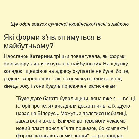
Ще один зразок сучасної української пісні з лайкою
Які форми з’являтимуться в
майбутньому?
Наостанок
Катерина
трішки повангувала, які форми
фольклору з’являтимуться в майбутньому. На її думку,
колядок і щедрівок на адресу окупантів не буде, бо це,
радше, запрошення. Такі пісні можуть виникати під
кінець року і вони будуть присвячені захисникам.
"Буде дуже багато бувальщини, вона вже є — всі ці
історії про те, як висадили десантників, а їх здуло
назад на Білорусь. Можуть з’являтися небилиці,
зараз вони вже є. Ближче до перемоги чекаємо
новий пласт прислів'їв та приказок, бо компактні
форми вимагають осмислення", — розповідає