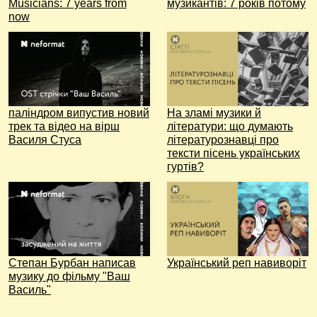
Musicians: 7 years from
музикантів: 7 років потому
now
паліндром випустив новий
На зламі музики й
трек та відео на вірш
літератури: що думають
Василя Стуса
літературознавці про
тексти пісень українських
гуртів?
Степан Бурбан написав
Український реп навиворіт
музику до фільму "Ваш
Василь"